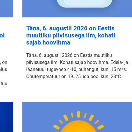
Täna, 6. augustil 2026 on Eestis
ol
muutliku pilvisusega ilm, kohati
sajab hoovihma
Täna, 6. augustil 2026 on Eestis muutliku
, on
pilvisusega ilm. Kohati sajab hoovihma. Edela- ja
alus
läänetuul tugevneb 4-10, puhanguti kuni 15 m/s.
Õhutemperatuur on 19..25, ida pool kuni 28°C.
 tuul