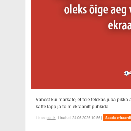
Vahest kui märkate, et teie telekas juba pikka 
kätte lapp ja tolm ekraanilt pühkida.
Lisas:
pistik
| Lisatud: 24.06.2026 10:56 |
Saada e-kaard