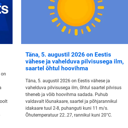
Täna, 5. augustil 2026 on Eestis
vähese ja vahelduva pilvisusega ilm,
saartel õhtul hoovihma
 on
Täna, 5. augustil 2026 on Eestis vähese ja
a
vahelduva pilvisusega ilm, õhtul saartel pilvisus
tiheneb ja võib hoovihma sadada. Puhub
oolt
valdavalt lõunakaare, saartel ja põhjarannikul
idakaare tuul 2-8, puhanguti kuni 11 m/s.
b
Õhutemperatuur 22..27, rannikul kuni 20°C.