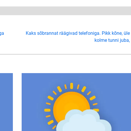
ga
Kaks sõbrannat räägivad telefoniga. Pikk kõne, üle
kolme tunni juba,