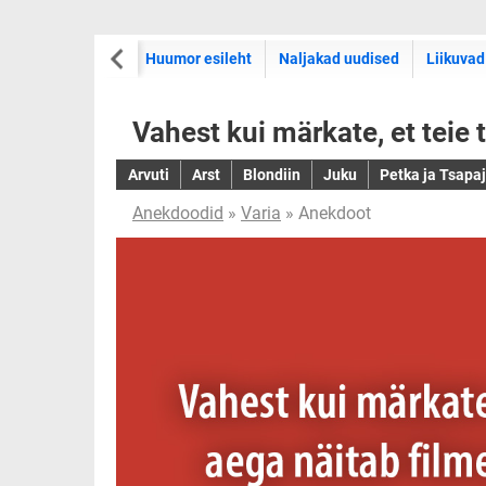
Huumor esileht
Naljakad uudised
Liikuvad
Vahest kui märkate, et teie 
Arvuti
Arst
Blondiin
Juku
Petka ja Tsapa
Anekdoodid
»
Varia
» Anekdoot