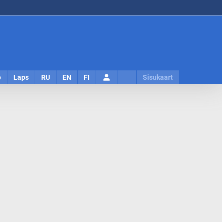
Logi
o
Laps
RU
EN
FI
Sisukaart
sisse