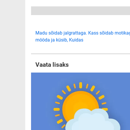
Madu sõidab jalgrattaga. Kass sõidab motika
mööda ja küsib, Kuidas
Vaata lisaks