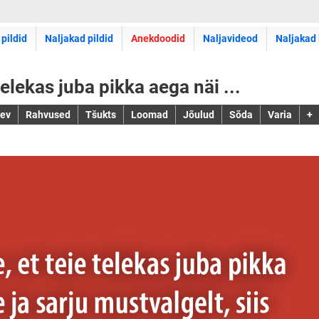
 pildid
Naljakad pildid
Anekdoodid
Naljavideod
Naljakad 
telekas juba pikka aega näi ...
jev
Rahvused
Tšukts
Loomad
Jõulud
Sõda
Varia
+