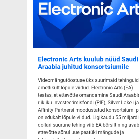
Electronic Arts kuulub nüüd Saudi
Araabia juhitud konsortsiumile
Videomängutööstuse üks suurimaid tehinguid
ametlikult lõpule viidud. Electronic Arts (EA)
teatas, et ettevõtte omandamine Saudi Araabi
riikliku investeerimisfondi (PIF), Silver Lake'i ja
Affinity Partnersi moodustatud konsortsiumi p
on edukalt lõpule viidud. Ligikaudu 55 miljardi
dollari suurune tehing viib EA börsilt ning ava
ettevõtte sõnul uue peatüki mängude ja