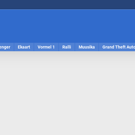
enger
Ekaart
Vormel 1
Ralli
Muusika
Grand Theft Aut