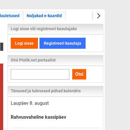
luuletused
Naljakad e-kaardid
Logi sisse või registreeri kasutajaks
Logi sisse
Registreeri kasutaja
Otsi Pistik.net portaalist
Otsi
Otsi
kogu
lehelt
Tänased ja tulevased pühad kalendris
Laupäev 8. august
Rahvusvaheline kassipäev