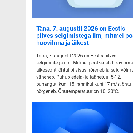
Täna, 7. augustil 2026 on Eestis
pilves selgimistega ilm, mitmel po
hoovihma ja äikest
Täna, 7. augustil 2026 on Eestis pilves
selgimistega ilm. Mitmel pool sajab hoovihma
äikeseoht, õhtul pilvisus hõreneb ja saju võim
väheneb. Puhub edela- ja läänetuul 5-12,
puhanguti kuni 15, rannikul kuni 17 m/s, õhtul
nõrgeneb. Õhutemperatuur on 18..23°C.