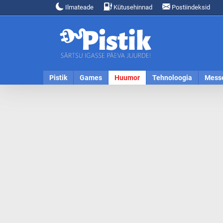
Ilmateade
Kütusehinnad
Postiindeksid
Pistik
Games
Huumor
Tehnoloogia
Mess