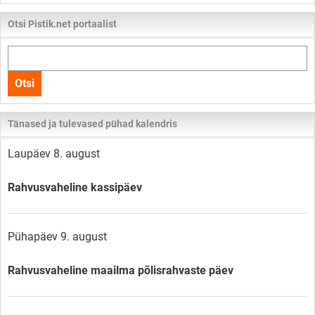
Otsi Pistik.net portaalist
Otsi
kogu
Otsi
lehelt
Tänased ja tulevased pühad kalendris
Laupäev 8. august
Rahvusvaheline kassipäev
Pühapäev 9. august
Rahvusvaheline maailma põlisrahvaste päev