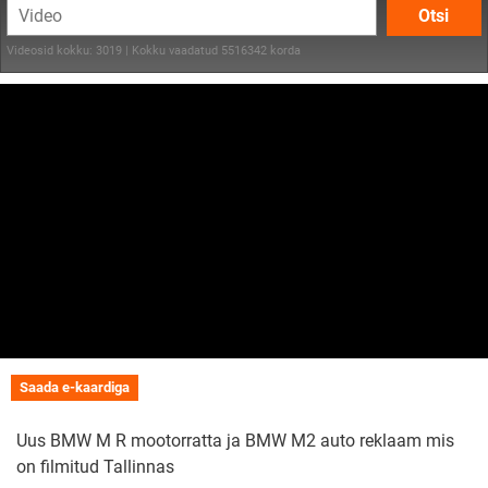
Otsi
Videosid kokku: 3019 | Kokku vaadatud 5516342 korda
Saada e-kaardiga
Uus BMW M R mootorratta ja BMW M2 auto reklaam mis
on filmitud Tallinnas