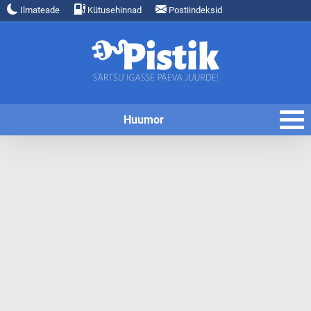
Ilmateade
Kütusehinnad
Postiindeksid
Huumor