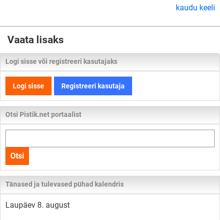
kaudu keeli
Vaata lisaks
Logi sisse või registreeri kasutajaks
Logi sisse
Registreeri kasutaja
Otsi Pistik.net portaalist
Otsi
kogu
Otsi
lehelt
Tänased ja tulevased pühad kalendris
Laupäev 8. august