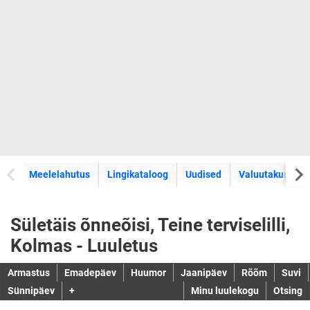
Meelelahutus
Lingikataloog
Uudised
Valuutakursid
Sületäis õnneõisi, Teine terviselilli,
Kolmas - Luuletus
Armastus
Emadepäev
Huumor
Jaanipäev
Rõõm
Suvi
Sünnipäev
+
Minu luulekogu
Otsing