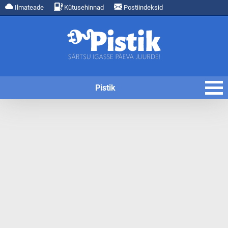
Ilmateade
Kütusehinnad
Postiindeksid
Pistik