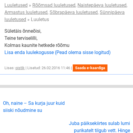
Luuletused
»
Rõõmsad luuletused
,
Naistepäeva luuletused
,
Armastus luuletused
,
Sõbrapäeva luuletused
,
Sünnipäeva
luuletused
» Luuletus
Sületäis õnneõisi,
Teine terviselilli,
Kolmas kaunite hetkede rõõmu
Lisa enda luulekogusse (Pead olema sisse logitud)
Lisas:
pistik
| Lisatud: 26.02.2016 11:46 |
Saada e-kaardiga
Oh, naine – Sa kurja juur kuid
siiski nõudmine su
Juba päiksekiirtes sulab lumi
purikatelt tilgub vett. Hinge