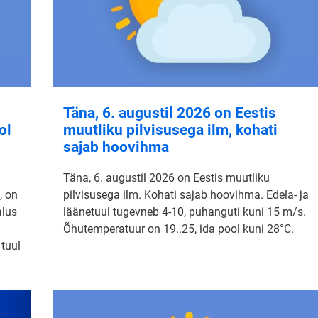
Täna, 6. augustil 2026 on Eestis
ol
muutliku pilvisusega ilm, kohati
sajab hoovihma
Täna, 6. augustil 2026 on Eestis muutliku
, on
pilvisusega ilm. Kohati sajab hoovihma. Edela- ja
alus
läänetuul tugevneb 4-10, puhanguti kuni 15 m/s.
Õhutemperatuur on 19..25, ida pool kuni 28°C.
 tuul