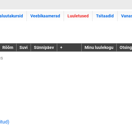
aluutakursid
Veebikaamerad
Luuletused
Tsitaadid
Vana
Rõõm
Suvi
Sünnipäev
+
Minu luulekogu
Otsing
us
itud)