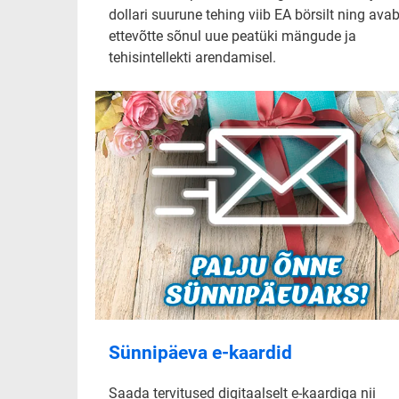
dollari suurune tehing viib EA börsilt ning ava
ettevõtte sõnul uue peatüki mängude ja
tehisintellekti arendamisel.
Sünnipäeva e-kaardid
Saada tervitused digitaalselt e-kaardiga nii