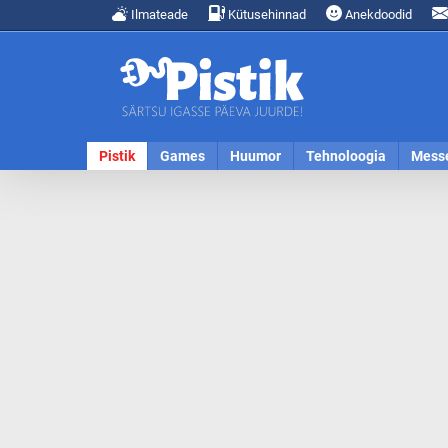
Ilmateade
Kütusehinnad
Anekdoodid
Pistik
Games
Huumor
Tehnoloogia
Mess