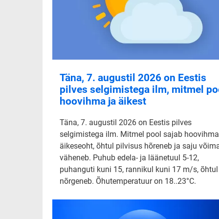
Täna, 7. augustil 2026 on Eestis
pilves selgimistega ilm, mitmel po
hoovihma ja äikest
Täna, 7. augustil 2026 on Eestis pilves
selgimistega ilm. Mitmel pool sajab hoovihma
äikeseoht, õhtul pilvisus hõreneb ja saju võim
väheneb. Puhub edela- ja läänetuul 5-12,
puhanguti kuni 15, rannikul kuni 17 m/s, õhtul
nõrgeneb. Õhutemperatuur on 18..23°C.