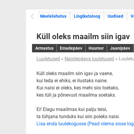
Meelelahutus
Lingikataloog
Uudised
V
Küll oleks maailm siin igav
Armastus
Emadepäev
Huumor
Jaanipäev
Luuletused
»
Naistepäeva luuletused
» Luulet
Küll oleks maailm siin igav ja vaene,
kui teda ei ehiks, ei ilustaks naine.
Kui naisi ei oleks, kes mehi siis toetaks,
kes tüli ja põnevust maailma soetaks.
Ei! Elagu maailmas kui palju teisi,
ta tühjana tunduks kui siin poleks naisi.
Lisa enda luulekogusse (Pead olema sisse log