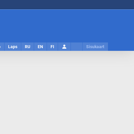
Logi
o
Laps
RU
EN
FI
Sisukaart
sisse