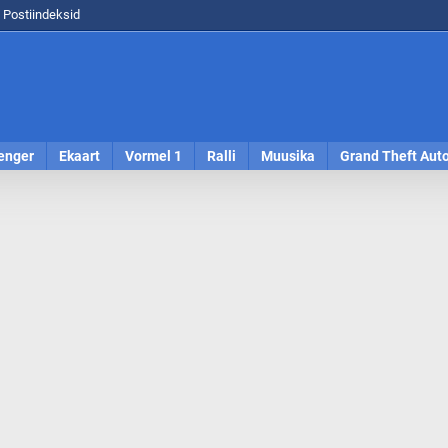
Postiindeksid
enger
Ekaart
Vormel 1
Ralli
Muusika
Grand Theft Aut