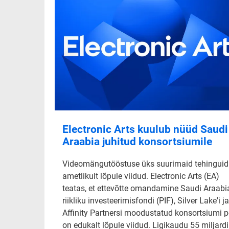
Electronic Arts kuulub nüüd Saudi
Araabia juhitud konsortsiumile
Videomängutööstuse üks suurimaid tehinguid
ametlikult lõpule viidud. Electronic Arts (EA)
teatas, et ettevõtte omandamine Saudi Araabi
riikliku investeerimisfondi (PIF), Silver Lake'i ja
Affinity Partnersi moodustatud konsortsiumi p
on edukalt lõpule viidud. Ligikaudu 55 miljardi