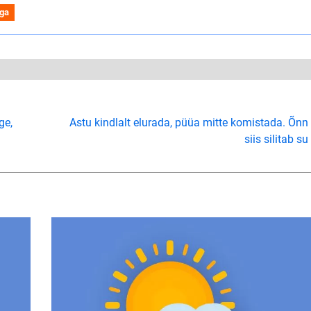
iga
ge,
Astu kindlalt elurada, püüa mitte komistada. Õnn
siis silitab su