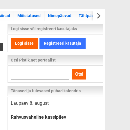
sõnad
Mõistatused
Nimepäevad
Tähtpäevad
Kas teadsid
Logi sisse või registreeri kasutajaks
Logi sisse
Registreeri kasutaja
Otsi Pistik.net portaalist
Otsi
Otsi
kogu
lehelt
Tänased ja tulevased pühad kalendris
Laupäev 8. august
Rahvusvaheline kassipäev