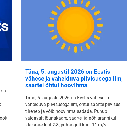
Täna, 5. augustil 2026 on Eestis
vähese ja vahelduva pilvisusega ilm,
saartel õhtul hoovihma
 on
Täna, 5. augustil 2026 on Eestis vähese ja
a
vahelduva pilvisusega ilm, õhtul saartel pilvisus
tiheneb ja võib hoovihma sadada. Puhub
oolt
valdavalt lõunakaare, saartel ja põhjarannikul
idakaare tuul 2-8, puhanguti kuni 11 m/s.