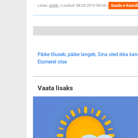
Lisas:
pistik
| Lisatud: 08.03.2019 06:04 |
Saada e-kaard
Päike tõuseb, päike langeb, Sina oled ikka kan
Elumerel otse
Vaata lisaks