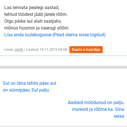
Las lennata pealegi aastad,
tehtud töödest jääb järele rõõm.
Olgu päike sul alati saatjaks,
mõnus huumor ja naerugi sõõm.
Lisa enda luulekogusse (Pead olema sisse logitud)
Lisas:
pistik
| Lisatud: 14.11.2019 09:08 |
Saada e-kaardiga
Sul on täna tähtis päev sul
on sünnipäev, Sul palju
Aastaid möödunud on palju,
muresid ja rõõme ka. Sina
seisa