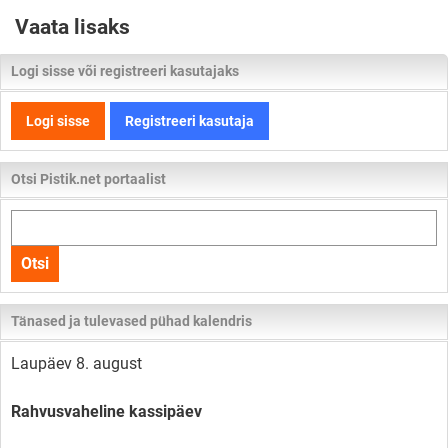
Vaata lisaks
Logi sisse või registreeri kasutajaks
Logi sisse
Registreeri kasutaja
Otsi Pistik.net portaalist
Otsi
kogu
Otsi
lehelt
Tänased ja tulevased pühad kalendris
Laupäev 8. august
Rahvusvaheline kassipäev