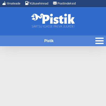
Ilmateade
Kütusehinnad
Postiindeksid
Pistik