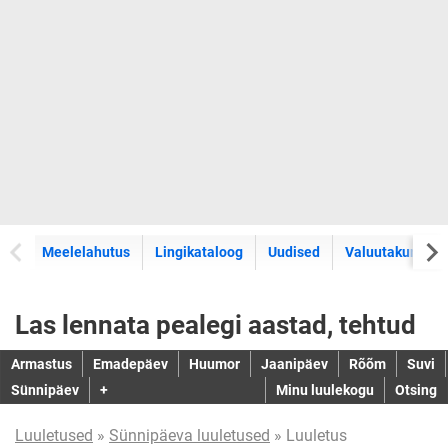
Meelelahutus
Lingikataloog
Uudised
Valuutakursid
Las lennata pealegi aastad, tehtud
Armastus
Emadepäev
Huumor
Jaanipäev
Rõõm
Suvi
Sünnipäev
+
Minu luulekogu
Otsing
Luuletused
»
Sünnipäeva luuletused
» Luuletus