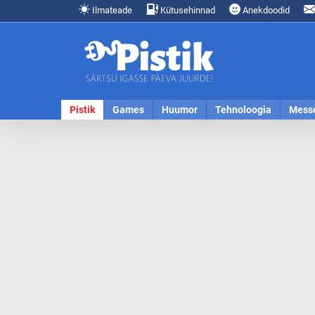
Ilmateade
Kütusehinnad
Anekdoodid
Pistik
Games
Huumor
Tehnoloogia
Mess