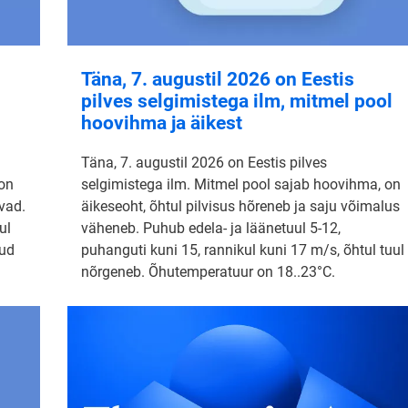
Täna, 7. augustil 2026 on Eestis
pilves selgimistega ilm, mitmel pool
hoovihma ja äikest
Täna, 7. augustil 2026 on Eestis pilves
 on
selgimistega ilm. Mitmel pool sajab hoovihma, on
vad.
äikeseoht, õhtul pilvisus hõreneb ja saju võimalus
ul
väheneb. Puhub edela- ja läänetuul 5-12,
nud
puhanguti kuni 15, rannikul kuni 17 m/s, õhtul tuul
nõrgeneb. Õhutemperatuur on 18..23°C.