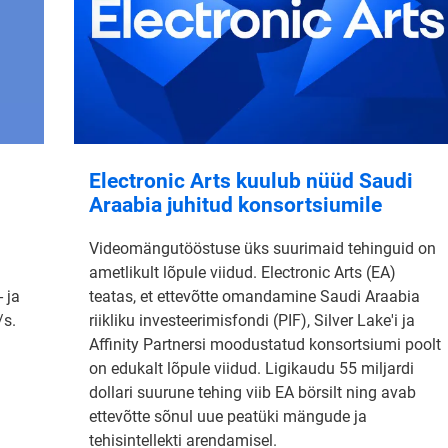
Electronic Arts kuulub nüüd Saudi
Araabia juhitud konsortsiumile
Videomängutööstuse üks suurimaid tehinguid on
ametlikult lõpule viidud. Electronic Arts (EA)
 ja
teatas, et ettevõtte omandamine Saudi Araabia
/s.
riikliku investeerimisfondi (PIF), Silver Lake'i ja
Affinity Partnersi moodustatud konsortsiumi poolt
on edukalt lõpule viidud. Ligikaudu 55 miljardi
dollari suurune tehing viib EA börsilt ning avab
ettevõtte sõnul uue peatüki mängude ja
tehisintellekti arendamisel.