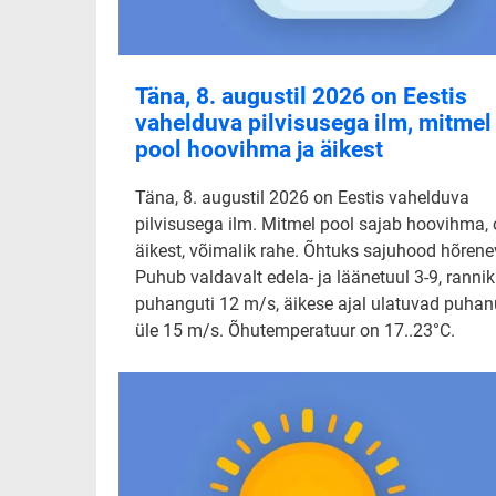
Täna, 8. augustil 2026 on Eestis
vahelduva pilvisusega ilm, mitmel
pool hoovihma ja äikest
Täna, 8. augustil 2026 on Eestis vahelduva
pilvisusega ilm. Mitmel pool sajab hoovihma,
äikest, võimalik rahe. Õhtuks sajuhood hõrene
Puhub valdavalt edela- ja läänetuul 3-9, rannik
puhanguti 12 m/s, äikese ajal ulatuvad puha
üle 15 m/s. Õhutemperatuur on 17..23°C.