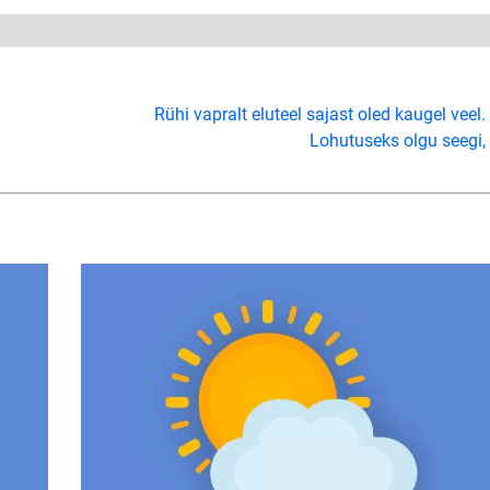
Rühi vapralt eluteel sajast oled kaugel veel.
Lohutuseks olgu seegi,