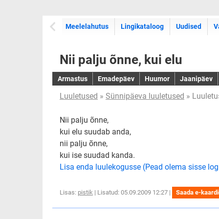
Meelelahutus
Lingikataloog
Uudised
V
Nii palju õnne, kui elu
Armastus
Emadepäev
Huumor
Jaanipäev
Luuletused
»
Sünnipäeva luuletused
» Luuletu
Nii palju õnne,
kui elu suudab anda,
nii palju õnne,
kui ise suudad kanda.
Lisa enda luulekogusse (Pead olema sisse log
Lisas:
pistik
| Lisatud: 05.09.2009 12:27 |
Saada e-kaard