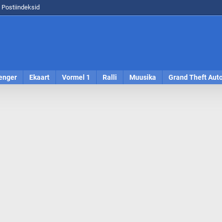
Postiindeksid
enger
Ekaart
Vormel 1
Ralli
Muusika
Grand Theft Aut