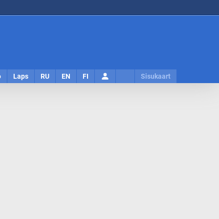
Logi
o
Laps
RU
EN
FI
Sisukaart
sisse