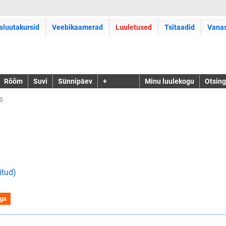
aluutakursid
Veebikaamerad
Luuletused
Tsitaadid
Vana
Rõõm
Suvi
Sünnipäev
+
Minu luulekogu
Otsing
s
itud)
iga