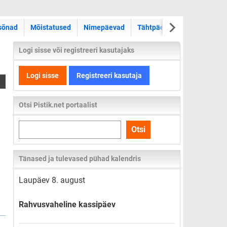
sõnad
Mõistatused
Nimepäevad
Tähtpäevad
Kas teadsid
Logi sisse või registreeri kasutajaks
Logi sisse
Registreeri kasutaja
Otsi Pistik.net portaalist
Otsi
Otsi
kogu
lehelt
Tänased ja tulevased pühad kalendris
Laupäev 8. august
Rahvusvaheline kassipäev