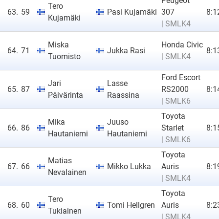
Peugeot
Tero
63.
59
Pasi Kujamäki
307
8:1
Kujamäki
| SMLK4
Miska
Honda Civic
64.
71
Jukka Rasi
8:1
Tuomisto
| SMLK4
Ford Escort
Jari
Lasse
65.
87
RS2000
8:1
Päivärinta
Raassina
| SMLK6
Toyota
Mika
Juuso
66.
86
Starlet
8:1
Hautaniemi
Hautaniemi
| SMLK6
Toyota
Matias
67.
66
Mikko Lukka
Auris
8:1
Nevalainen
| SMLK4
Toyota
Tero
68.
60
Tomi Hellgren
Auris
8:2
Tukiainen
| SMLK4