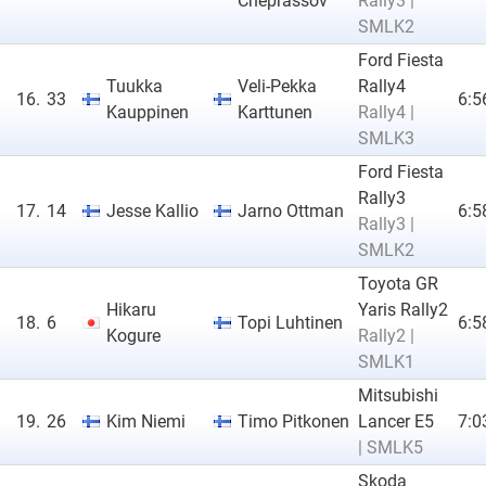
Cheprassov
Rally3 |
SMLK2
Ford Fiesta
Tuukka
Veli-Pekka
Rally4
16.
33
6:5
Kauppinen
Karttunen
Rally4 |
SMLK3
Ford Fiesta
Rally3
17.
14
Jesse Kallio
Jarno Ottman
6:5
Rally3 |
SMLK2
Toyota GR
Hikaru
Yaris Rally2
18.
6
Topi Luhtinen
6:5
Kogure
Rally2 |
SMLK1
Mitsubishi
19.
26
Kim Niemi
Timo Pitkonen
Lancer E5
7:0
| SMLK5
Skoda