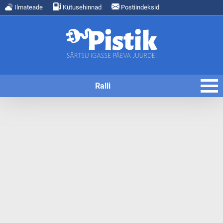
Ilmateade
Kütusehinnad
Postiindeksid
Ralli