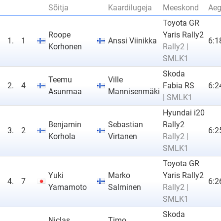
Sõitja
Kaardilugeja
Meeskond
Ae
Toyota GR
Roope
Yaris Rally2
1.
1
Anssi Viinikka
6:1
Korhonen
Rally2 |
SMLK1
Skoda
Teemu
Ville
2.
4
Fabia RS
6:2
Asunmaa
Mannisenmäki
| SMLK1
Hyundai i20
Benjamin
Sebastian
Rally2
3.
2
6:2
Korhola
Virtanen
Rally2 |
SMLK1
Toyota GR
Yuki
Marko
Yaris Rally2
4.
7
6:2
Yamamoto
Salminen
Rally2 |
SMLK1
Skoda
Niclas
Timo