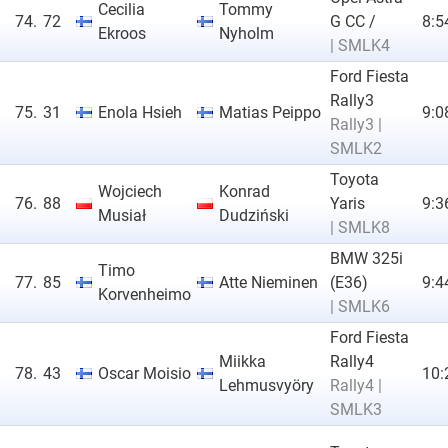
Cecilia
Tommy
74.
72
G CC /
8:5
Ekroos
Nyholm
| SMLK4
Ford Fiesta
Rally3
75.
31
Enola Hsieh
Matias Peippo
9:0
Rally3 |
SMLK2
Toyota
Wojciech
Konrad
76.
88
Yaris
9:3
Musiał
Dudziński
| SMLK8
BMW 325i
Timo
77.
85
Atte Nieminen
(E36)
9:4
Korvenheimo
| SMLK6
Ford Fiesta
Miikka
Rally4
78.
43
Oscar Moisio
10:
Lehmusvyöry
Rally4 |
SMLK3