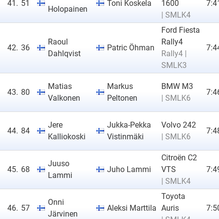
41.
51
Toni Koskela
1600
7:4
Holopainen
| SMLK4
Ford Fiesta
Raoul
Rally4
42.
36
Patric Öhman
7:4
Dahlqvist
Rally4 |
SMLK3
Matias
Markus
BMW M3
43.
80
7:4
Valkonen
Peltonen
| SMLK6
Jere
Jukka-Pekka
Volvo 242
44.
84
7:4
Kalliokoski
Vistinmäki
| SMLK6
Citroën C2
Juuso
45.
68
Juho Lammi
VTS
7:4
Lammi
| SMLK4
Toyota
Onni
46.
57
Aleksi Marttila
Auris
7:5
Järvinen