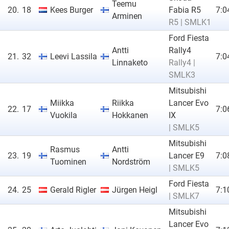
Teemu
20.
18
Kees Burger
Fabia R5
7:0
Arminen
R5 | SMLK1
Ford Fiesta
Antti
Rally4
21.
32
Leevi Lassila
7:0
Linnaketo
Rally4 |
SMLK3
Mitsubishi
Miikka
Riikka
Lancer Evo
22.
17
7:0
Vuokila
Hokkanen
IX
| SMLK5
Mitsubishi
Rasmus
Antti
23.
19
Lancer E9
7:0
Tuominen
Nordström
| SMLK5
Ford Fiesta
24.
25
Gerald Rigler
Jürgen Heigl
7:1
| SMLK7
Mitsubishi
Lancer Evo