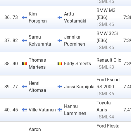
| SMLK5
BMW M3
Kim
Arttu
36.
73
(E36)
7:3
Forsgren
Vastamäki
| SMLK6
BMW 325i
Samu
Jennika
37.
82
(E36)
7:3
Koivuranta
Puominen
| SMLK6
Thomas
Renault Clio
38.
40
Eddy Smeets
7:3
Martens
| SMLK3
Ford Escort
Henri
39.
77
Jussi Kärpijoki
RS 2000
7:4
Altomaa
| SMLK6
Toyota
Hannu
40.
45
Ville Vatanen
Auris
7:4
Lamminen
| SMLK4
Ford Fiesta
Aaron