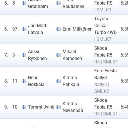
5.
5
Fabia RS
6:2
Grönholm
Rautiainen
| SMLK1
Toyota
Jari-Matti
Celica
6.
97
Enni Mälkönen
6:3
Latvala
Turbo 4WD
| SMLK7
Skoda
Anssi
Mikael
7.
3
Fabia R5
6:3
Rytkönen
Korhonen
R5 | SMLK1
Ford Fiesta
Henri
Kimmo
Rally3
8.
11
6:3
Hokkala
Pahkala
Rally3 |
SMLK2
Skoda
Kimmo
9.
10
Tommi Jylhä
Fabia R5
6:4
Nevanpää
R5 | SMLK1
Skoda