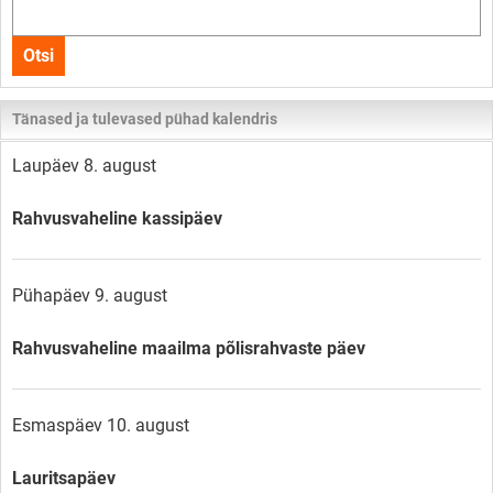
Otsi
kogu
Otsi
lehelt
Tänased ja tulevased pühad kalendris
Laupäev 8. august
Rahvusvaheline kassipäev
Pühapäev 9. august
Rahvusvaheline maailma põlisrahvaste päev
Esmaspäev 10. august
Lauritsapäev