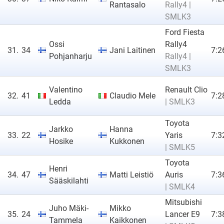
Rantasalo
Rally4 |
SMLK3
Ford Fiesta
Ossi
Rally4
31.
34
Jani Laitinen
7:2
Pohjanharju
Rally4 |
SMLK3
Valentino
Renault Clio
32.
41
Claudio Mele
7:2
Ledda
| SMLK3
Toyota
Jarkko
Hanna
33.
22
Yaris
7:3
Hosike
Kukkonen
| SMLK5
Toyota
Henri
34.
47
Matti Leistiö
Auris
7:3
Sääskilahti
| SMLK4
Mitsubishi
Juho Mäki-
Mikko
35.
24
Lancer E9
7:3
Tammela
Kaikkonen