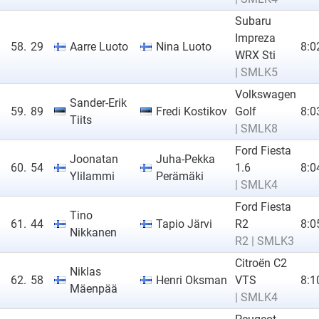
Subaru
Impreza
58.
29
Aarre Luoto
Nina Luoto
8:0
WRX Sti
| SMLK5
Volkswagen
Sander-Erik
59.
89
Fredi Kostikov
Golf
8:0
Tiits
| SMLK8
Ford Fiesta
Joonatan
Juha-Pekka
60.
54
1.6
8:0
Ylilammi
Perämäki
| SMLK4
Ford Fiesta
Tino
61.
44
Tapio Järvi
R2
8:0
Nikkanen
R2 | SMLK3
Citroën C2
Niklas
62.
58
Henri Oksman
VTS
8:1
Mäenpää
| SMLK4