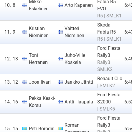
Mikko
Fabia R5
10.
8
Arto Kapanen
6:4
Eskelinen
EVO
R5 | SMLK1
Skoda
Kristian
Valtteri
11.
9
Fabia R5
6:4
Nieminen
Nieminen
R5 | SMLK1
Ford Fiesta
Toni
Juho-Ville
Rally3
12.
13
6:4
Herranen
Koskela
Rally3 |
SMLK2
Renault Clio
13.
12
Jooa Iivari
Jaakko Jäntti
6:4
| SMLK2
Ford Fiesta
Pekka Keski-
14.
16
Antti Haapala
S2000
6:5
Korsu
| SMLK5
Ford Fiesta
Roman
Rally3
15.
15
Petr Borodin
6:5