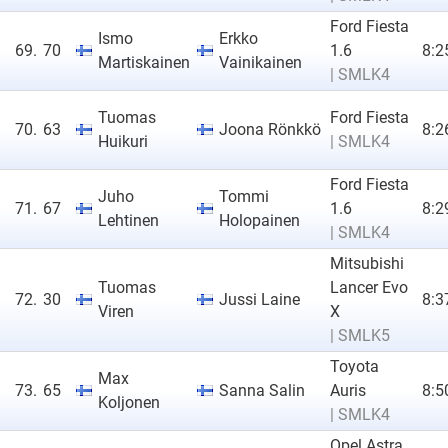
Ford Fiesta
Ismo
Erkko
69.
70
1.6
8:2
Martiskainen
Vainikainen
| SMLK4
Tuomas
Ford Fiesta
70.
63
Joona Rönkkö
8:2
Huikuri
| SMLK4
Ford Fiesta
Juho
Tommi
71.
67
1.6
8:2
Lehtinen
Holopainen
| SMLK4
Mitsubishi
Tuomas
Lancer Evo
72.
30
Jussi Laine
8:3
Viren
X
| SMLK5
Toyota
Max
73.
65
Sanna Salin
Auris
8:5
Koljonen
| SMLK4
Opel Astra