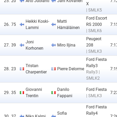
25.
20
Arto Juolahti
Jani Kovanen
7:1
X
| SMLK5
Ford Escort
Heikki Koski-
Matti
26.
75
RS 2000
7:1
Lammi
Hämäläinen
| SMLK6
Peugeot
Joni
27.
39
Miro Iljina
208
7:1
Korhonen
| SMLK3
Ford Fiesta
Tristan
Rally3
28.
23
Pierre Delorme
7:1
Charpentier
Rally3 |
SMLK2
Giovanni
Danilo
Ford Fiesta
29.
35
7:2
Trentin
Fappani
| SMLK3
Ford Fiesta
Sofia
Rally4
30.
37
Niko Kalmi
7:2