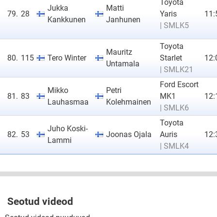
Toyota
Jukka
Matti
79.
28
Yaris
11:
Kankkunen
Janhunen
| SMLK5
Toyota
Mauritz
80.
115
Tero Winter
Starlet
12:
Untamala
| SMLK21
Ford Escort
Mikko
Petri
81.
83
MK1
12:
Lauhasmaa
Kolehmainen
| SMLK6
Toyota
Juho Koski-
82.
53
Joonas Ojala
Auris
12:
Lammi
| SMLK4
Seotud videod