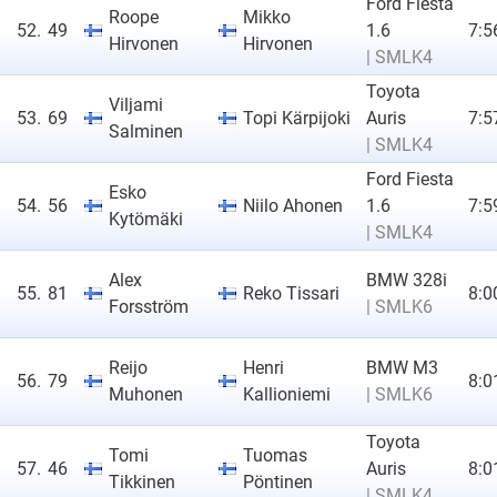
Ford Fiesta
Roope
Mikko
52.
49
1.6
7:5
Hirvonen
Hirvonen
| SMLK4
Toyota
Viljami
53.
69
Topi Kärpijoki
Auris
7:5
Salminen
| SMLK4
Ford Fiesta
Esko
54.
56
Niilo Ahonen
1.6
7:5
Kytömäki
| SMLK4
Alex
BMW 328i
55.
81
Reko Tissari
8:0
Forsström
| SMLK6
Reijo
Henri
BMW M3
56.
79
8:0
Muhonen
Kallioniemi
| SMLK6
Toyota
Tomi
Tuomas
57.
46
Auris
8:0
Tikkinen
Pöntinen
| SMLK4