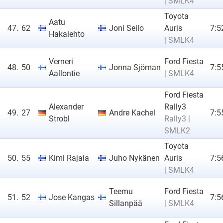
| SMLK4
Toyota
Aatu
47.
62
Joni Seilo
Auris
7:5
Hakalehto
| SMLK4
Verneri
Ford Fiesta
48.
50
Jonna Sjöman
7:5
Aallontie
| SMLK4
Ford Fiesta
Alexander
Rally3
49.
27
Andre Kachel
7:5
Strobl
Rally3 |
SMLK2
Toyota
50.
55
Kimi Rajala
Juho Nykänen
Auris
7:5
| SMLK4
Teemu
Ford Fiesta
51.
52
Jose Kangas
7:5
Sillanpää
| SMLK4