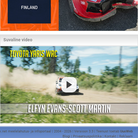
Suvaline video
k.net meelelahutus- ja infoportaal | 2004 - 2026 | Versioon 3.3 | Teenust toetab
UusWeb
Blogi
|
Privaatsuspoliitika
|
Kontakt
|
Reklaam