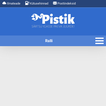
Ilmateade
Kütusehinnad
Postiindeksid
Ralli