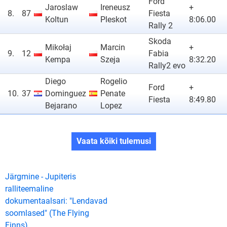
Ford
Jaroslaw
Ireneusz
+
8.
87
Fiesta
Koltun
Pleskot
8:06.00
Rally 2
Skoda
Mikołaj
Marcin
+
9.
12
Fabia
Kempa
Szeja
8:32.20
Rally2 evo
Diego
Rogelio
Ford
+
10.
37
Dominguez
Penate
Fiesta
8:49.80
Bejarano
Lopez
Vaata kõiki tulemusi
Järgmine - Jupiteris
ralliteemaline
dokumentaalsari: "Lendavad
soomlased" (The Flying
Finns)