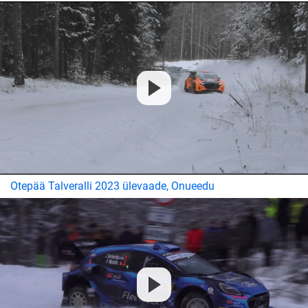
Otepää Talveralli 2023 ülevaade, Onueedu