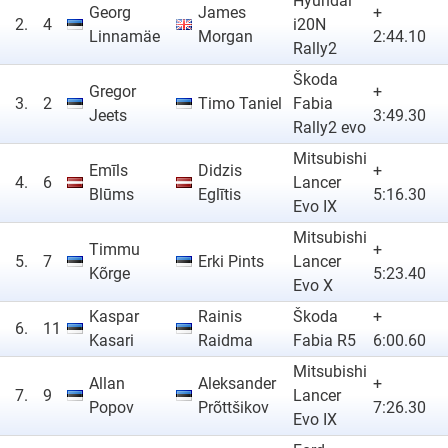
Hyundai
Georg
James
+
2.
4
i20N
Linnamäe
Morgan
2:44.10
Rally2
Škoda
Gregor
+
3.
2
Timo Taniel
Fabia
Jeets
3:49.30
Rally2 evo
Mitsubishi
Emīls
Didzis
+
4.
6
Lancer
Blūms
Eglītis
5:16.30
Evo IX
Mitsubishi
Timmu
+
5.
7
Erki Pints
Lancer
Kõrge
5:23.40
Evo X
Kaspar
Rainis
Škoda
+
6.
11
Kasari
Raidma
Fabia R5
6:00.60
Mitsubishi
Allan
Aleksander
+
7.
9
Lancer
Popov
Prõttšikov
7:26.30
Evo IX