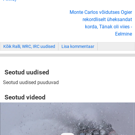
Monte Carlos võidutses Ogier
rekordliselt üheksandat
korda, Tänak oli viies -
Eelmine
Kõik Ralli, WRC, IRC uudised
Lisa kommentaar
Seotud uudised
Seotud uudised puuduvad
Seotud videod