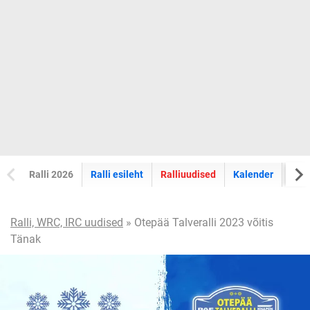
Ralli 2026
Ralli esileht
Ralliuudised
Kalender
Tul
Ralli, WRC, IRC uudised
» Otepää Talveralli 2023 võitis
Tänak