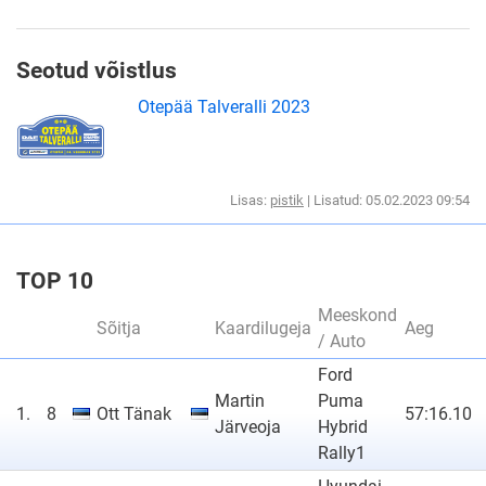
Seotud võistlus
Otepää Talveralli 2023
Lisas:
pistik
| Lisatud: 05.02.2023 09:54
TOP 10
Meeskond
Sõitja
Kaardilugeja
Aeg
/ Auto
Ford
Martin
Puma
1.
8
Ott Tänak
57:16.10
Järveoja
Hybrid
Rally1