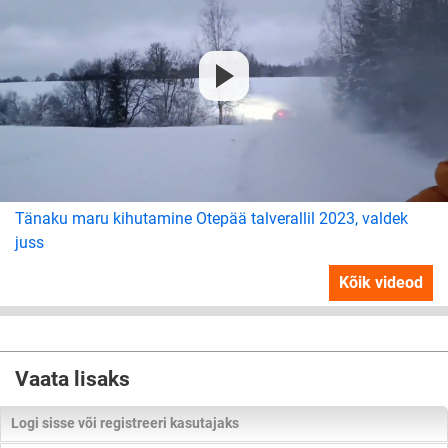
Tänaku maru kihutamine Otepää talverallil 2023, valdek
juss
Kõik videod
Vaata lisaks
Logi sisse või registreeri kasutajaks