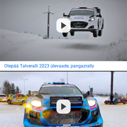
Otepää Talveralli 2023 ülevaade, pangazrally