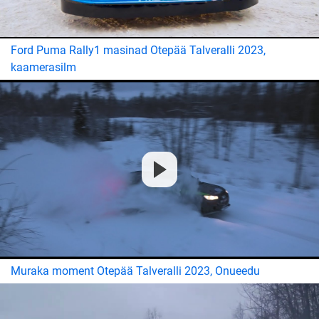
Ford Puma Rally1 masinad Otepää Talveralli 2023,
kaamerasilm
Muraka moment Otepää Talveralli 2023, Onueedu