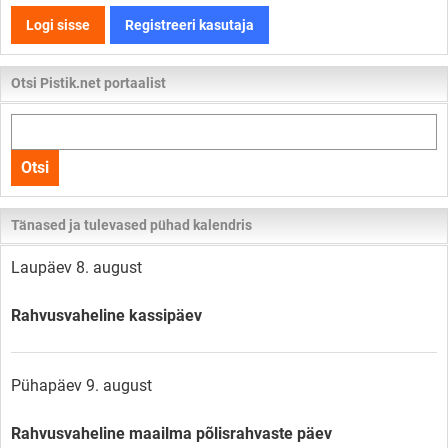
Logi sisse
Registreeri kasutaja
Otsi Pistik.net portaalist
Otsi
kogu
Otsi
lehelt
Tänased ja tulevased pühad kalendris
Laupäev 8. august
Rahvusvaheline kassipäev
Pühapäev 9. august
Rahvusvaheline maailma põlisrahvaste päev