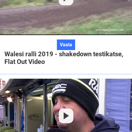
Walesi
Vaata
ralli
Walesi ralli 2019 - shakedown testikatse,
2019
Flat Out Video
-
shakedown
testikatse,
Flat
Out
Video