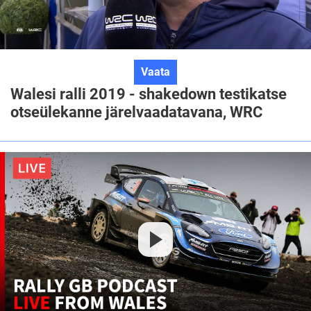
Walesi
Vaata
ralli
Walesi ralli 2019 - shakedown testikatse
2019
otseülekanne järelvaadatavana, WRC
-
shakedown
testikatse
otseülekanne
järelvaadatavana,
WRC