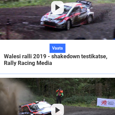
Walesi
Vaata
ralli
Walesi ralli 2019 - shakedown testikatse,
2019
Rally Racing Media
-
shakedown
testikatse,
Rally
Racing
Media