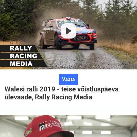
ülevaade,
TOYOTA
GAZOO
Racing
Walesi
Vaata
ralli
Walesi ralli 2019 - teise võistluspäeva
2019
ülevaade, Rally Racing Media
-
teise
võistluspäeva
ülevaade,
Rally