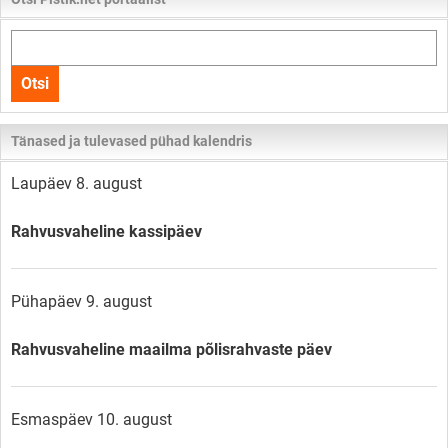
Otsi
kogu
Otsi
lehelt
Tänased ja tulevased pühad kalendris
Laupäev 8. august
Rahvusvaheline kassipäev
Pühapäev 9. august
Rahvusvaheline maailma põlisrahvaste päev
Esmaspäev 10. august