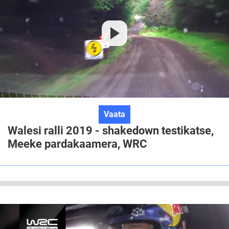
Walesi
Vaata
ralli
Walesi ralli 2019 - shakedown testikatse,
2019
Meeke pardakaamera, WRC
-
shakedown
testikatse,
Meeke
pardakaamera,
WRC