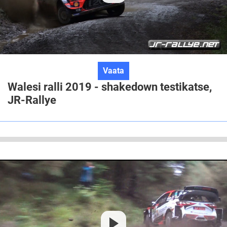
Walesi
Vaata
ralli
Walesi ralli 2019 - shakedown testikatse,
2019
JR-Rallye
-
shakedown
testikatse,
JR-
Rallye