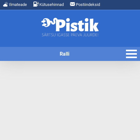
Ilmateade
Kütusehinnad
Postiindeksid
Ralli