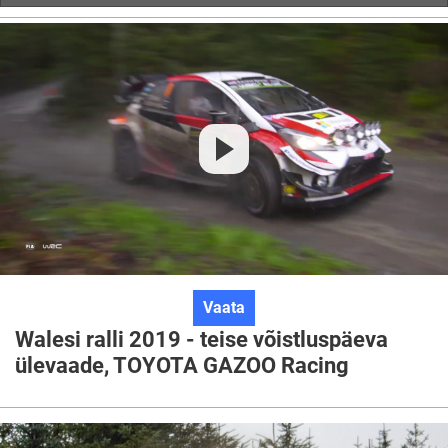
Walesi
Vaata
ralli
Walesi ralli 2019 - teise võistluspäeva
2019
ülevaade, TOYOTA GAZOO Racing
-
teise
võistluspäeva