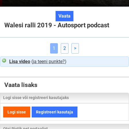
Walesi
Vaata
ralli
Walesi ralli 2019 - Autosport podcast
2019
-
Autosport
1
2
>
podcast
Lisa video
(
ja teeni punkte?
)
Vaata lisaks
Logi sisse või registreeri kasutajaks
Logi sisse
Registreeri kasutaja
Otsi Pistik.net portaalist