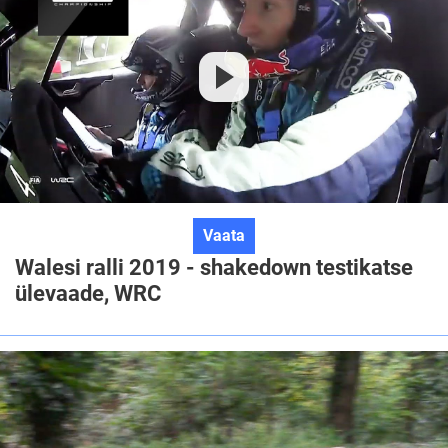
Walesi
Vaata
ralli
Walesi ralli 2019 - shakedown testikatse
2019
ülevaade, WRC
-
shakedown
testikatse
ülevaade,
WRC