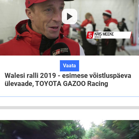
Racing
Media
Walesi
Vaata
ralli
Walesi ralli 2019 - esimese võistluspäeva
2019
ülevaade, TOYOTA GAZOO Racing
-
esimese
võistluspäeva
ülevaade,
TOYOTA
GAZOO
Racing