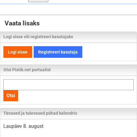
Vaata lisaks
Logi sisse või registreeri kasutajaks
Logi sisse
Registreeri kasutaja
Otsi Pistik.net portaalist
Otsi
kogu
Otsi
lehelt
Tänased ja tulevased pühad kalendris
Laupäev 8. august