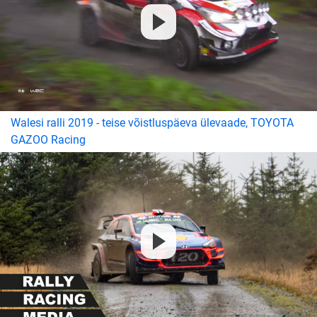
Walesi ralli 2019 - teise võistluspäeva ülevaade, TOYOTA
GAZOO Racing