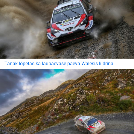
Tänak lõpetas ka laupäevase päeva Walesis liidrina