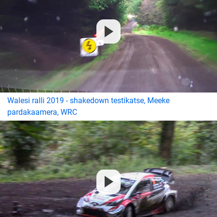
Walesi ralli 2019 - shakedown testikatse, Meeke
pardakaamera, WRC