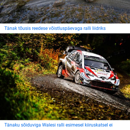
Tänak tõusis reedese võistluspäevaga ralli liidriks
Tänaku sõiduviga Walesi ralli esimesel kiiruskatsel ei