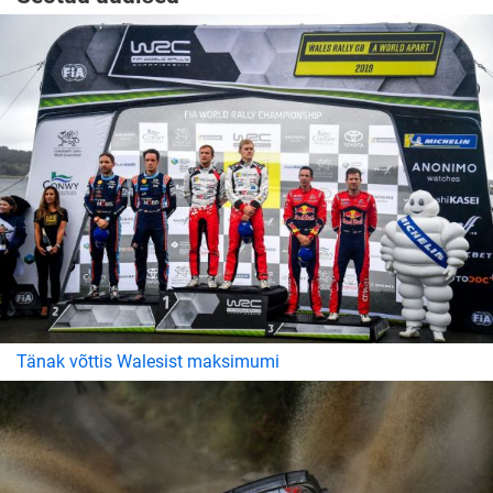
Tänak võttis Walesist maksimumi