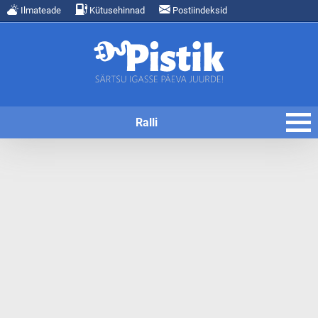
Ilmateade
Kütusehinnad
Postiindeksid
Ralli