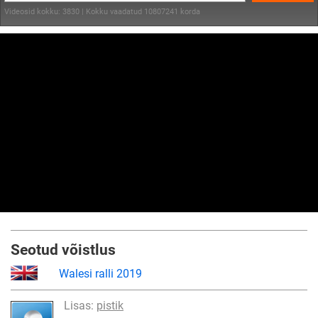
Videosid kokku: 3830 | Kokku vaadatud 10807241 korda
Seotud võistlus
Walesi ralli 2019
Lisas:
pistik