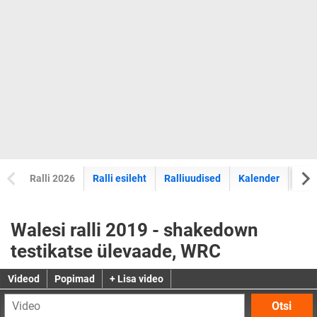
Ralli 2026
Ralli esileht
Ralliuudised
Kalender
Tul
Walesi ralli 2019 - shakedown
testikatse ülevaade, WRC
Videod
Popimad
+ Lisa video
Otsi