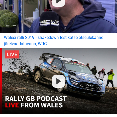
Walesi ralli 2019 - shakedown testikatse otseülekanne
järelvaadatavana, WRC