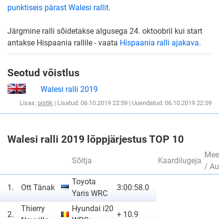
punktiseis pärast Walesi rallit
.
Järgmine ralli sõidetakse algusega 24. oktoobril kui start
antakse Hispaania rallile - vaata
Hispaania ralli ajakava
.
Seotud võistlus
Walesi ralli 2019
Lisas:
pistik
| Lisatud: 06.10.2019 22:59 | Uuendatud: 06.10.2019 22:59
Walesi ralli 2019 lõppjärjestus TOP 10
Mee
Sõitja
Kaardilugeja
/ Au
Toyota
1.
Ott Tänak
3:00:58.0
Yaris WRC
Thierry
Hyundai i20
2.
+ 10.9