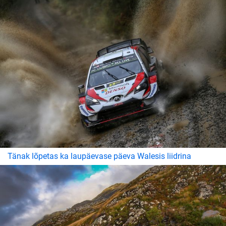
Tänak lõpetas ka laupäevase päeva Walesis liidrina