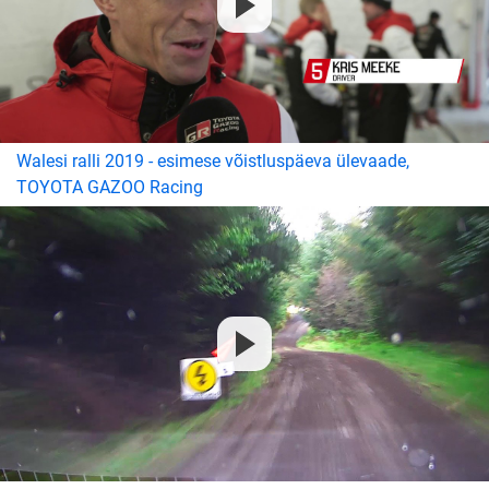
Walesi ralli 2019 - esimese võistluspäeva ülevaade,
TOYOTA GAZOO Racing