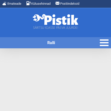
Ilmateade
Kütusehinnad
Postiindeksid
Ralli