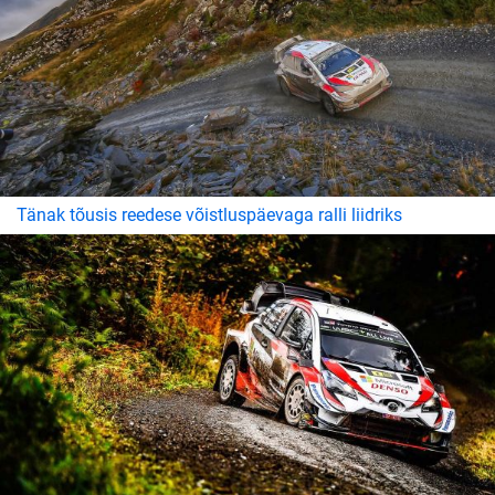
Tänak tõusis reedese võistluspäevaga ralli liidriks