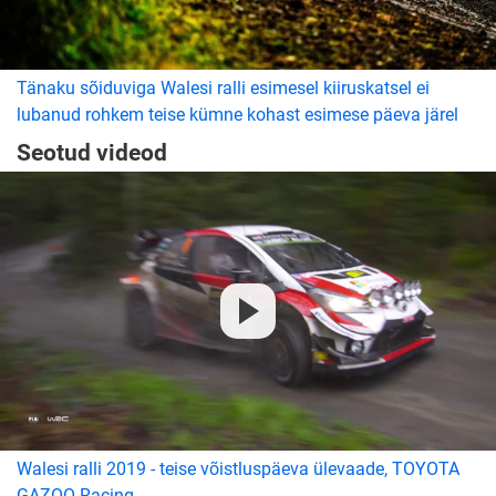
Tänaku sõiduviga Walesi ralli esimesel kiiruskatsel ei
lubanud rohkem teise kümne kohast esimese päeva järel
Seotud videod
Walesi ralli 2019 - teise võistluspäeva ülevaade, TOYOTA
GAZOO Racing