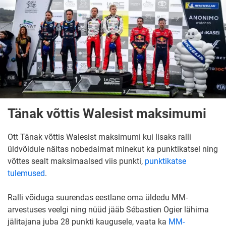
Tänak võttis Walesist maksimumi
Ott Tänak võttis Walesist maksimumi kui lisaks ralli
üldvõidule näitas nobedaimat minekut ka punktikatsel ning
võttes sealt maksimaalsed viis punkti,
punktikatse
tulemused
.
Ralli võiduga suurendas eestlane oma üldedu MM-
arvestuses veelgi ning nüüd jääb Sébastien Ogier lähima
jälitajana juba 28 punkti kaugusele, vaata ka
MM-