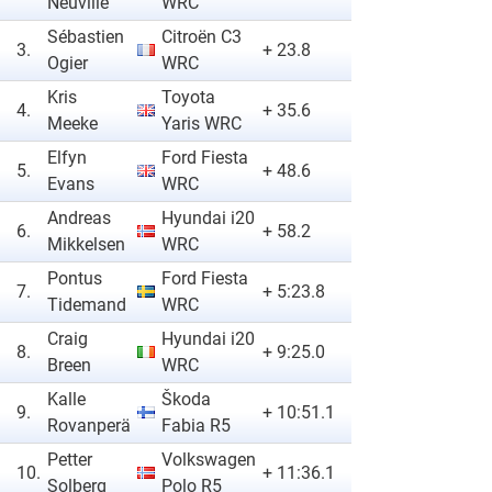
Neuville
WRC
Sébastien
Citroën C3
3.
+ 23.8
Ogier
WRC
Kris
Toyota
4.
+ 35.6
Meeke
Yaris WRC
Elfyn
Ford Fiesta
5.
+ 48.6
Evans
WRC
Andreas
Hyundai i20
6.
+ 58.2
Mikkelsen
WRC
Pontus
Ford Fiesta
7.
+ 5:23.8
Tidemand
WRC
Craig
Hyundai i20
8.
+ 9:25.0
Breen
WRC
Kalle
Škoda
9.
+ 10:51.1
Rovanperä
Fabia R5
Petter
Volkswagen
10.
+ 11:36.1
Solberg
Polo R5