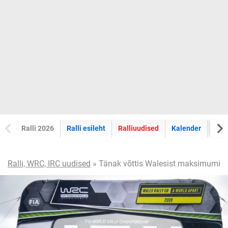
Ralli 2026
Ralli esileht
Ralliuudised
Kalender
Tul
Ralli, WRC, IRC uudised
» Tänak võttis Walesist maksimumi