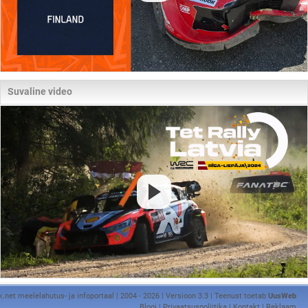
Suvaline video
k.net meelelahutus- ja infoportaal | 2004 - 2026 | Versioon 3.3 | Teenust toetab
UusWeb
Blogi
|
Privaatsuspoliitika
|
Kontakt
|
Reklaam