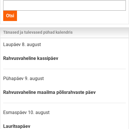
Otsi
kogu
Otsi
lehelt
Tänased ja tulevased pühad kalendris
Laupäev 8. august
Rahvusvaheline kassipäev
Pühapäev 9. august
Rahvusvaheline maailma põlisrahvaste päev
Esmaspäev 10. august
Lauritsapäev