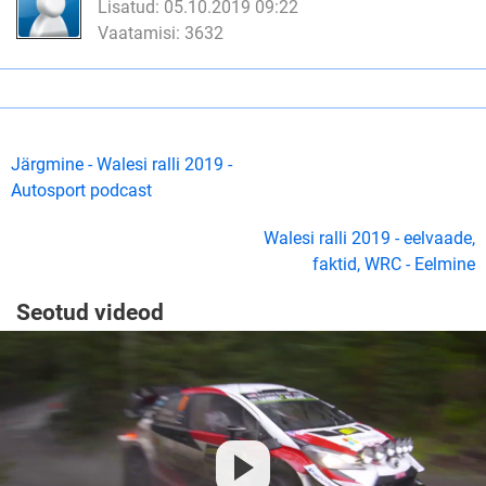
Lisatud: 05.10.2019 09:22
Vaatamisi: 3632
Järgmine - Walesi ralli 2019 -
Autosport podcast
Walesi ralli 2019 - eelvaade,
faktid, WRC - Eelmine
Seotud videod