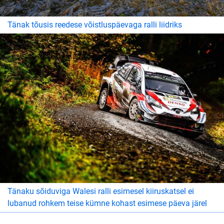
Tänak tõusis reedese võistluspäevaga ralli liidriks
Tänaku sõiduviga Walesi ralli esimesel kiiruskatsel ei
lubanud rohkem teise kümne kohast esimese päeva järel