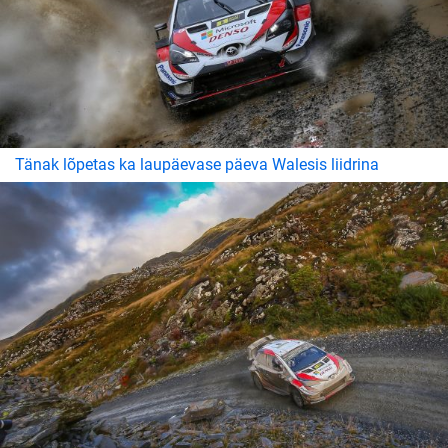
Tänak lõpetas ka laupäevase päeva Walesis liidrina