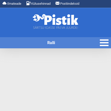
Ilmateade
Kütusehinnad
Postiindeksid
Ralli