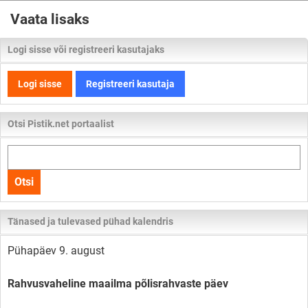
Vaata lisaks
Logi sisse või registreeri kasutajaks
Logi sisse
Registreeri kasutaja
Otsi Pistik.net portaalist
Otsi
kogu
Otsi
lehelt
Tänased ja tulevased pühad kalendris
Pühapäev 9. august
Rahvusvaheline maailma põlisrahvaste päev