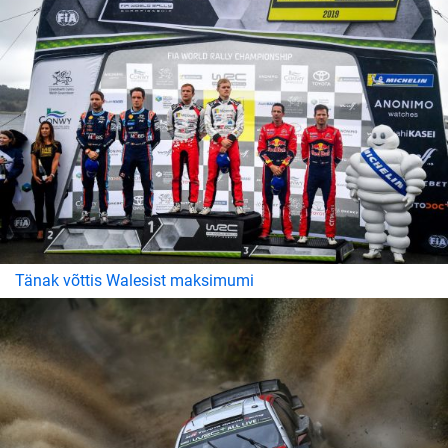
Tänak võttis Walesist maksimumi