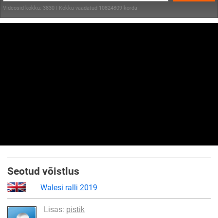
Videosid kokku: 3830 | Kokku vaadatud 10824809 korda
Seotud võistlus
Walesi ralli 2019
Lisas:
pistik