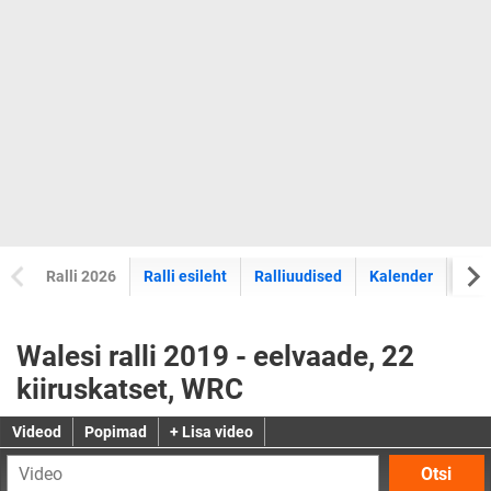
Ralli 2026
Ralli esileht
Ralliuudised
Kalender
Tul
Walesi ralli 2019 - eelvaade, 22
kiiruskatset, WRC
Videod
Popimad
+ Lisa video
Otsi