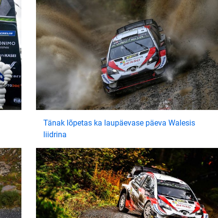
Tänak lõpetas ka laupäevase päeva Walesis
liidrina