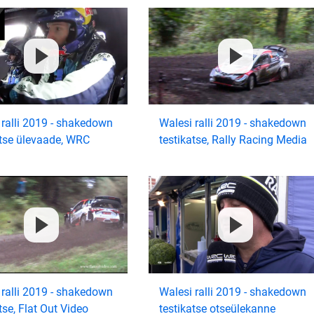
 ralli 2019 - shakedown
Walesi ralli 2019 - shakedown
atse ülevaade, WRC
testikatse, Rally Racing Media
 ralli 2019 - shakedown
Walesi ralli 2019 - shakedown
tse, Flat Out Video
testikatse otseülekanne