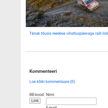
Tänak tõusis reedese võistluspäevaga ralli liid
Kommenteeri
Loe kõiki kommentaare (0)
BB-kood:
Nimi:
E-mail: