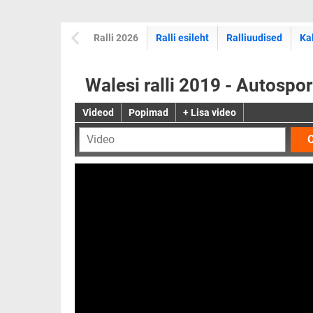
Ralli 2026
Ralli esileht
Ralliuudised
Ka
Walesi ralli 2019 - Autospo
Videod
Popimad
+ Lisa video
O