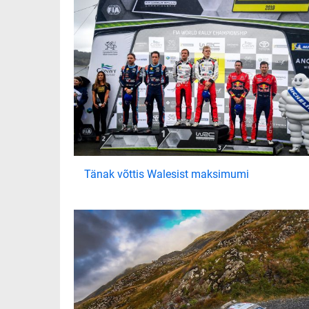
Tänak võttis Walesist maksimumi