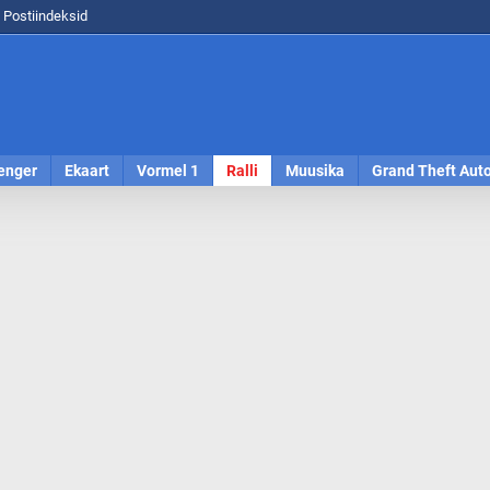
Postiindeksid
enger
Ekaart
Vormel 1
Ralli
Muusika
Grand Theft Aut