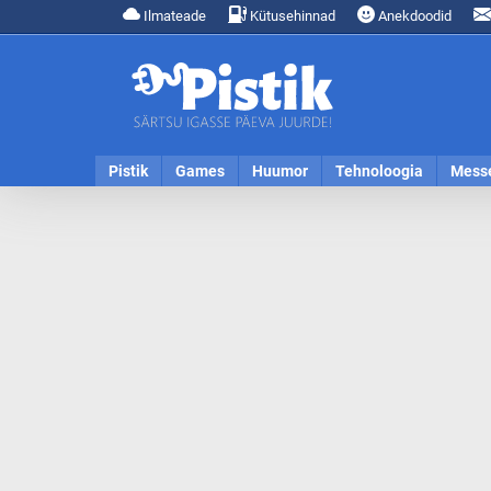
Ilmateade
Kütusehinnad
Anekdoodid
Pistik
Games
Huumor
Tehnoloogia
Mess