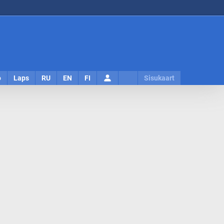
Logi
o
Laps
RU
EN
FI
Sisukaart
sisse