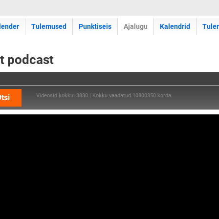
lender
Tulemused
Punktiseis
Ajalugu
Kalendrid
Tule
rt podcast
Videosid kokku: 3830 | Kokku vaadatud 10800350 korda
tsi