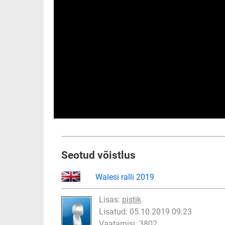
Seotud võistlus
Walesi ralli 2019
Lisas:
pistik
Lisatud: 05.10.2019 09:23
Vaatamisi: 3802