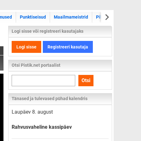
WRC ralli
mused
Punktiseisud
Maailmameistrid
Pildid
Videod
Logi sisse või registreeri kasutajaks
Logi sisse
Registreeri kasutaja
Otsi Pistik.net portaalist
Otsi
Otsi
kogu
lehelt
Tänased ja tulevased pühad kalendris
Laupäev 8. august
Rahvusvaheline kassipäev