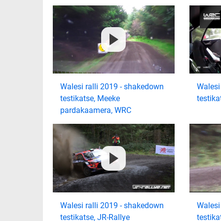
Walesi ralli 2019 - shakedown
Walesi
testikatse, Meeke
testik
pardakaamera, WRC
Walesi ralli 2019 - shakedown
Walesi
testikatse, JR-Rallye
testika