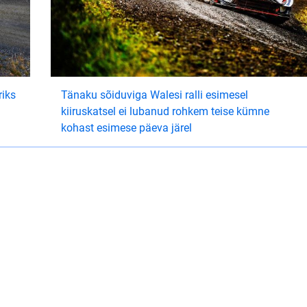
riks
Tänaku sõiduviga Walesi ralli esimesel
kiiruskatsel ei lubanud rohkem teise kümne
kohast esimese päeva järel