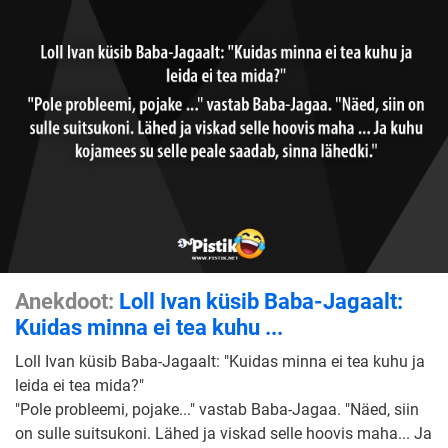
naisega
ük
...
Anekdoot:
Loll Ivan küsib Baba-Jagaalt:
Kuidas minna ei tea kuhu ...
Loll Ivan küsib Baba-Jagaalt: "Kuidas minna ei tea kuhu ja
leida ei tea mida?"
"Pole probleemi, pojake..." vastab Baba-Jagaa. "Näed, siin
on sulle suitsukoni. Lähed ja viskad selle hoovis maha... Ja