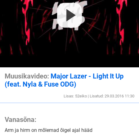
Muusikavideo:
Major Lazer - Light It Up
(feat. Nyla & Fuse ODG)
Lisas: 52eiko | Lisatud: 29.03.2016 11:30
Vanasõna:
Arm ja hirm on mõlemad õigel ajal hääd