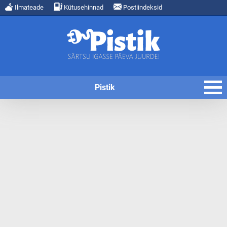
Ilmateade
Kütusehinnad
Postiindeksid
Pistik