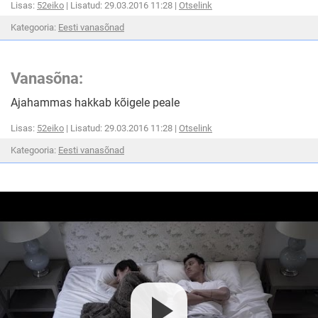
Lisas:
52eiko
| Lisatud: 29.03.2016 11:28 |
Otselink
Kategooria:
Eesti vanasõnad
Vanasõna:
Ajahammas hakkab kõigele peale
Lisas:
52eiko
| Lisatud: 29.03.2016 11:28 |
Otselink
Kategooria:
Eesti vanasõnad