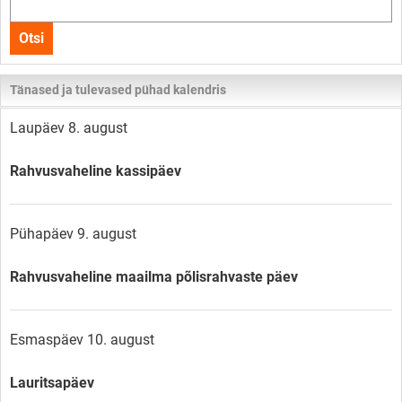
kogu
Otsi
lehelt
Tänased ja tulevased pühad kalendris
Laupäev 8. august
Rahvusvaheline kassipäev
Pühapäev 9. august
Rahvusvaheline maailma põlisrahvaste päev
Esmaspäev 10. august
Lauritsapäev