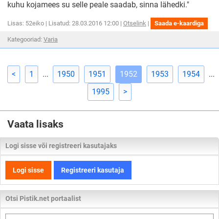
kuhu kojamees su selle peale saadab, sinna lähedki."
Loll
Lisas: 52eiko | Lisatud: 28.03.2016 12:00 |
Otselink
|
Saada e-kaardiga
Ivan
Kategooriad:
Varia
küsib
Baba-
Jagaalt:
Kuidas
<
1
...
1950
1951
1952
1953
1954
...
minna
ei
1995
>
tea
kuhu
...
Vaata lisaks
Logi sisse või registreeri kasutajaks
Logi sisse
Registreeri kasutaja
Otsi Pistik.net portaalist
Otsi