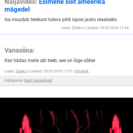
Naljavideo:
Esimene sõit ameerika
mägedel
Isa muudab telekast tuleva pildi lapse jaoks reaalseks
Lisas: 52eiko | Lisatud: 29.03.2016 11:34
Vanasõna:
Kes hädas meile abi teeb, see on õige sõber
Lisas:
52eiko
| Lisatud: 29.03.2016 11:31 |
Otselink
Kategooria:
Eesti vanasõnad