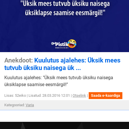
Anekdoot:
Kuulutus ajalehes: Üksik mees
tutvub üksiku naisega ük ...
Kuulutus ajalehes: "Üksik mees tutvub üksiku naisega
üksiklapse saamise eesmärgil!"
Kuulutus
Lisas: 52eiko | Lisatud: 28.03.2016 12:01 |
Otselink
|
Saada e-kaardiga
ajalehes:
Kategooriad:
Varia
Üksik
mees
tutvub
üksiku