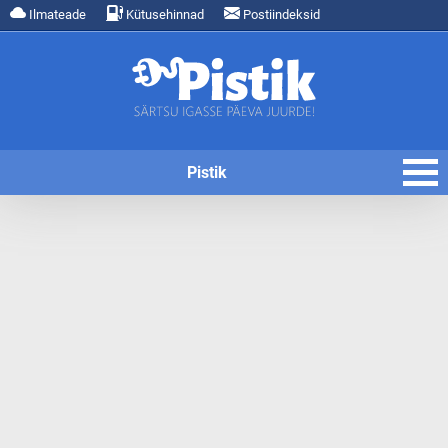
Ilmateade
Kütusehinnad
Postiindeksid
Pistik