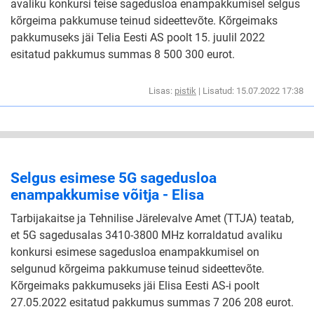
avaliku konkursi teise sagedusloa enampakkumisel selgus
kõrgeima pakkumuse teinud sideettevõte. Kõrgeimaks
pakkumuseks jäi Telia Eesti AS poolt 15. juulil 2022
esitatud pakkumus summas 8 500 300 eurot.
Lisas:
pistik
| Lisatud: 15.07.2022 17:38
Selgus esimese 5G sagedusloa
enampakkumise võitja - Elisa
Tarbijakaitse ja Tehnilise Järelevalve Amet (TTJA) teatab,
et 5G sagedusalas 3410-3800 MHz korraldatud avaliku
konkursi esimese sagedusloa enampakkumisel on
selgunud kõrgeima pakkumuse teinud sideettevõte.
Kõrgeimaks pakkumuseks jäi Elisa Eesti AS-i poolt
27.05.2022 esitatud pakkumus summas 7 206 208 eurot.