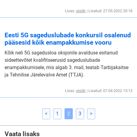
Lisas:
pistik
| Lisatud: 27.05.2022 20:18
Eesti 5G sageduslubade konkursil osalenud
pääsesid kõik enampakkumise vooru
Kõik neli 5G sagedusloa oksjonile avalduse esitanud
sideettevõtet kvalifitseerusid sageduslubade
enampakkumisele, mis algab 3. mail, teatab Tarbijakaitse
ja Tehnilise Järelevalve Amet (TTJA).
Lisas:
pistik
| Lisatud: 07.04.2022 15:13
<
1
2
3
>
Vaata lisaks