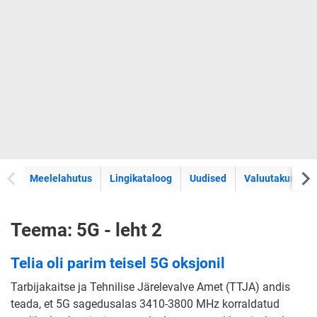
Meelelahutus
Lingikataloog
Uudised
Valuutakursid
Teema: 5G - leht 2
Telia oli parim teisel 5G oksjonil
Tarbijakaitse ja Tehnilise Järelevalve Amet (TTJA) andis
teada, et 5G sagedusalas 3410-3800 MHz korraldatud