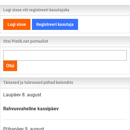
Logi sisse või registreeri kasutajaks
Logi sisse
Registreeri kasutaja
Otsi Pistik.net portaalist
Otsi
kogu
Otsi
lehelt
Tänased ja tulevased pühad kalendris
Laupäev 8. august
Rahvusvaheline kassipäev
Pühapäev 9. august