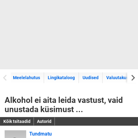
Meelelahutus
Lingikataloog
Uudised
Valuutakursid
Alkohol ei aita leida vastust, vaid
unustada küsimust ...
Kõik tsitaadid
Autorid
Tundmatu