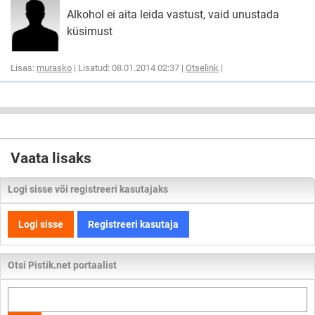
Alkohol ei aita leida vastust, vaid unustada
küsimust
Lisas:
murasko
| Lisatud: 08.01.2014 02:37 |
Otselink
|
Vaata lisaks
Logi sisse või registreeri kasutajaks
Logi sisse
Registreeri kasutaja
Otsi Pistik.net portaalist
Otsi
kogu