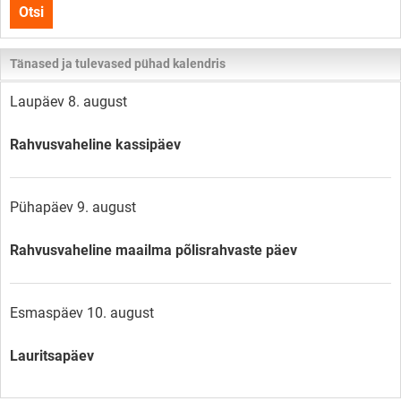
Otsi
lehelt
Tänased ja tulevased pühad kalendris
Laupäev 8. august
Rahvusvaheline kassipäev
Pühapäev 9. august
Rahvusvaheline maailma põlisrahvaste päev
Esmaspäev 10. august
Lauritsapäev