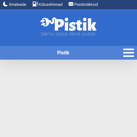
Ilmateade
Kütusehinnad
Postiindeksid
Pistik