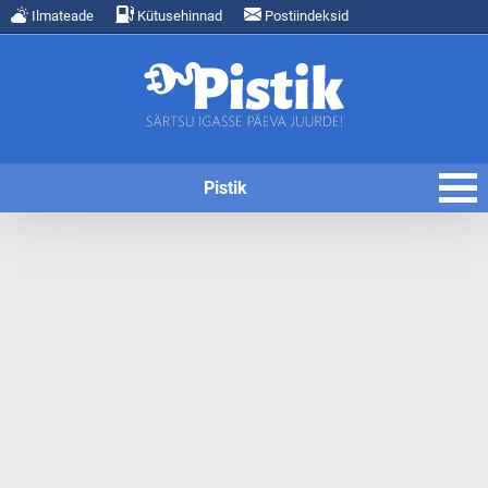
Ilmateade
Kütusehinnad
Postiindeksid
Pistik