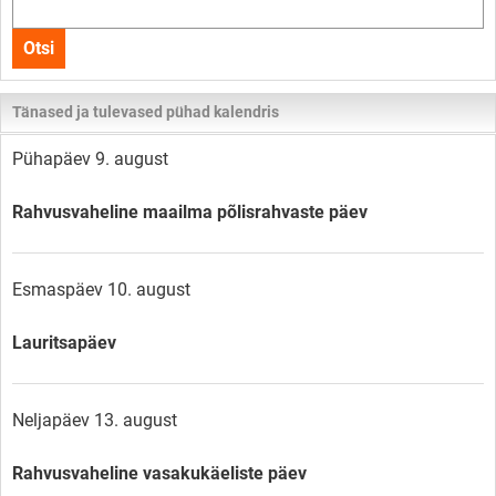
Otsi
kogu
Otsi
lehelt
Tänased ja tulevased pühad kalendris
Pühapäev 9. august
Rahvusvaheline maailma põlisrahvaste päev
Esmaspäev 10. august
Lauritsapäev
Neljapäev 13. august
Rahvusvaheline vasakukäeliste päev