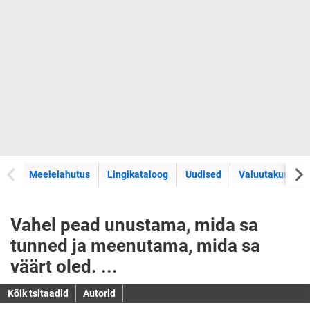
Meelelahutus
Lingikataloog
Uudised
Valuutakursid
Vahel pead unustama, mida sa
tunned ja meenutama, mida sa
väärt oled. ...
Kõik tsitaadid
Autorid