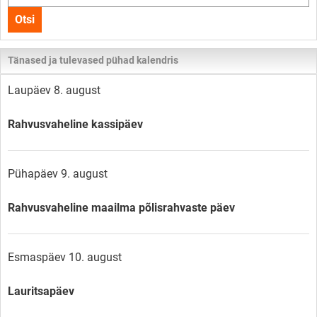
kogu
Otsi
lehelt
Tänased ja tulevased pühad kalendris
Laupäev 8. august
Rahvusvaheline kassipäev
Pühapäev 9. august
Rahvusvaheline maailma põlisrahvaste päev
Esmaspäev 10. august
Lauritsapäev