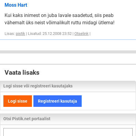
Moss Hart
Kui kaks inimest on juba lavale saadetud, siis peab
vähemalt üks neist võimalikult ruttu midagi ütlema!
Lisas:
pistik
| Lisatud: 25.12.2008 23:52 |
Otselink
|
Vaata lisaks
Logi sisse või registreeri kasutajaks
Logi sisse
Registreeri kasutaja
Otsi Pistik.net portaalist
Otsi