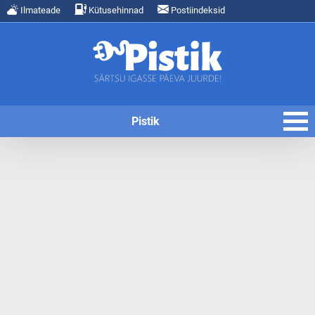
Ilmateade
Kütusehinnad
Postiindeksid
Pistik