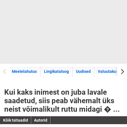
Meelelahutus
Lingikataloog
Uudised
Valuutakursid
Kui kaks inimest on juba lavale
saadetud, siis peab vähemalt üks
neist võimalikult ruttu midagi � ...
Kõik tsitaadid
Autorid