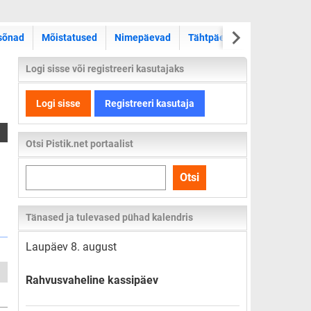
sõnad
Mõistatused
Nimepäevad
Tähtpäevad
Kas teadsid
Logi sisse või registreeri kasutajaks
Logi sisse
Registreeri kasutaja
Otsi Pistik.net portaalist
Otsi
Otsi
kogu
lehelt
Tänased ja tulevased pühad kalendris
Laupäev 8. august
Rahvusvaheline kassipäev