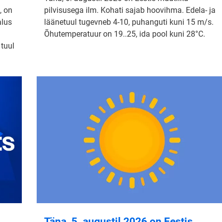
, on
pilvisusega ilm. Kohati sajab hoovihma. Edela- ja
alus
läänetuul tugevneb 4-10, puhanguti kuni 15 m/s.
Õhutemperatuur on 19..25, ida pool kuni 28°C.
 tuul
Täna, 5. augustil 2026 on Eestis