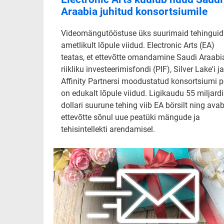
Araabia juhitud konsortsiumile
Videomängutööstuse üks suurimaid tehinguid
ametlikult lõpule viidud. Electronic Arts (EA)
teatas, et ettevõtte omandamine Saudi Araabi
riikliku investeerimisfondi (PIF), Silver Lake'i ja
Affinity Partnersi moodustatud konsortsiumi p
on edukalt lõpule viidud. Ligikaudu 55 miljardi
dollari suurune tehing viib EA börsilt ning ava
ettevõtte sõnul uue peatüki mängude ja
tehisintellekti arendamisel.