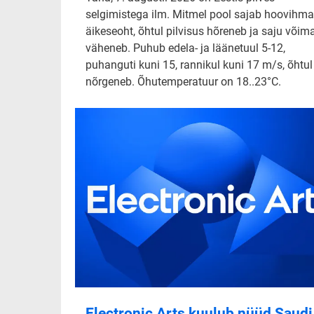
selgimistega ilm. Mitmel pool sajab hoovihma
äikeseoht, õhtul pilvisus hõreneb ja saju võim
väheneb. Puhub edela- ja läänetuul 5-12,
puhanguti kuni 15, rannikul kuni 17 m/s, õhtul
nõrgeneb. Õhutemperatuur on 18..23°C.
Electronic Arts kuulub nüüd Saudi