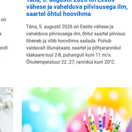
vähese ja vahelduva pilvisusega ilm,
saartel õhtul hoovihma
 on
Täna, 5. augustil 2026 on Eestis vähese ja
a
vahelduva pilvisusega ilm, õhtul saartel pilvisus
tiheneb ja võib hoovihma sadada. Puhub
oolt
valdavalt lõunakaare, saartel ja põhjarannikul
idakaare tuul 2-8, puhanguti kuni 11 m/s.
b
Õhutemperatuur 22..27, rannikul kuni 20°C.