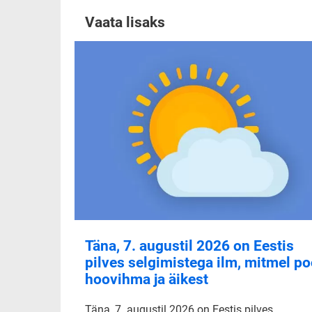
Vaata lisaks
Täna, 7. augustil 2026 on Eestis
pilves selgimistega ilm, mitmel po
hoovihma ja äikest
Täna, 7. augustil 2026 on Eestis pilves