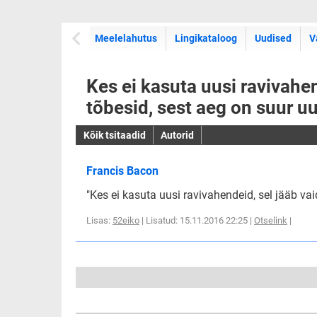
Meelelahutus
Lingikataloog
Uudised
V
Kes ei kasuta uusi ravivahen
tõbesid, sest aeg on suur uu
Kõik tsitaadid
Autorid
Francis Bacon
"Kes ei kasuta uusi ravivahendeid, sel jääb va
Lisas:
52eiko
| Lisatud: 15.11.2016 22:25 |
Otselink
|