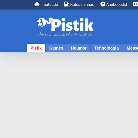
Ilmateade
Kütusehinnad
Anekdoodid
Pistik
Games
Huumor
Tehnoloogia
Mess