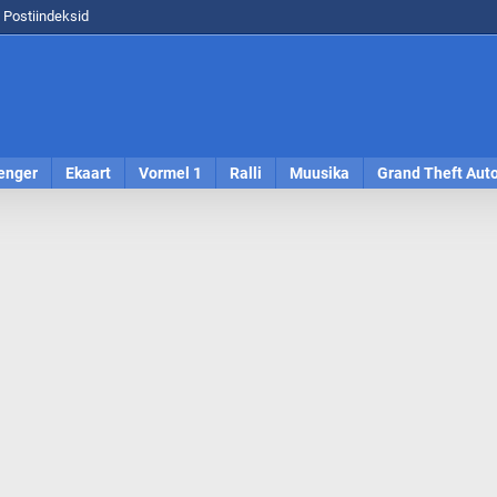
Postiindeksid
enger
Ekaart
Vormel 1
Ralli
Muusika
Grand Theft Aut