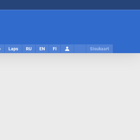
Logi
o
Laps
RU
EN
FI
Sisukaart
sisse