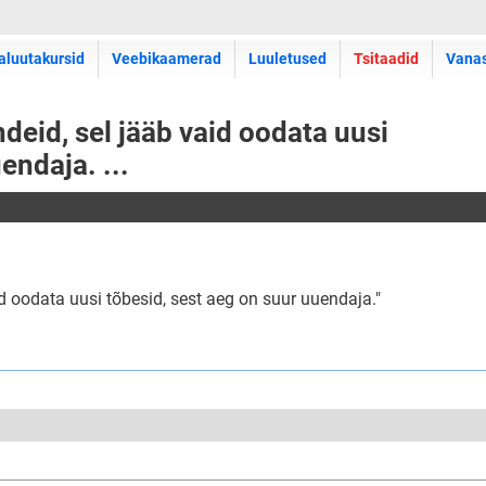
aluutakursid
Veebikaamerad
Luuletused
Tsitaadid
Vana
deid, sel jääb vaid oodata uusi
endaja. ...
id oodata uusi tõbesid, sest aeg on suur uuendaja."