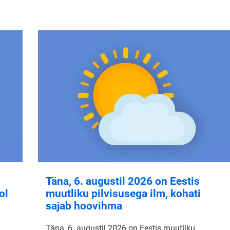
Täna, 6. augustil 2026 on Eestis
ol
muutliku pilvisusega ilm, kohati
sajab hoovihma
Täna, 6. augustil 2026 on Eestis muutliku