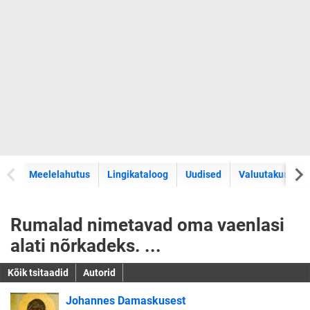
Meelelahutus
Lingikataloog
Uudised
Valuutakursid
Rumalad nimetavad oma vaenlasi
alati nõrkadeks. ...
Kõik tsitaadid
Autorid
Johannes Damaskusest