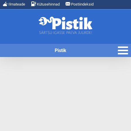
Ilmateade
Kütusehinnad
Postiindeksid
Pistik