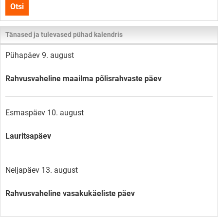
Otsi
lehelt
Tänased ja tulevased pühad kalendris
Pühapäev 9. august
Rahvusvaheline maailma põlisrahvaste päev
Esmaspäev 10. august
Lauritsapäev
Neljapäev 13. august
Rahvusvaheline vasakukäeliste päev