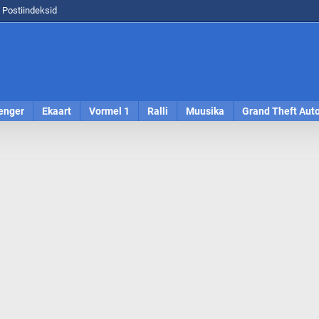
Postiindeksid
enger
Ekaart
Vormel 1
Ralli
Muusika
Grand Theft Aut