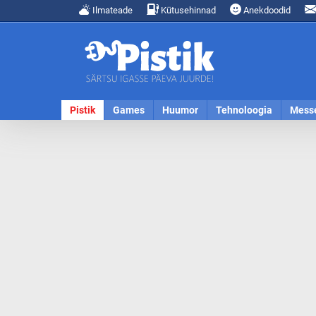
Ilmateade
Kütusehinnad
Anekdoodid
Pistik
Games
Huumor
Tehnoloogia
Mess