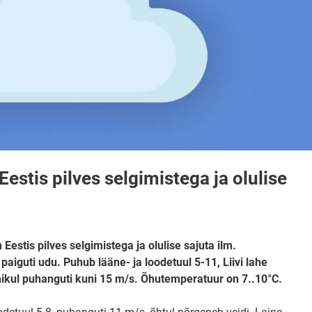
estis pilves selgimistega ja olulise
Eestis pilves selgimistega ja olulise sajuta ilm.
aiguti udu. Puhub lääne- ja loodetuul 5-11, Liivi lahe
nikul puhanguti kuni 15 m/s. Õhutemperatuur on 7..10°C.