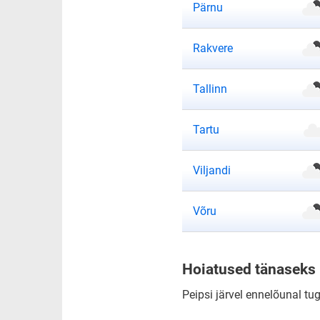
ilmateade
Pärnu
ilmateade
Rakvere
ilmateade
Tallinn
ilmateade
Tartu
ilmateade
Viljandi
ilmateade
Võru
Hoiatused tänaseks
Peipsi järvel ennelõunal tu