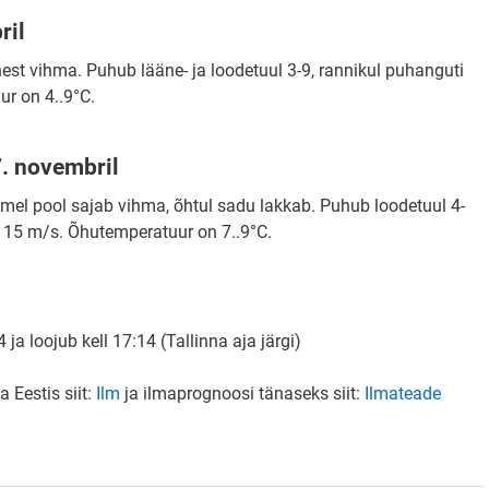
ril
hest vihma. Puhub lääne- ja loodetuul 3-9, rannikul puhanguti
r on 4..9°C.
. novembril
tmel pool sajab vihma, õhtul sadu lakkab. Puhub loodetuul 4-
i 15 m/s. Õhutemperatuur on 7..9°C.
 ja loojub kell 17:14 (Tallinna aja järgi)
 Eestis siit:
Ilm
ja ilmaprognoosi tänaseks siit:
Ilmateade