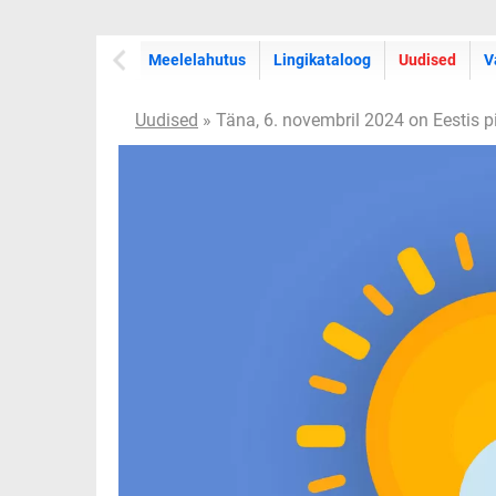
Meelelahutus
Lingikataloog
Uudised
V
Uudised
» Täna, 6. novembril 2024 on Eestis pi