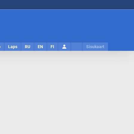
Logi
o
Laps
RU
EN
FI
Sisukaart
sisse