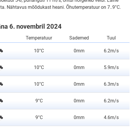
oodetuul 5-8, puhanguti 11 m/s, õhtul nõrgeneb veidi. Laine
juta. Nähtavus mõõdukast heani. Õhutemperatuur on 7..9°C.
täna 6. novembril 2024
Temperatuur
Sademed
Tuul
10°C
0mm
6.2m/s
10°C
0mm
5.9m/s
10°C
0mm
6.3m/s
9°C
0mm
6.2m/s
9°C
0mm
4.6m/s