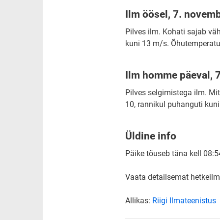
Ilm öösel, 7. novemb
Pilves ilm. Kohati sajab vä
kuni 13 m/s. Õhutemperatuu
Ilm homme päeval, 7
Pilves selgimistega ilm. Mi
10, rannikul puhanguti kun
Üldine info
Päike tõuseb täna kell 08:54
Vaata detailsemat hetkeilma
Allikas:
Riigi Ilmateenistus