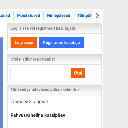
sõnad
Mõistatused
Nimepäevad
Tähtpäevad
Kas teadsid
Logi sisse või registreeri kasutajaks
Logi sisse
Registreeri kasutaja
Otsi Pistik.net portaalist
Otsi
Otsi
kogu
lehelt
Tänased ja tulevased pühad kalendris
Laupäev 8. august
Rahvusvaheline kassipäev