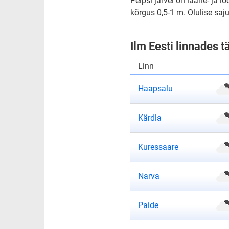
Peipsi järvel on lääne- ja l
kõrgus 0,5-1 m. Olulise sa
Ilm Eesti linnades 
Linn
ilmateade
Haapsalu
ilmateade
Kärdla
ilmateade
Kuressaare
ilmateade
Narva
ilmateade
Paide