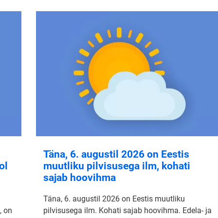
Täna, 6. augustil 2026 on Eestis
ol
muutliku pilvisusega ilm, kohati
sajab hoovihma
Täna, 6. augustil 2026 on Eestis muutliku
, on
pilvisusega ilm. Kohati sajab hoovihma. Edela- ja