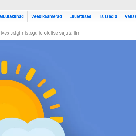
aluutakursid
Veebikaamerad
Luuletused
Tsitaadid
Vana
lves selgimistega ja olulise sajuta ilm