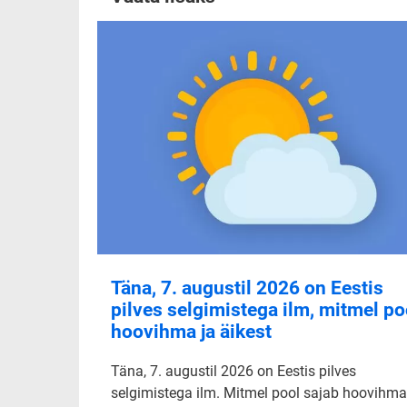
Täna, 7. augustil 2026 on Eestis
pilves selgimistega ilm, mitmel po
hoovihma ja äikest
Täna, 7. augustil 2026 on Eestis pilves
selgimistega ilm. Mitmel pool sajab hoovihma