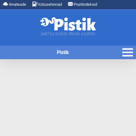
Ilmateade
Kütusehinnad
Postiindeksid
Pistik