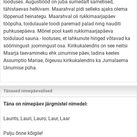
looduses. Augustiööd on juba sumedalt sametised,
tähistaevas helkivam. Maarahval pidi selleks ajaks olema
lõppenud heinategu. Maarahval oli rukkimaarjapäev
tööpüha, toidulauale toodi paremad palad ning nauditi
puhkusepäeva. Mõnel pool kaeti rukkimaarjapäeva
toidulaud sauna.- lootuses, et lahkunute hinged võtavad ka
söömingust- joomingust osa. Kirikukalendris on see neitsi
Maarja taevamineku ehk uinumise päev, ladina keeles
Assumptio Mariae, õigeusu kirikukalendris ka Jumalaema
Uinumise püha.
Tänased nimepäevalised
Täna on nimepäev järgmistel nimedel:
Laurits, Lauri, Lauro, Laur, Laar
Palju õnne kõigile!