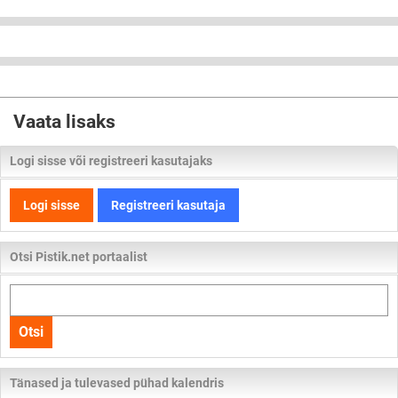
Vaata lisaks
Logi sisse või registreeri kasutajaks
Logi sisse
Registreeri kasutaja
Otsi Pistik.net portaalist
Otsi
kogu
Otsi
lehelt
Tänased ja tulevased pühad kalendris