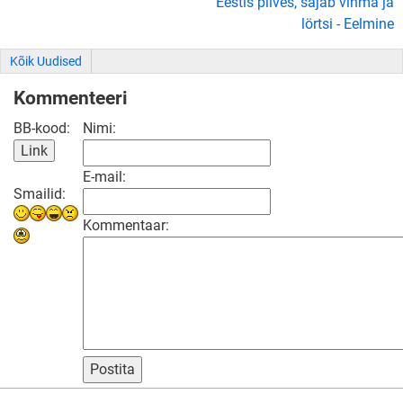
Eestis pilves, sajab vihma ja
lörtsi - Eelmine
Kõik Uudised
Kommenteeri
BB-kood:
Nimi:
E-mail:
Smailid:
Kommentaar:
Postita