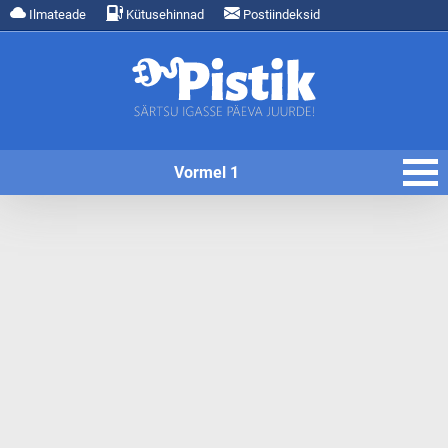
Ilmateade
Kütusehinnad
Postiindeksid
Vormel 1