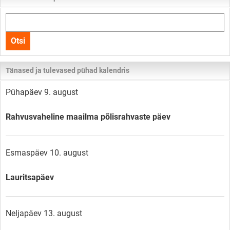
Otsi
kogu
Otsi
lehelt
Tänased ja tulevased pühad kalendris
Pühapäev 9. august
Rahvusvaheline maailma põlisrahvaste päev
Esmaspäev 10. august
Lauritsapäev
Neljapäev 13. august