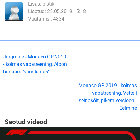
Lisas:
pistik
Lisatud: 25.05.2019 15:18
Vaatamisi: 4834
Järgmine - Monaco GP 2019
- kolmas vabatreening, Albon
barjääre "suudlemas"
Monaco GP 2019 - kolmas
vabatreening, Vetteli
seinasõit, pikem versioon -
Eelmine
Seotud videod