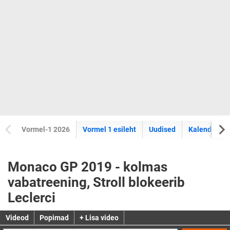
Vormel-1 2026
Vormel 1 esileht
Uudised
Kalender
Monaco GP 2019 - kolmas
vabatreening, Stroll blokeerib
Leclerci
Videod
Popimad
+ Lisa video