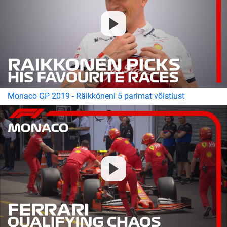
Monaco GP 2019 - Räikköneni 5 parimat võistlust