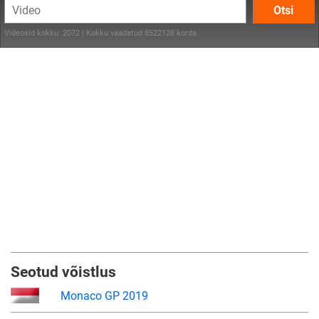
Otsi
Videosid kokku: 2072 | Kokku vaadatud 8522128 korda
Seotud võistlus
Monaco GP 2019