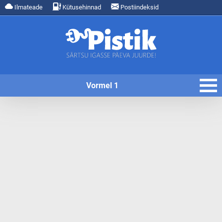
Ilmateade
Kütusehinnad
Postiindeksid
Vormel 1