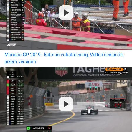
Monaco GP 2019 - kolmas vabatreening, Vetteli seinasõit,
pikem versioon