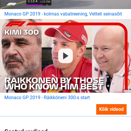
Monaco GP 2019 - kolmas vabatreening, Vetteli seinasõit
Monaco GP 2019 - Räikköneni 300-s start
Kõik videod