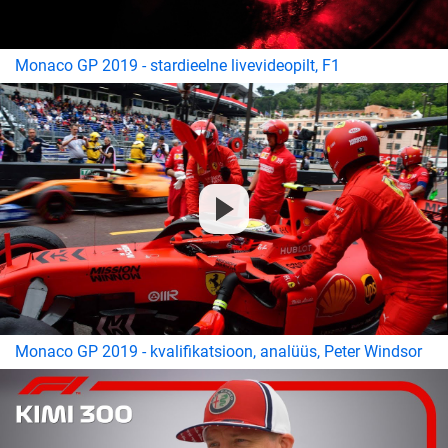
Monaco GP 2019 - stardieelne livevideopilt, F1
Monaco GP 2019 - kvalifikatsioon, analüüs, Peter Windsor