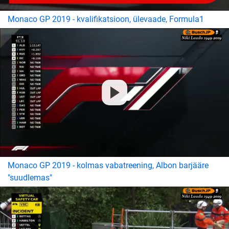
Monaco GP 2019 - kvalifikatsioon, ülevaade, Formula1
Monaco GP 2019 - kolmas vabatreening, Albon barjääre
"suudlemas"