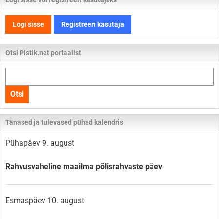
Logi sisse või registreeri kasutajaks
Logi sisse
Registreeri kasutaja
Otsi Pistik.net portaalist
Otsi
kogu
Otsi
lehelt
Tänased ja tulevased pühad kalendris
Pühapäev 9. august
Rahvusvaheline maailma põlisrahvaste päev
Esmaspäev 10. august