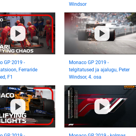
Windsor
 GP 2019 -
Monaco GP 2019 -
katsioon, Ferraride
telgitatused ja ajalugu, Peter
ed, F1
Windsor, 4. osa
 GP 2019 -
Monaco GP 2019 - kolmas