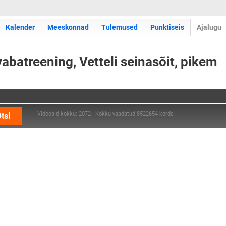
Kalender
Meeskonnad
Tulemused
Punktiseis
Ajalugu
batreening, Vetteli seinasõit, pikem
Videosid kokku: 2072 | Kokku vaadatud 8522654 korda
tsi