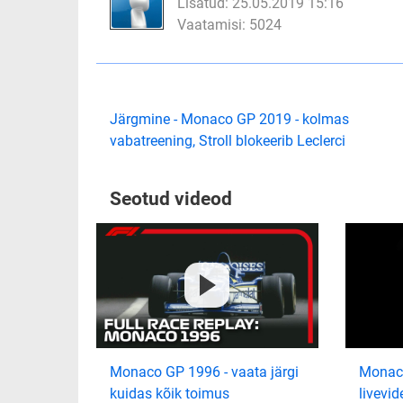
Lisatud: 25.05.2019 15:16
Vaatamisi: 5024
Järgmine - Monaco GP 2019 - kolmas
vabatreening, Stroll blokeerib Leclerci
Seotud videod
Monaco GP 1996 - vaata järgi
Monaco
kuidas kõik toimus
livevid