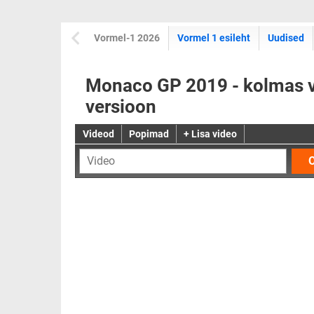
Vormel-1 2026
Vormel 1 esileht
Uudised
Monaco GP 2019 - kolmas va
versioon
Videod
Popimad
+ Lisa video
O