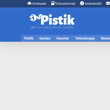
Ilmateade
Kütusehinnad
Anekdoodid
Pistik
Games
Huumor
Tehnoloogia
Mess