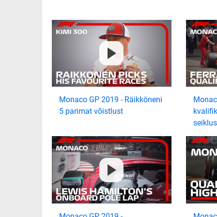
Monaco GP 2019 - Räikköneni
Monaco
5 parimat võistlust
kvalifi
seiklus
Monaco GP 2019 -
Monaco