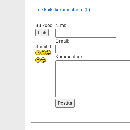
Loe kõiki kommentaare (0)
BB-kood:
Nimi:
E-mail:
Smailid:
Kommentaar:
Postita