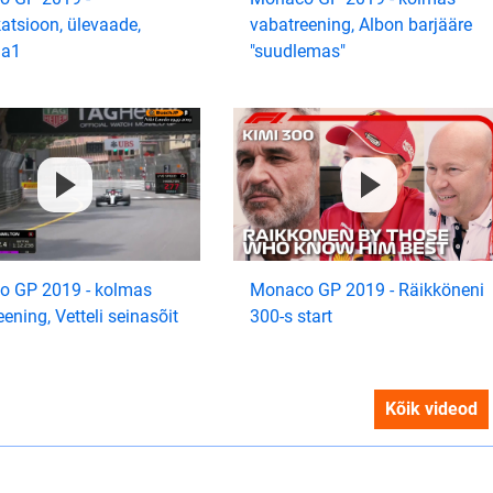
katsioon, ülevaade,
vabatreening, Albon barjääre
la1
"suudlemas"
 GP 2019 - kolmas
Monaco GP 2019 - Räikköneni
ening, Vetteli seinasõit
300-s start
Kõik videod