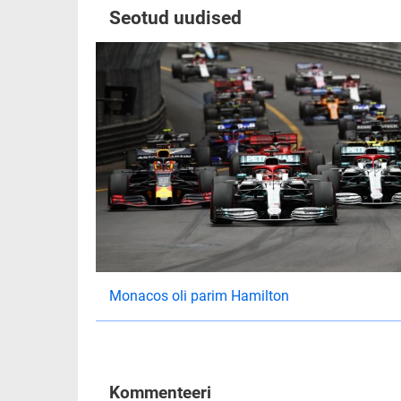
Seotud uudised
Monacos oli parim Hamilton
Kommenteeri