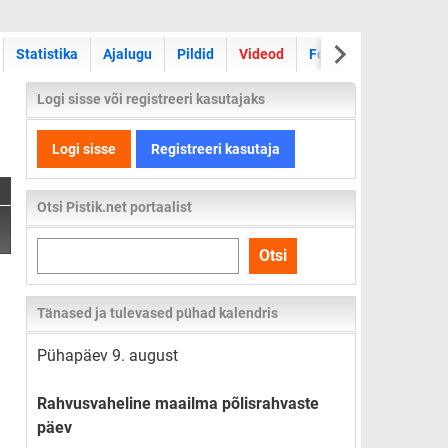
Statistika
Ajalugu
Pildid
Videod
Foorum
Logi sisse või registreeri kasutajaks
Logi sisse
Registreeri kasutaja
Otsi Pistik.net portaalist
Otsi
Otsi
kogu
lehelt
Tänased ja tulevased pühad kalendris
Pühapäev 9. august
Rahvusvaheline maailma põlisrahvaste
päev