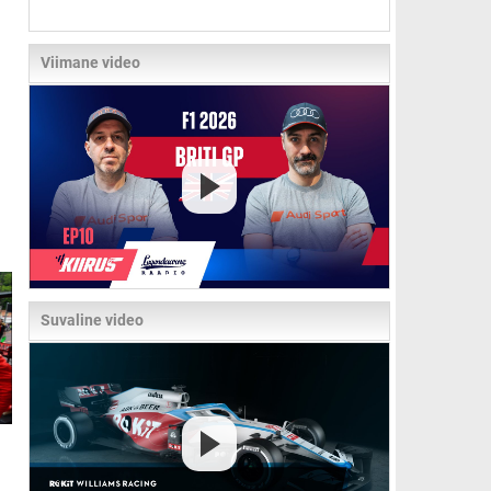
Viimane video
Suvaline video