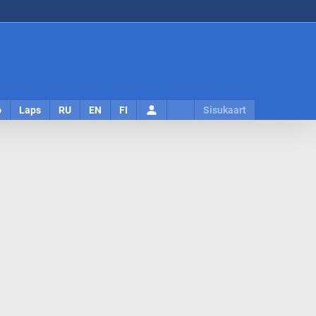
Logi
o
Laps
RU
EN
FI
Sisukaart
sisse