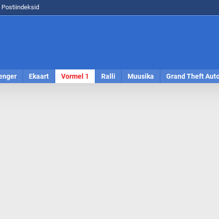
Postiindeksid
enger
Ekaart
Vormel 1
Ralli
Muusika
Grand Theft Aut