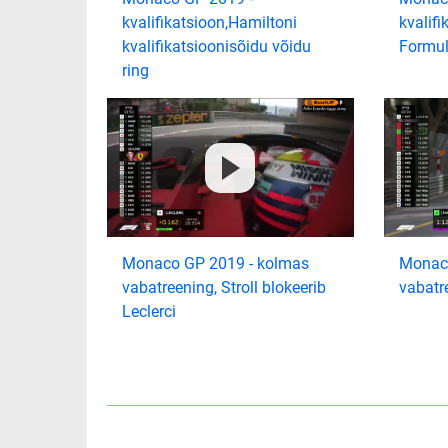
kvalifikatsioon,Hamiltoni
kvalifi
kvalifikatsioonisõidu võidu
Formu
ring
Monaco GP 2019 - kolmas
Monaco
vabatreening, Stroll blokeerib
vabatre
Leclerci