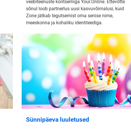
veebiteenuste kontserniga Your.Online. Ettevõtte
sõnul loob partnerlus uusi kasvuvõimalusi, kuid
Zone jätkab tegutsemist oma senise nime,
meeskonna ja kohaliku identiteediga.
Sünnipäeva luuletused