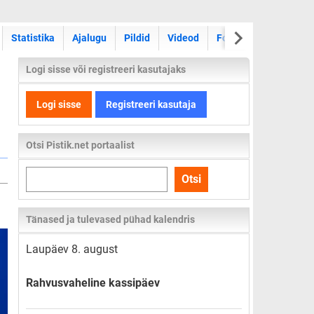
Statistika
Ajalugu
Pildid
Videod
Foorum
Logi sisse või registreeri kasutajaks
Logi sisse
Registreeri kasutaja
Otsi Pistik.net portaalist
Otsi
Otsi
kogu
lehelt
Tänased ja tulevased pühad kalendris
Laupäev 8. august
Rahvusvaheline kassipäev