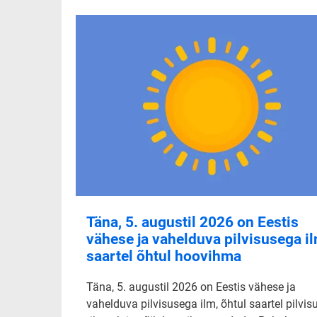
Täna, 5. augustil 2026 on Eestis
vähese ja vahelduva pilvisusega il
saartel õhtul hoovihma
Täna, 5. augustil 2026 on Eestis vähese ja
vahelduva pilvisusega ilm, õhtul saartel pilvis