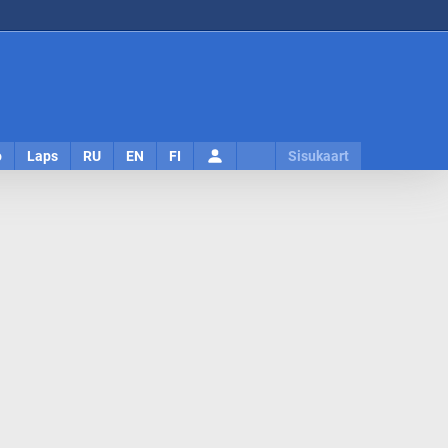
Logi
o
Laps
RU
EN
FI
Sisukaart
sisse