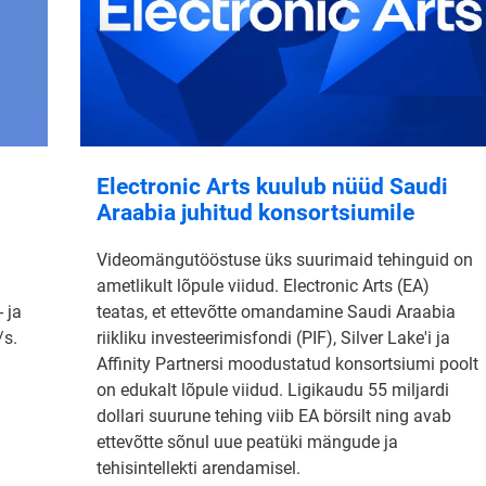
Electronic Arts kuulub nüüd Saudi
Araabia juhitud konsortsiumile
Videomängutööstuse üks suurimaid tehinguid on
ametlikult lõpule viidud. Electronic Arts (EA)
 ja
teatas, et ettevõtte omandamine Saudi Araabia
/s.
riikliku investeerimisfondi (PIF), Silver Lake'i ja
Affinity Partnersi moodustatud konsortsiumi poolt
on edukalt lõpule viidud. Ligikaudu 55 miljardi
dollari suurune tehing viib EA börsilt ning avab
ettevõtte sõnul uue peatüki mängude ja
tehisintellekti arendamisel.