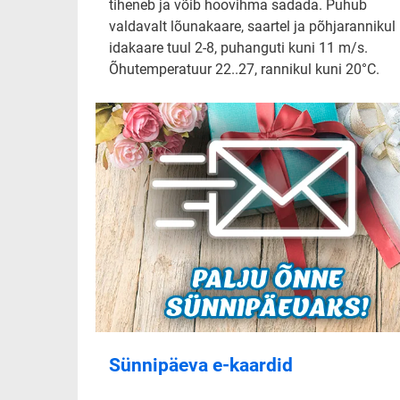
tiheneb ja võib hoovihma sadada. Puhub
valdavalt lõunakaare, saartel ja põhjarannikul
idakaare tuul 2-8, puhanguti kuni 11 m/s.
Õhutemperatuur 22..27, rannikul kuni 20°C.
Sünnipäeva e-kaardid