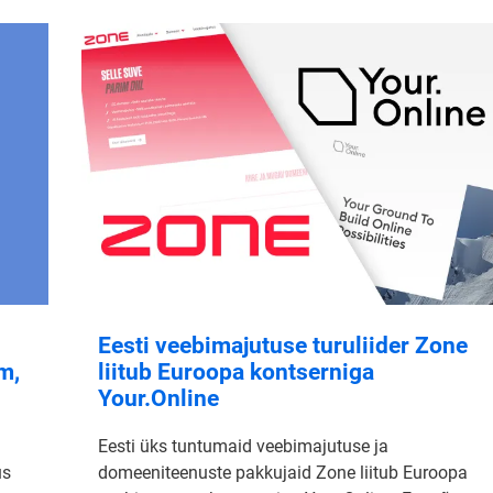
Eesti veebimajutuse turuliider Zone
m,
liitub Euroopa kontserniga
Your.Online
Eesti üks tuntumaid veebimajutuse ja
us
domeeniteenuste pakkujaid Zone liitub Euroopa