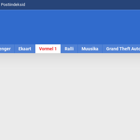
Postiindeksid
enger
Ekaart
Vormel 1
Ralli
Muusika
Grand Theft Aut