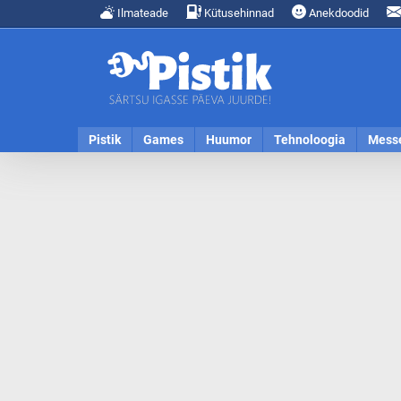
Ilmateade
Kütusehinnad
Anekdoodid
Pistik
Games
Huumor
Tehnoloogia
Mess