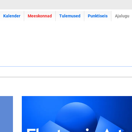
Kalender
Meeskonnad
Tulemused
Punktiseis
Ajalugu