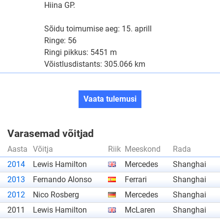
Hiina GP.
Sõidu toimumise aeg: 15. aprill
Ringe: 56
Ringi pikkus: 5451 m
Võistlusdistants: 305.066 km
Vaata tulemusi
Varasemad võitjad
Aasta
Võitja
Riik
Meeskond
Rada
2014
Lewis Hamilton
Mercedes
Shanghai
2013
Fernando Alonso
Ferrari
Shanghai
2012
Nico Rosberg
Mercedes
Shanghai
2011
Lewis Hamilton
McLaren
Shanghai