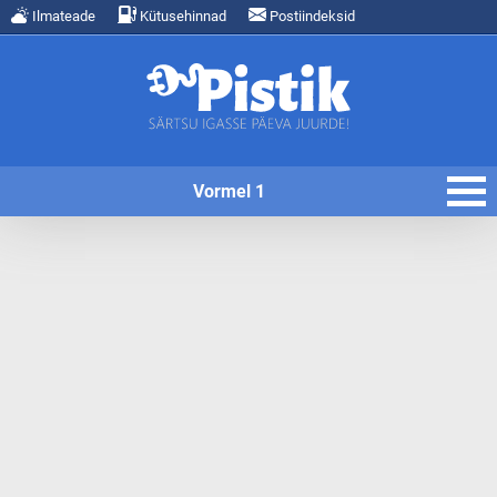
Ilmateade
Kütusehinnad
Postiindeksid
Vormel 1