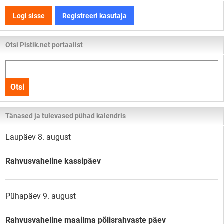
Logi sisse
Registreeri kasutaja
Otsi Pistik.net portaalist
Otsi
kogu
Otsi
lehelt
Tänased ja tulevased pühad kalendris
Laupäev 8. august
Rahvusvaheline kassipäev
Pühapäev 9. august
Rahvusvaheline maailma põlisrahvaste päev