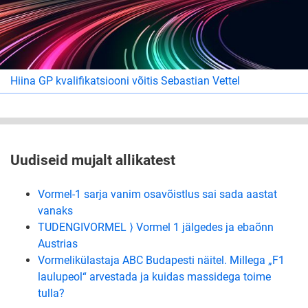
Hiina GP kvalifikatsiooni võitis Sebastian Vettel
Uudiseid mujalt allikatest
Vormel-1 sarja vanim osavõistlus sai sada aastat
vanaks
TUDENGIVORMEL ⟩ Vormel 1 jälgedes ja ebaõnn
Austrias
Vormelikülastaja ABC Budapesti näitel. Millega „F1
laulupeol“ arvestada ja kuidas massidega toime
tulla?