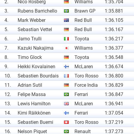
2.
Nico Rosberg
Williams
1:35.704
3.
Rubens Barrichello
Brawn GP
1:35.881
4.
Mark Webber
Red Bull
1:36.105
5.
Sebastian Vettel
Red Bull
1:36.167
6.
Jarno Trulli
Toyota
1:36.217
7.
Kazuki Nakajima
Williams
1:36.377
8.
Timo Glock
Toyota
1:36.548
9.
Heikki Kovalainen
McLaren
1:36.674
10.
Sebastien Bourdais
Toro Rosso
1:36.800
11.
Adrian Sutil
Force India
1:36.829
12.
Felipe Massa
Ferrari
1:36.847
13.
Lewis Hamilton
McLaren
1:36.941
14.
Kimi Räikkönen
Ferrari
1:37.054
15.
Sebastien Buemi
Toro Rosso
1:37.219
16.
Nelson Piquet
Renault
1:37.273