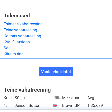
Tulemused
Esimene vabatreening
Teine vabatreening
Kolmas vabatreening
Kvalifikatsioon
Sõit
Kiireim ring
Vaata etapi infot
Teine vabatreening
Koht
Sõitja
Riik
Meeskond
Aeg
1.
Jenson Button
Brawn GP
1:35.679