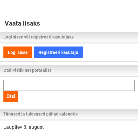
Vaata lisaks
Logi sisse või registreeri kasutajaks
Logi sisse
Registreeri kasutaja
Otsi Pistik.net portaalist
Otsi
kogu
Otsi
lehelt
Tänased ja tulevased pühad kalendris
Laupäev 8. august