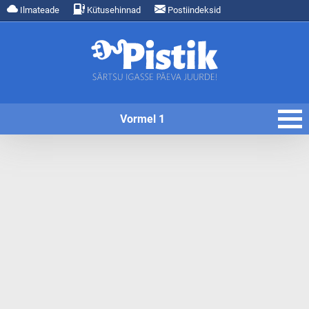
Ilmateade
Kütusehinnad
Postiindeksid
Vormel 1