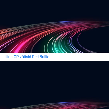
Hiina GP võitsid Red Bullid