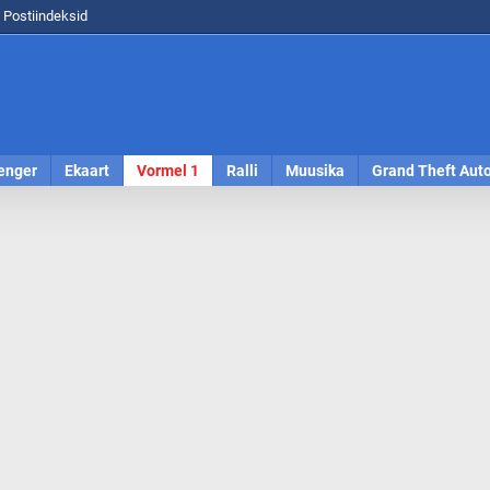
Postiindeksid
enger
Ekaart
Vormel 1
Ralli
Muusika
Grand Theft Aut