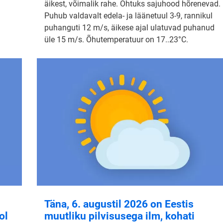
äikest, võimalik rahe. Õhtuks sajuhood hõrenevad.
Puhub valdavalt edela- ja läänetuul 3-9, rannikul
puhanguti 12 m/s, äikese ajal ulatuvad puhanud
üle 15 m/s. Õhutemperatuur on 17..23°C.
Täna, 6. augustil 2026 on Eestis
ol
muutliku pilvisusega ilm, kohati