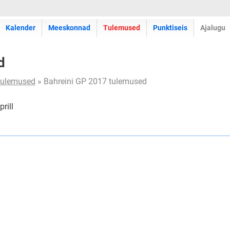
Kalender
Meeskonnad
Tulemused
Punktiseis
Ajalugu
d
tulemused
» Bahreini GP 2017 tulemused
rill