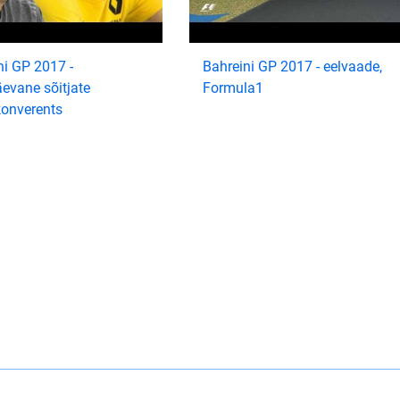
ni GP 2017 -
Bahreini GP 2017 - eelvaade,
äevane sõitjate
Formula1
konverents