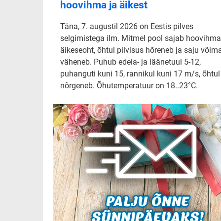
hoovihma ja äikest
Täna, 7. augustil 2026 on Eestis pilves
selgimistega ilm. Mitmel pool sajab hoovihma
äikeseoht, õhtul pilvisus hõreneb ja saju võim
väheneb. Puhub edela- ja läänetuul 5-12,
puhanguti kuni 15, rannikul kuni 17 m/s, õhtul
nõrgeneb. Õhutemperatuur on 18..23°C.