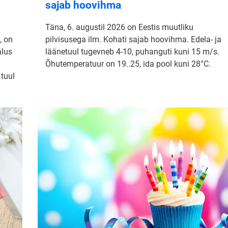
sajab hoovihma
Täna, 6. augustil 2026 on Eestis muutliku
, on
pilvisusega ilm. Kohati sajab hoovihma. Edela- ja
alus
läänetuul tugevneb 4-10, puhanguti kuni 15 m/s.
Õhutemperatuur on 19..25, ida pool kuni 28°C.
 tuul