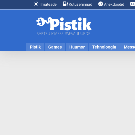
Ilmateade
Kütusehinnad
Anekdoodid
Pistik
Games
Huumor
Tehnoloogia
Mess