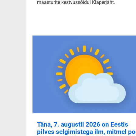
maasturite kestvussõidul Klaperjaht.
Täna, 7. augustil 2026 on Eestis
pilves selgimistega ilm, mitmel po