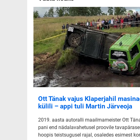
Ott Tänak vajus Klaperjahil masin
külili – appi tuli Martin Järveoja
2019. aasta autoralli maailmameister Ott Tän
pani end nädalavahetusel proovile tavapärase
hoopis teistsugusel rajal, osaledes esimest ko