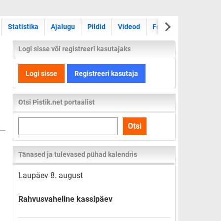
Statistika
Ajalugu
Pildid
Videod
Foorum
Logi sisse või registreeri kasutajaks
Logi sisse
Registreeri kasutaja
Otsi Pistik.net portaalist
Otsi
Otsi
kogu
lehelt
Tänased ja tulevased pühad kalendris
Laupäev 8. august
Rahvusvaheline kassipäev