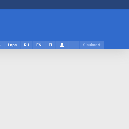
Logi
o
Laps
RU
EN
FI
Sisukaart
sisse