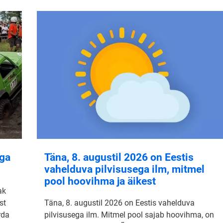
aga
Täna, 8. augustil 2026 on Eestis
vahelduva pilvisusega ilm, mitmel
pool hoovihma ja äikest
ak
st
Täna, 8. augustil 2026 on Eestis vahelduva
rda
pilvisusega ilm. Mitmel pool sajab hoovihma, on