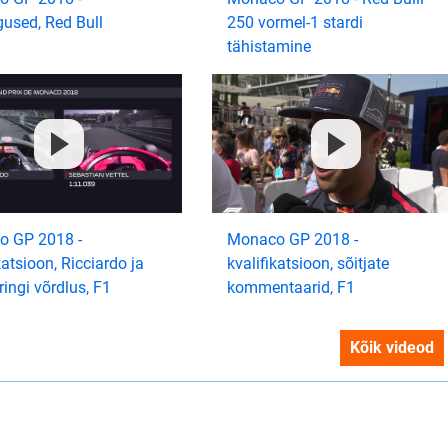
gused, Red Bull
250 vormel-1 stardi
tähistamine
 GP 2018 -
Monaco GP 2018 -
katsioon, Ricciardo ja
kvalifikatsioon, sõitjate
 ringi võrdlus, F1
kommentaarid, F1
Kõik videod