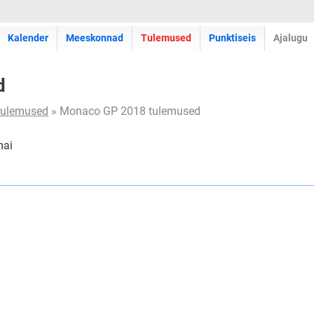
Kalender
Meeskonnad
Tulemused
Punktiseis
Ajalugu
d
tulemused
» Monaco GP 2018 tulemused
mai