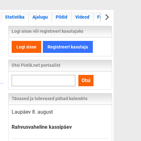
Statistika
Ajalugu
Pildid
Videod
Foorum
Logi sisse või registreeri kasutajaks
Logi sisse
Registreeri kasutaja
Otsi Pistik.net portaalist
Otsi
Otsi
kogu
lehelt
Tänased ja tulevased pühad kalendris
Laupäev 8. august
Rahvusvaheline kassipäev