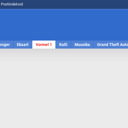
Postiindeksid
enger
Ekaart
Vormel 1
Ralli
Muusika
Grand Theft Aut