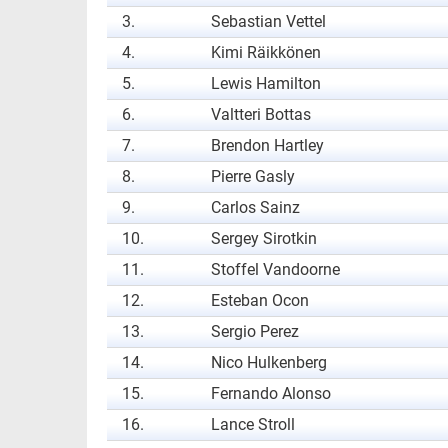
3.
Sebastian Vettel
4.
Kimi Räikkönen
5.
Lewis Hamilton
6.
Valtteri Bottas
7.
Brendon Hartley
8.
Pierre Gasly
9.
Carlos Sainz
10.
Sergey Sirotkin
11.
Stoffel Vandoorne
12.
Esteban Ocon
13.
Sergio Perez
14.
Nico Hulkenberg
15.
Fernando Alonso
16.
Lance Stroll