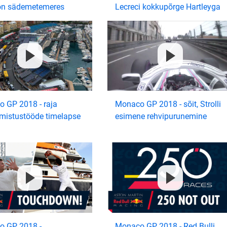
on sädemetemeres
Lecreci kokkupõrge Hartleyga
 GP 2018 - raja
Monaco GP 2018 - sõit, Strolli
lmistustööde timelapse
esimene rehvipurunemine
 GP 2018 -
Monaco GP 2018 - Red Bulli