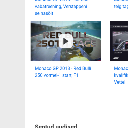
vabatreening, Verstappeni
telgita
seinasõit
Monaco GP 2018 - Red Bulli
Monaco
250 vormel-1 start, F1
kvalifi
Vetteli
Seotud uudised