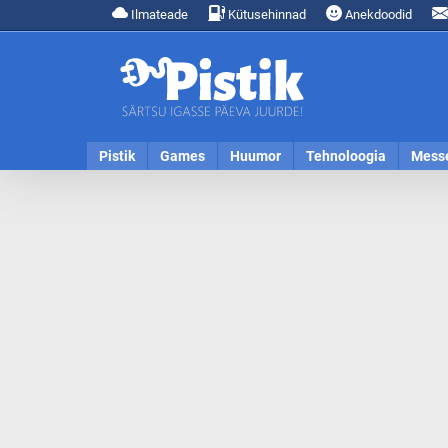
Ilmateade
Kütusehinnad
Anekdoodid
Pistik
Games
Huumor
Tehnoloogia
Mess