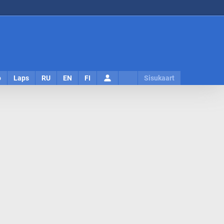
Logi
o
Laps
RU
EN
FI
Sisukaart
sisse