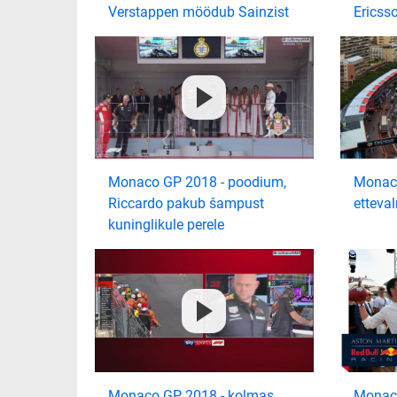
Verstappen möödub Sainzist
Ericss
Monaco GP 2018 - poodium,
Monaco
Riccardo pakub šampust
etteva
kuninglikule perele
Monaco GP 2018 - kolmas
Monaco