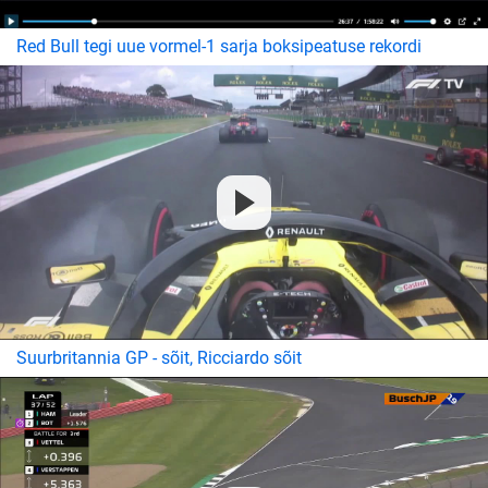
Red Bull tegi uue vormel-1 sarja boksipeatuse rekordi
Suurbritannia GP - sõit, Ricciardo sõit