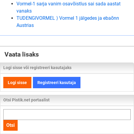
Vormel-1 sarja vanim osavõistlus sai sada aastat
vanaks
TUDENGIVORMEL ⟩ Vormel 1 jälgedes ja ebaõnn
Austrias
Vaata lisaks
Logi sisse või registreeri kasutajaks
Logi sisse
Registreeri kasutaja
Otsi Pistik.net portaalist
Otsi
kogu
Otsi
lehelt