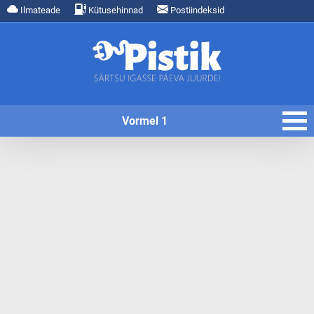
Ilmateade
Kütusehinnad
Postiindeksid
Vormel 1