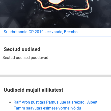
Suurbritannia GP 2019 - eelvaade, Brembo
Seotud uudised
Seotud uudised puuduvad
Uudiseid mujalt allikatest
Ralf Aron püstitas Pärnus uue rajarekordi, Albert
Tamm saavutas esimese vormelivõidu