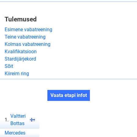
Tulemused
Esimene vabatreening
Teine vabatreening
Kolmas vabatreening
Kvalifikatsioon
Stardijärjekord
Sõit
Kiireim ring
Vaata etapi infot
Valtteri
1.
Bottas
Mercedes