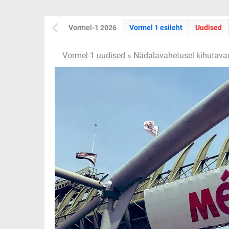
Vormel-1 2026
Vormel 1 esileht
Uudised
Vormel-1 uudised
» Nädalavahetusel kihutava