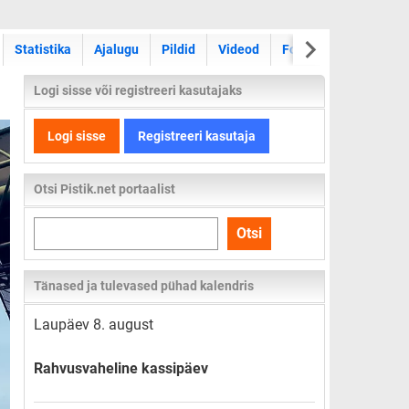
Statistika
Ajalugu
Pildid
Videod
Foorum
Logi sisse või registreeri kasutajaks
Logi sisse
Registreeri kasutaja
Otsi Pistik.net portaalist
Otsi
Otsi
kogu
lehelt
Tänased ja tulevased pühad kalendris
Laupäev 8. august
Rahvusvaheline kassipäev