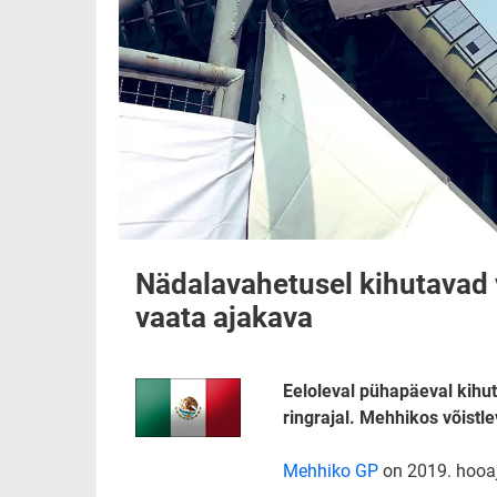
Nädalavahetusel kihutavad
vaata ajakava
Eeloleval pühapäeval kihu
ringrajal. Mehhikos võistl
Mehhiko GP
on 2019. hooaj