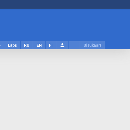
Logi
o
Laps
RU
EN
FI
Sisukaart
sisse