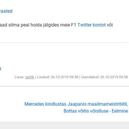
vaated
saad silma peal hoida jälgides meie F1
Twitter kontot
või
9
Lisas:
pistik
| Lisatud: 26.10.2019 09:58 | Uuendatud: 26.10.2019 09:58
Mercedes kindlustas Jaapanis maailmameistritiitli,
Bottas võitis võistluse - Eelmine