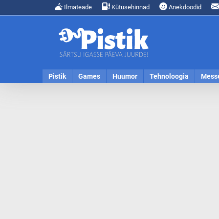
Ilmateade
Kütusehinnad
Anekdoodid
Pistik
Games
Huumor
Tehnoloogia
Mess