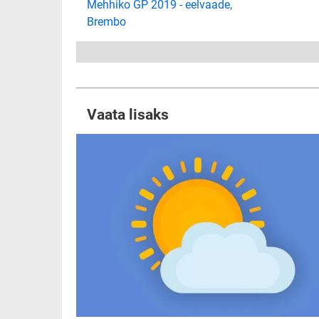
Mehhiko GP 2019 - eelvaade,
Brembo
Vaata lisaks