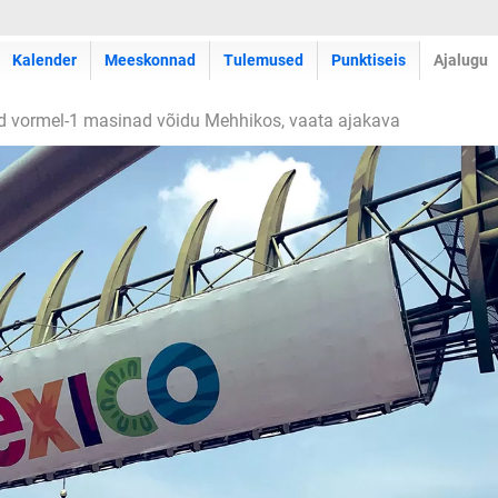
Kalender
Meeskonnad
Tulemused
Punktiseis
Ajalugu
d vormel-1 masinad võidu Mehhikos, vaata ajakava