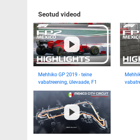
Seotud videod
Mehhiko GP 2019 - teine
Mehhik
vabatreening, ülevaade, F1
vabatr