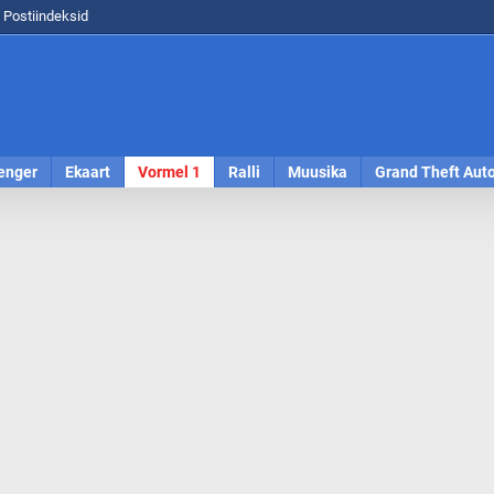
Postiindeksid
enger
Ekaart
Vormel 1
Ralli
Muusika
Grand Theft Aut