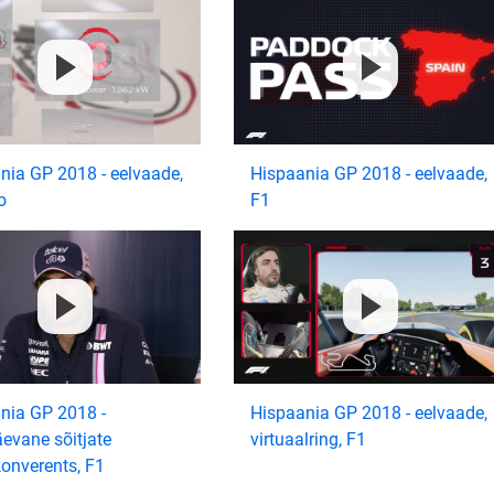
nia GP 2018 - eelvaade,
Hispaania GP 2018 - eelvaade,
o
F1
nia GP 2018 -
Hispaania GP 2018 - eelvaade,
äevane sõitjate
virtuaalring, F1
konverents, F1