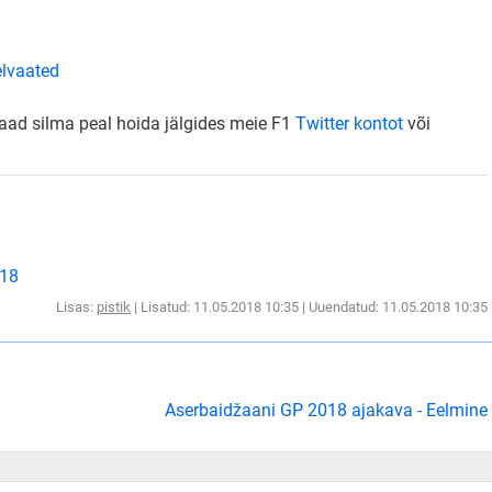
elvaated
saad silma peal hoida jälgides meie F1
Twitter kontot
või
018
Lisas:
pistik
| Lisatud: 11.05.2018 10:35 | Uuendatud: 11.05.2018 10:35
Aserbaidžaani GP 2018 ajakava - Eelmine