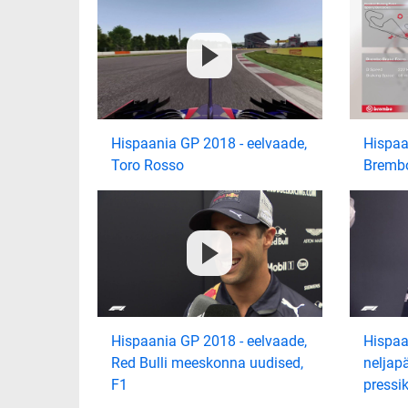
Hispaania GP 2018 - eelvaade,
Hispaa
Toro Rosso
Bremb
Hispaania GP 2018 - eelvaade,
Hispaa
Red Bulli meeskonna uudised,
neljap
F1
pressi