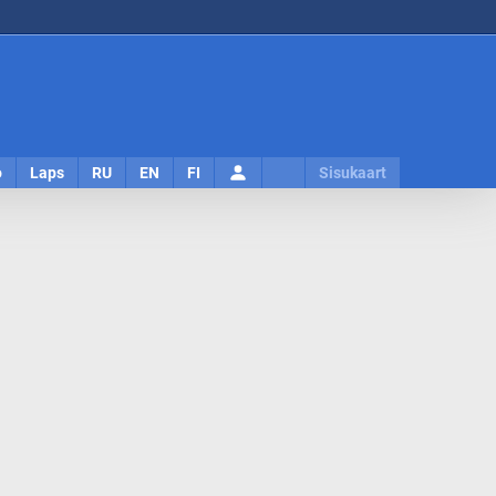
Logi
o
Laps
RU
EN
FI
Sisukaart
sisse