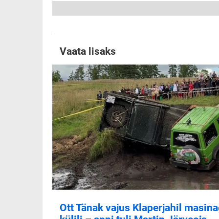
Vaata lisaks
Ott Tänak vajus Klaperjahil masin