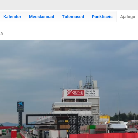
Kalender
Meeskonnad
Tulemused
Punktiseis
Ajalugu
va