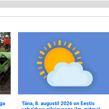
aga
Täna, 8. augustil 2026 on Eestis