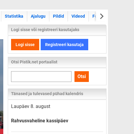
Statistika
Ajalugu
Pildid
Videod
Foorum
Logi sisse või registreeri kasutajaks
Logi sisse
Registreeri kasutaja
Otsi Pistik.net portaalist
Otsi
Otsi
kogu
lehelt
Tänased ja tulevased pühad kalendris
Laupäev 8. august
Rahvusvaheline kassipäev