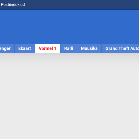
Postiindeksid
enger
Ekaart
Vormel 1
Ralli
Muusika
Grand Theft Aut