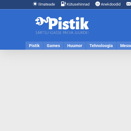
Ilmateade
Kütusehinnad
Anekdoodid
Pistik
Games
Huumor
Tehnoloogia
Mess