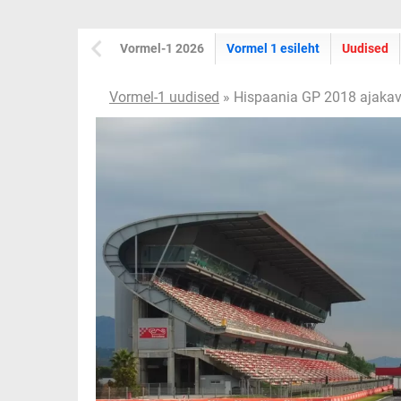
Vormel-1 2026
Vormel 1 esileht
Uudised
Vormel-1 uudised
» Hispaania GP 2018 ajaka