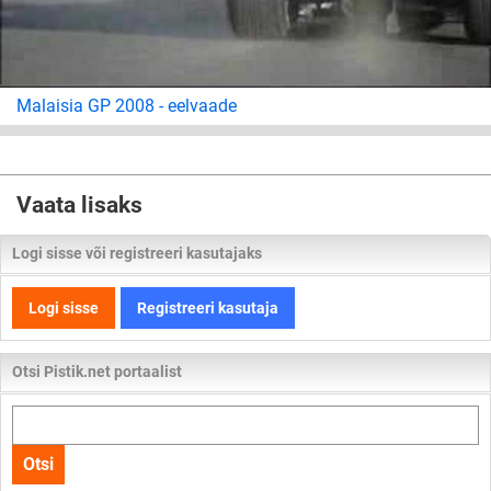
Malaisia GP 2008 - eelvaade
Vaata lisaks
Logi sisse või registreeri kasutajaks
Logi sisse
Registreeri kasutaja
Otsi Pistik.net portaalist
Otsi
kogu
Otsi
lehelt