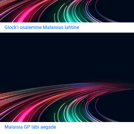
Glock'i osalemine Malaisias lahtine
Malaisia GP läbi aegade