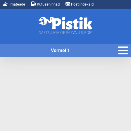
Ilmateade
Kütusehinnad
Postiindeksid
Vormel 1