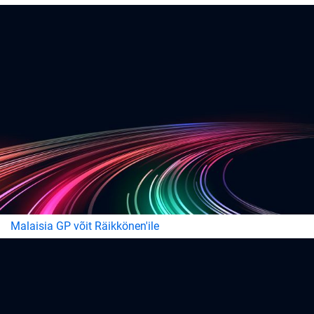
Malaisia GP võit Räikkönen'ile