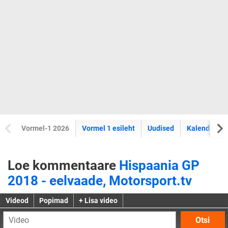
Vormel-1 2026
Vormel 1 esileht
Uudised
Kalender
Loe kommentaare
Hispaania GP
2018 - eelvaade, Motorsport.tv
Videod
Popimad
+ Lisa video
Otsi