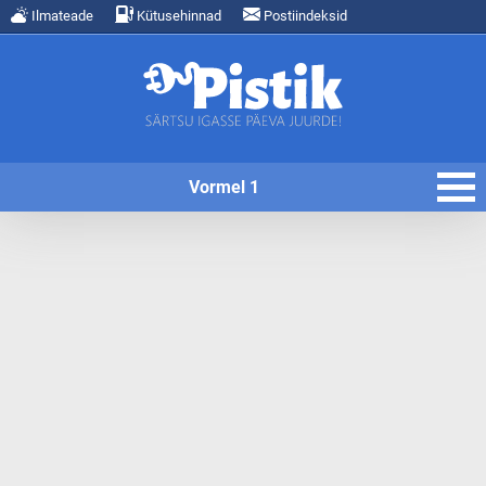
Ilmateade
Kütusehinnad
Postiindeksid
Vormel 1