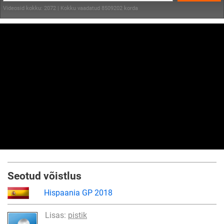
Videosid kokku: 2072 | Kokku vaadatud 8509202 korda
Seotud võistlus
Hispaania GP 2018
Lisas:
pistik