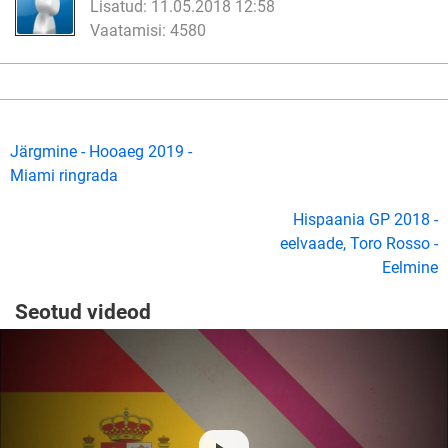
Lisatud: 11.05.2018 12:58
Vaatamisi: 4580
Järgmine - Hooaeg 2019 -
Miami ringrada
Hispaania GP 2018 -
eelvaade, Toro Rosso -
Eelmine
Seotud videod