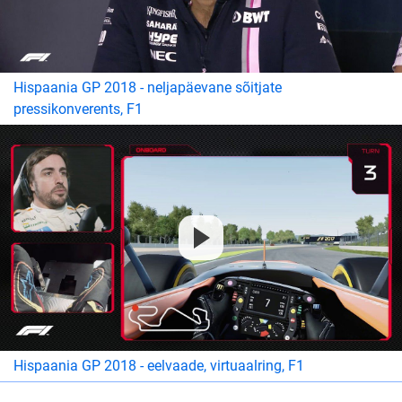
Hispaania GP 2018 - neljapäevane sõitjate
pressikonverents, F1
Hispaania GP 2018 - eelvaade, virtuaalring, F1