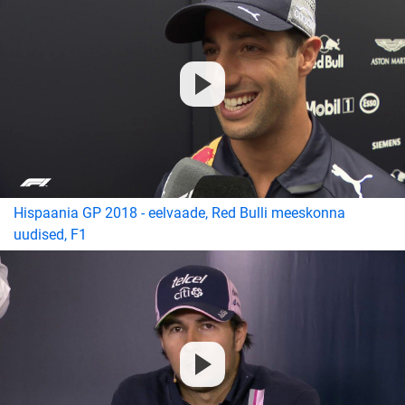
Hispaania GP 2018 - eelvaade, Red Bulli meeskonna
uudised, F1