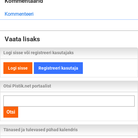
Kommentaarid
Kommenteeri
Vaata lisaks
Logi sisse või registreeri kasutajaks
Logi sisse
Registreeri kasutaja
Otsi Pistik.net portaalist
Otsi
kogu
Otsi
lehelt
Tänased ja tulevased pühad kalendris