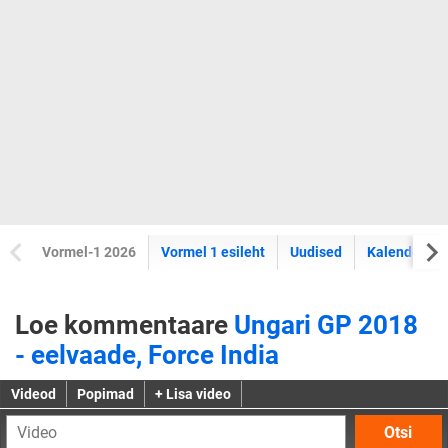
Vormel-1 2026
Vormel 1 esileht
Uudised
Kalender
Loe kommentaare
Ungari GP 2018
- eelvaade, Force India
Videod
Popimad
+ Lisa video
Otsi