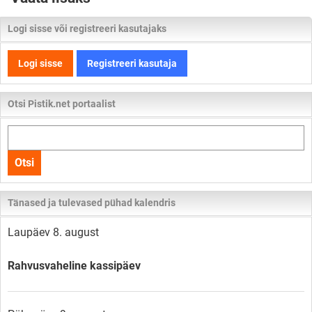
Logi sisse või registreeri kasutajaks
Logi sisse
Registreeri kasutaja
Otsi Pistik.net portaalist
Otsi
kogu
Otsi
lehelt
Tänased ja tulevased pühad kalendris
Laupäev 8. august
Rahvusvaheline kassipäev