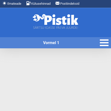
Ilmateade
Kütusehinnad
Postiindeksid
Vormel 1