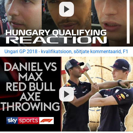
Ungari GP 2018 - kvalifikatsioon, sõitjate kommentaarid, F1