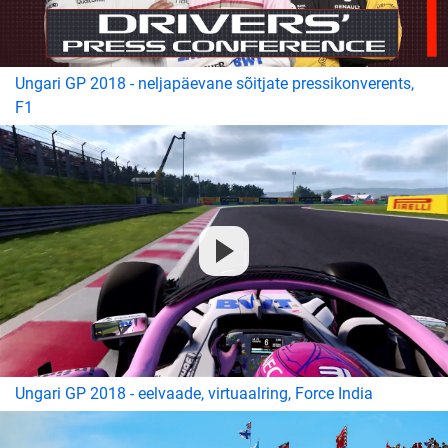
Ungari GP 2018 - neljapäevane sõitjate pressikonverents,
F1
Ungari GP 2018 - eelvaade, virtuaalring, Force India