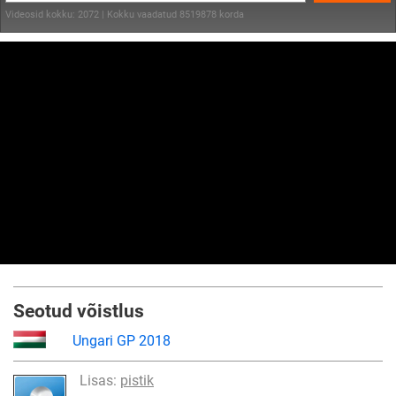
Videosid kokku: 2072 | Kokku vaadatud 8519878 korda
Seotud võistlus
Ungari GP 2018
Lisas:
pistik