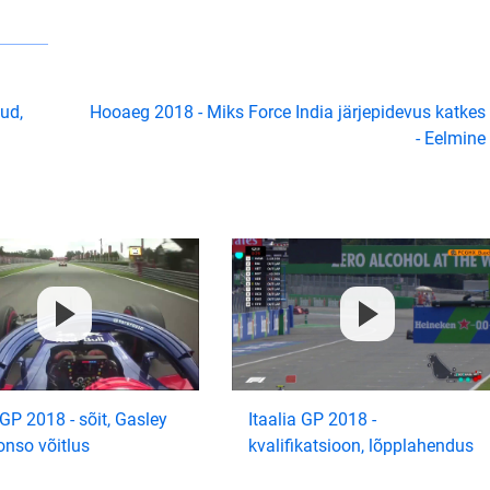
tud,
Hooaeg 2018 - Miks Force India järjepidevus katkes
- Eelmine
 GP 2018 - sõit, Gasley
Itaalia GP 2018 -
onso võitlus
kvalifikatsioon, lõpplahendus