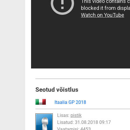
Seotud võistlus
Itaalia GP 2018
Lisas:
pistik
Lisatud: 31.08.2018 09:17
Vaatamisi: 4453