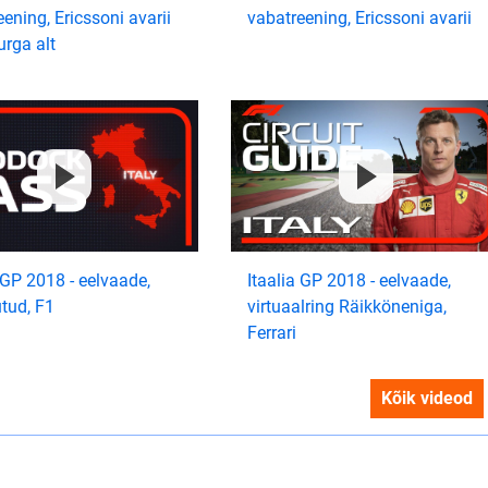
ening, Ericssoni avarii
vabatreening, Ericssoni avarii
urga alt
 GP 2018 - eelvaade,
Itaalia GP 2018 - eelvaade,
utud, F1
virtuaalring Räikköneniga,
Ferrari
Kõik videod