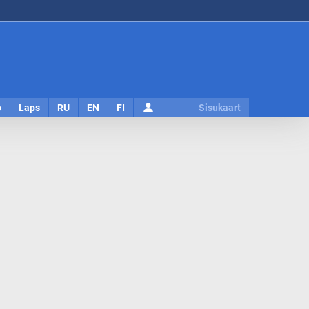
Logi
o
Laps
RU
EN
FI
Sisukaart
sisse