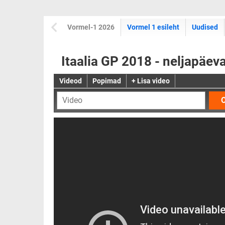
Vormel-1 2026
Vormel 1 esileht
Uudised
Itaalia GP 2018 - neljapäev
Videod
Popimad
+ Lisa video
O