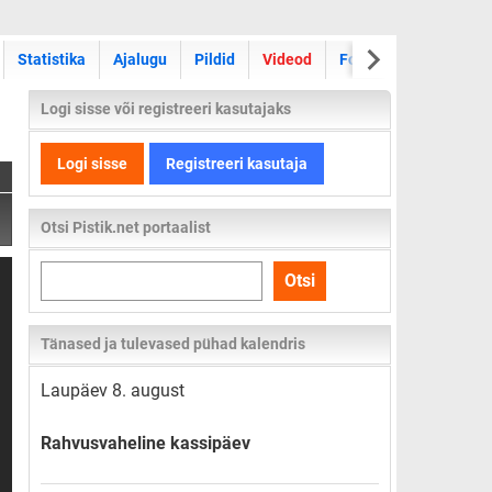
Statistika
Ajalugu
Pildid
Videod
Foorum
Logi sisse või registreeri kasutajaks
Logi sisse
Registreeri kasutaja
Otsi Pistik.net portaalist
Otsi
Otsi
kogu
lehelt
Tänased ja tulevased pühad kalendris
Laupäev 8. august
Rahvusvaheline kassipäev