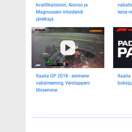
kvalifikatsioon, Alonso ja
vabatre
Magnusseni intsidendi
teise n
järelkaja
Itaalia GP 2018 - esimene
Itaalia
vabatreening, Verstappeni
boksij
libisemine