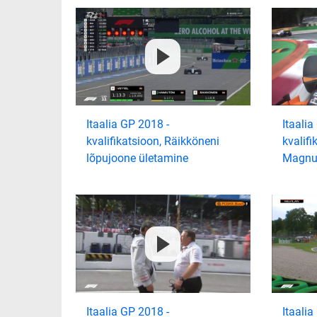
Itaalia GP 2018 -
Itaalia
kvalifikatsioon, Räikköneni
kvalifi
lõpujoone ületamine
Magnus
Itaalia GP 2018 -
Itaalia