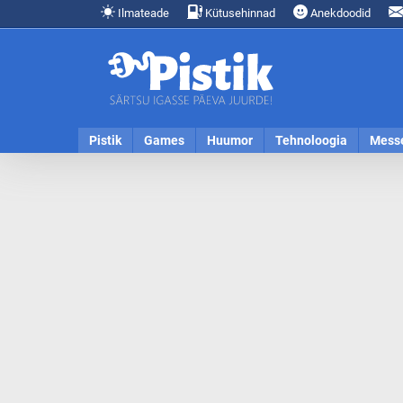
Ilmateade
Kütusehinnad
Anekdoodid
Pistik
Games
Huumor
Tehnoloogia
Mess