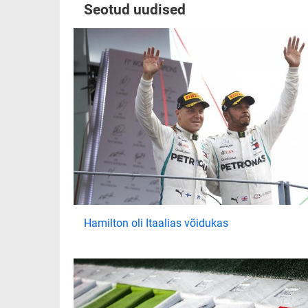
Seotud uudised
Hamilton oli Itaalias võidukas