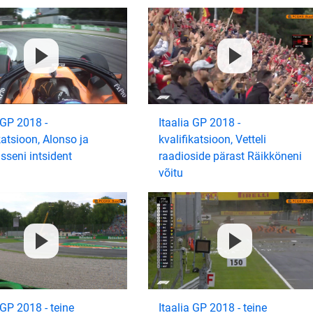
 GP 2018 -
Itaalia GP 2018 -
katsioon, Alonso ja
kvalifikatsioon, Vetteli
seni intsident
raadioside pärast Räikköneni
võitu
 GP 2018 - teine
Itaalia GP 2018 - teine