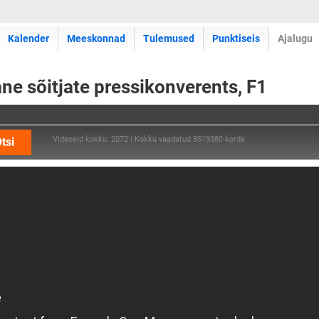
Kalender
Meeskonnad
Tulemused
Punktiseis
Ajalugu
ane sõitjate pressikonverents, F1
Videosid kokku: 2072 | Kokku vaadatud 8519380 korda
tsi