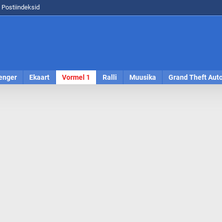
Postiindeksid
enger
Ekaart
Vormel 1
Ralli
Muusika
Grand Theft Aut