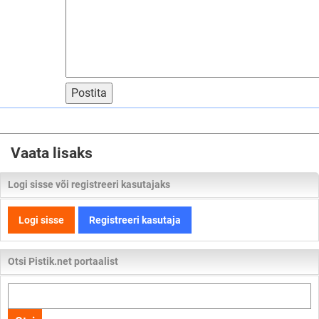
Postita
Vaata lisaks
Logi sisse või registreeri kasutajaks
Logi sisse
Registreeri kasutaja
Otsi Pistik.net portaalist
Otsi
kogu