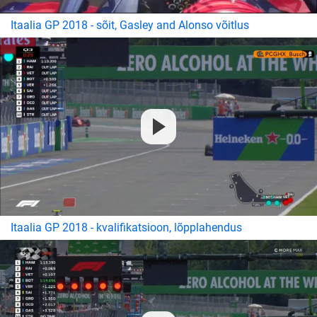
Itaalia GP 2018 - sõit, Gasley and Alonso võitlus
Itaalia GP 2018 - kvalifikatsioon, lõpplahendus