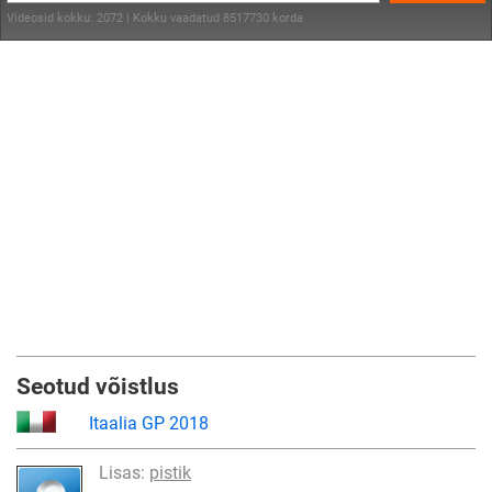
Videosid kokku: 2072 | Kokku vaadatud 8517730 korda
Seotud võistlus
Itaalia GP 2018
Lisas:
pistik