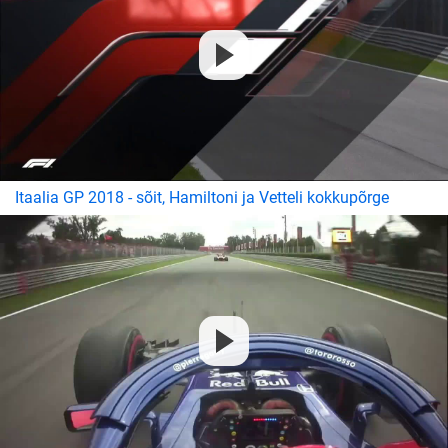
Itaalia GP 2018 - sõit, Hamiltoni ja Vetteli kokkupõrge