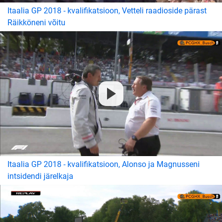
Itaalia GP 2018 - kvalifikatsioon, Vetteli raadioside pärast
Räikköneni võitu
Itaalia GP 2018 - kvalifikatsioon, Alonso ja Magnusseni
intsidendi järelkaja