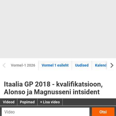
Vormel-1 2026
Vormel 1 esileht
Uudised
Kalender
Itaalia GP 2018 - kvalifikatsioon,
Alonso ja Magnusseni intsident
Videod
Popimad
+ Lisa video
Otsi