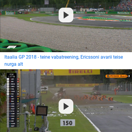
Itaalia GP 2018 - teine vabatreening, Ericssoni avarii teise
nurga alt