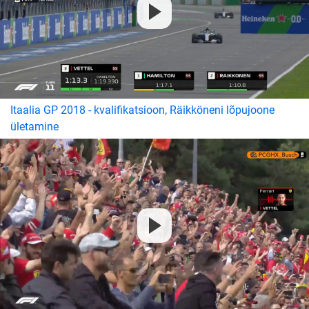
Itaalia GP 2018 - kvalifikatsioon, Räikköneni lõpujoone
ületamine