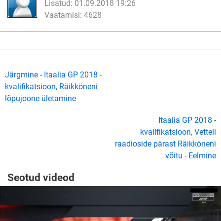
Lisatud: 01.09.2018 19:26
Vaatamisi: 4628
Järgmine - Itaalia GP 2018 -
kvalifikatsioon, Räikköneni
lõpujoone ületamine
Itaalia GP 2018 -
kvalifikatsioon, Vetteli
raadioside pärast Räikköneni
võitu - Eelmine
Seotud videod