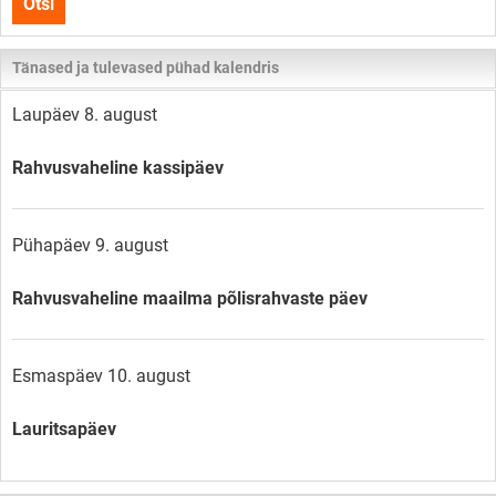
Otsi
lehelt
Tänased ja tulevased pühad kalendris
Laupäev 8. august
Rahvusvaheline kassipäev
Pühapäev 9. august
Rahvusvaheline maailma põlisrahvaste päev
Esmaspäev 10. august
Lauritsapäev