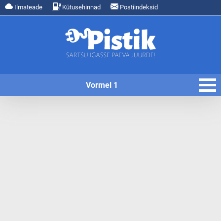
Ilmateade
Kütusehinnad
Postiindeksid
Vormel 1