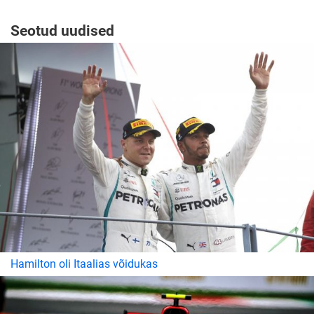
Seotud uudised
Hamilton oli Itaalias võidukas