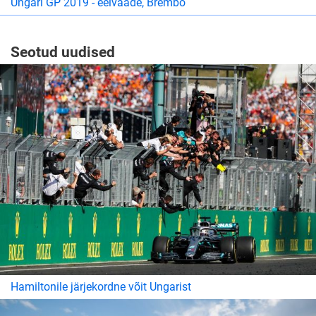
Ungari GP 2019 - eelvaade, Brembo
Seotud uudised
Hamiltonile järjekordne võit Ungarist