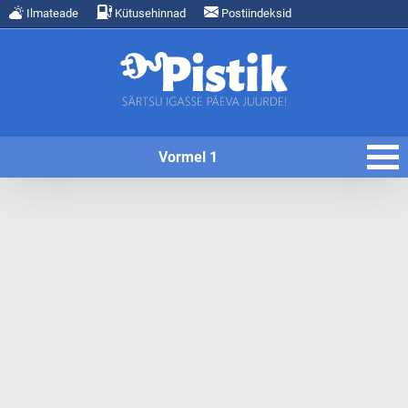
Ilmateade
Kütusehinnad
Postiindeksid
Vormel 1