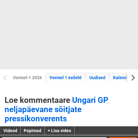
Vormel-1 2026
Vormel 1 esileht
Uudised
Kalender
Loe kommentaare
Ungari GP
neljapäevane sõitjate
pressikonverents
Videod
Popimad
+ Lisa video