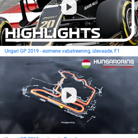
Ungari GP 2019 - esimene vabatreening, ülevaade, F1