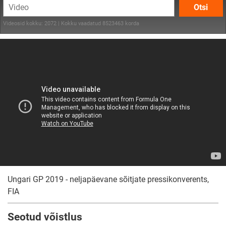
Otsi
Videosid kokku: 2072 | Kokku vaadatud 8523463 korda
Ungari GP 2019 - neljapäevane sõitjate pressikonverents,
FIA
Seotud võistlus