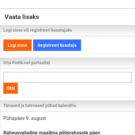
Vaata lisaks
Logi sisse või registreeri kasutajaks
Logi sisse
Registreeri kasutaja
Otsi Pistik.net portaalist
Otsi
kogu
Otsi
lehelt
Tänased ja tulevased pühad kalendris
Pühapäev 9. august
Rahvusvaheline maailma põlisrahvaste päev