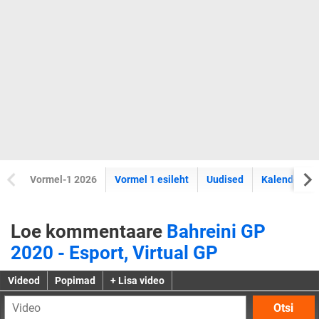
Vormel-1 2026
Vormel 1 esileht
Uudised
Kalender
Loe kommentaare
Bahreini GP
2020 - Esport, Virtual GP
Videod
Popimad
+ Lisa video
Otsi