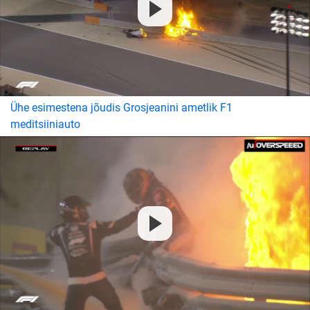
Ühe esimestena jõudis Grosjeanini ametlik F1
meditsiiniauto