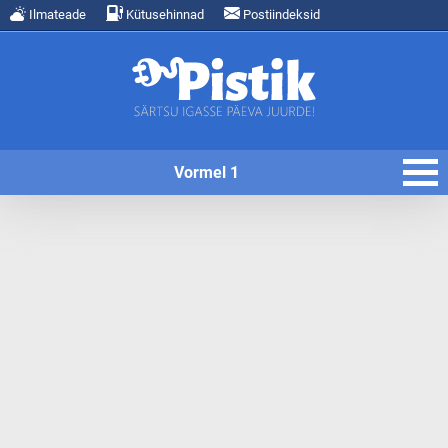
Ilmateade
Kütusehinnad
Postiindeksid
Vormel 1