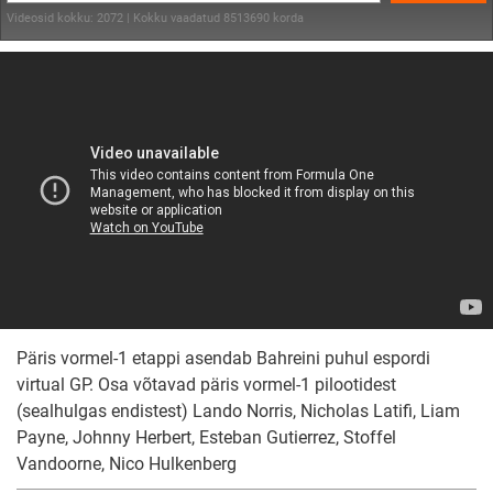
Videosid kokku: 2072 | Kokku vaadatud 8513690 korda
Päris vormel-1 etappi asendab Bahreini puhul espordi
virtual GP. Osa võtavad päris vormel-1 pilootidest
(sealhulgas endistest) Lando Norris, Nicholas Latifi, Liam
Payne, Johnny Herbert, Esteban Gutierrez, Stoffel
Vandoorne, Nico Hulkenberg