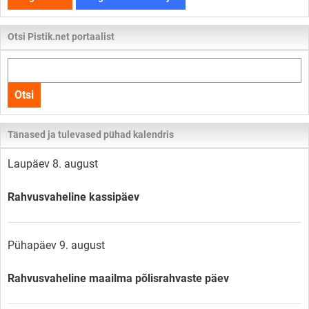
Otsi Pistik.net portaalist
Otsi
kogu
Otsi
lehelt
Tänased ja tulevased pühad kalendris
Laupäev 8. august
Rahvusvaheline kassipäev
Pühapäev 9. august
Rahvusvaheline maailma põlisrahvaste päev