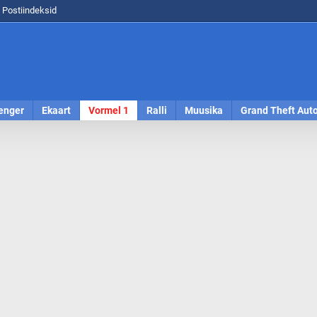
Postiindeksid
enger
Ekaart
Vormel 1
Ralli
Muusika
Grand Theft Aut