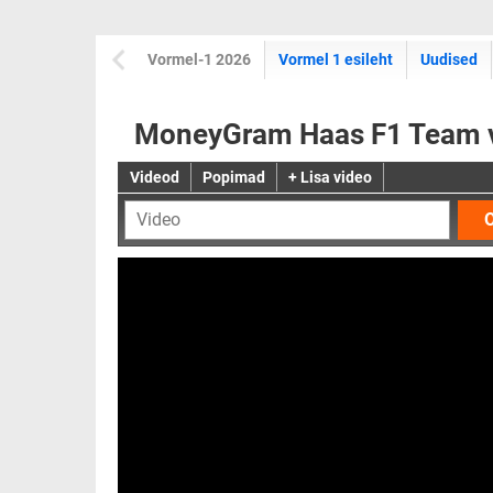
Vormel-1 2026
Vormel 1 esileht
Uudised
MoneyGram Haas F1 Team võ
Videod
Popimad
+ Lisa video
O