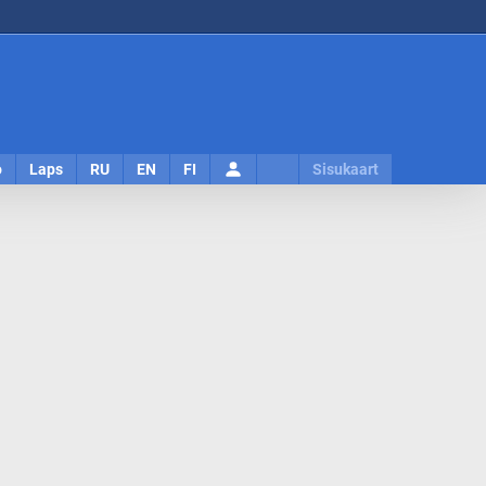
Logi
o
Laps
RU
EN
FI
Sisukaart
sisse