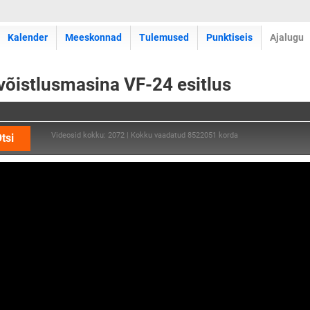
Kalender
Meeskonnad
Tulemused
Punktiseis
Ajalugu
istlusmasina VF-24 esitlus
Videosid kokku: 2072 | Kokku vaadatud 8522051 korda
tsi