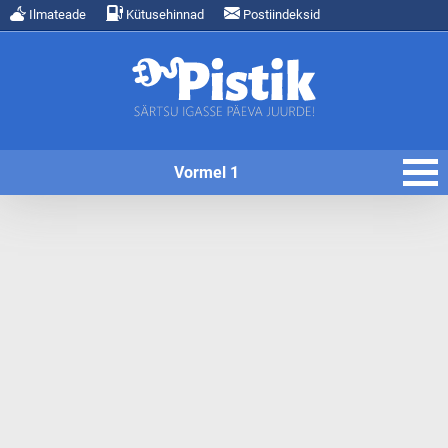
Ilmateade
Kütusehinnad
Postiindeksid
Vormel 1