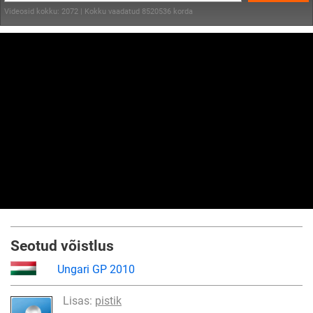
Videosid kokku: 2072 | Kokku vaadatud 8520536 korda
Seotud võistlus
Ungari GP 2010
Lisas:
pistik