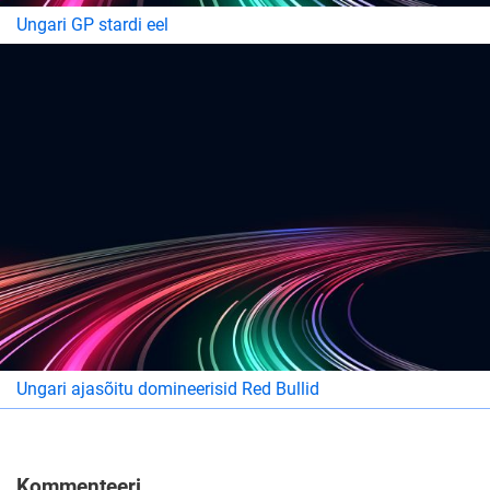
Ungari GP stardi eel
Ungari ajasõitu domineerisid Red Bullid
Kommenteeri