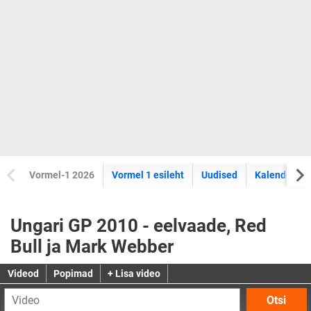
Vormel-1 2026
Vormel 1 esileht
Uudised
Kalender
Ungari GP 2010 - eelvaade, Red
Bull ja Mark Webber
Videod
Popimad
+ Lisa video
Otsi