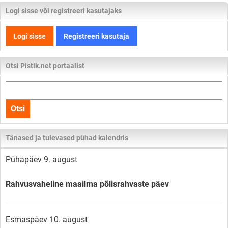
Logi sisse või registreeri kasutajaks
Logi sisse
Registreeri kasutaja
Otsi Pistik.net portaalist
Otsi
kogu
Otsi
lehelt
Tänased ja tulevased pühad kalendris
Pühapäev 9. august
Rahvusvaheline maailma põlisrahvaste päev
Esmaspäev 10. august