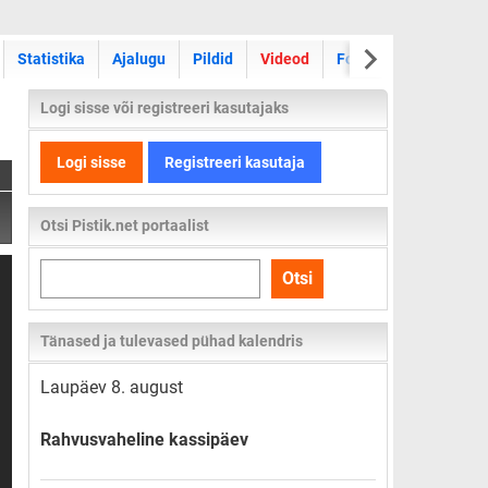
Statistika
Ajalugu
Pildid
Videod
Foorum
Logi sisse või registreeri kasutajaks
Logi sisse
Registreeri kasutaja
Otsi Pistik.net portaalist
Otsi
Otsi
kogu
lehelt
Tänased ja tulevased pühad kalendris
Laupäev 8. august
Rahvusvaheline kassipäev