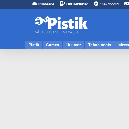
Ilmateade
Kütusehinnad
Anekdoodid
Pistik
Games
Huumor
Tehnoloogia
Mess