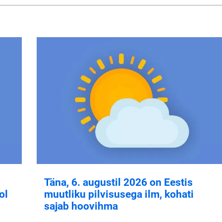
Täna, 6. augustil 2026 on Eestis
ol
muutliku pilvisusega ilm, kohati
sajab hoovihma