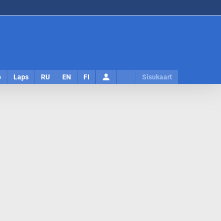
Logi
o
Laps
RU
EN
FI
Sisukaart
sisse