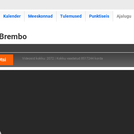
Kalender
Meeskonnad
Tulemused
Punktiseis
Ajalugu
, Brembo
Videosid kokku: 2072 | Kokku vaadatud 8517244 korda
tsi