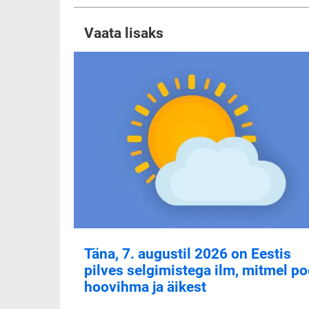
Vaata lisaks
Täna, 7. augustil 2026 on Eestis
pilves selgimistega ilm, mitmel po
hoovihma ja äikest