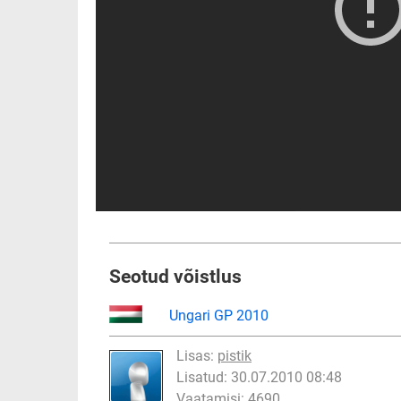
Seotud võistlus
Ungari GP 2010
Lisas:
pistik
Lisatud: 30.07.2010 08:48
Vaatamisi: 4690