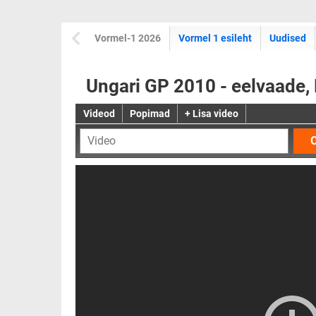
Vormel-1 2026
Vormel 1 esileht
Uudised
Ungari GP 2010 - eelvaade
Videod
Popimad
+ Lisa video
O