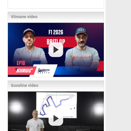
Viimane video
Suvaline video