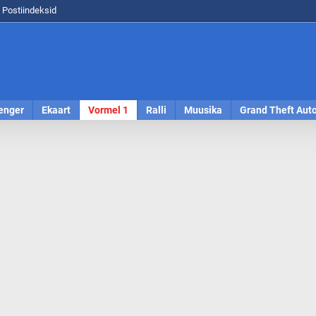
Postiindeksid
enger
Ekaart
Vormel 1
Ralli
Muusika
Grand Theft Aut