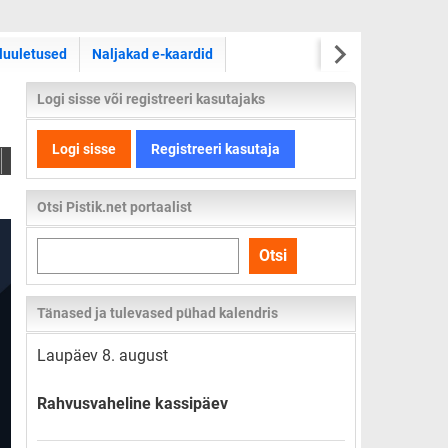
luuletused
Naljakad e-kaardid
Logi sisse või registreeri kasutajaks
Logi sisse
Registreeri kasutaja
Otsi Pistik.net portaalist
Otsi
Otsi
kogu
lehelt
Tänased ja tulevased pühad kalendris
Laupäev 8. august
Rahvusvaheline kassipäev