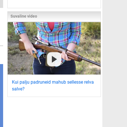
Suvaline video
Kui palju padruneid mahub sellesse relva
salve?