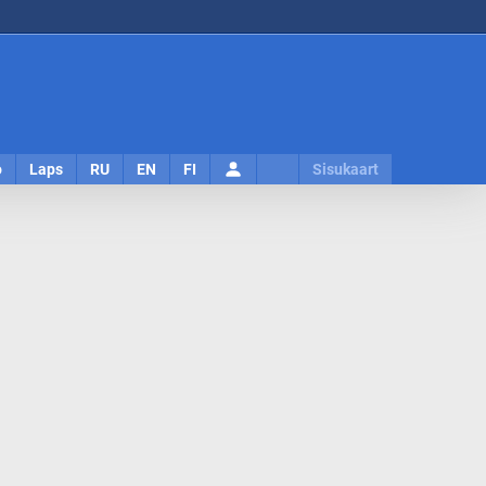
Logi
o
Laps
RU
EN
FI
Sisukaart
sisse