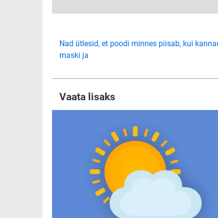
Nad ütlesid, et poodi minnes piisab, kui kanna
maski ja
Vaata lisaks