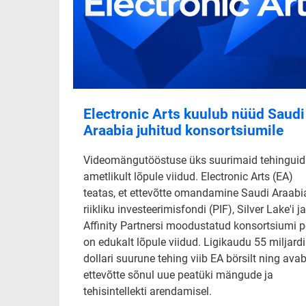
Electronic Arts kuulub nüüd Saudi
Araabia juhitud konsortsiumile
Videomängutööstuse üks suurimaid tehinguid
ametlikult lõpule viidud. Electronic Arts (EA)
teatas, et ettevõtte omandamine Saudi Araabi
riikliku investeerimisfondi (PIF), Silver Lake'i ja
Affinity Partnersi moodustatud konsortsiumi p
on edukalt lõpule viidud. Ligikaudu 55 miljardi
dollari suurune tehing viib EA börsilt ning ava
ettevõtte sõnul uue peatüki mängude ja
tehisintellekti arendamisel.