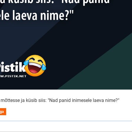
 mõttesse ja küsib siis: "Nad panid inimesele laeva nime?"
iga