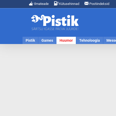
Ilmateade
Kütusehinnad
Postiindeksid
Pistik
Games
Huumor
Tehnoloogia
Mess