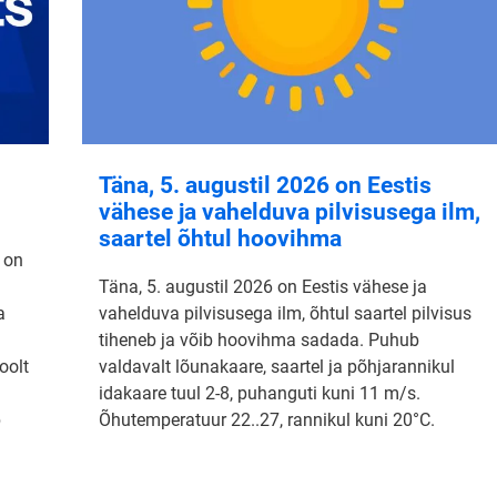
Täna, 5. augustil 2026 on Eestis
vähese ja vahelduva pilvisusega ilm,
saartel õhtul hoovihma
 on
Täna, 5. augustil 2026 on Eestis vähese ja
a
vahelduva pilvisusega ilm, õhtul saartel pilvisus
tiheneb ja võib hoovihma sadada. Puhub
oolt
valdavalt lõunakaare, saartel ja põhjarannikul
idakaare tuul 2-8, puhanguti kuni 11 m/s.
b
Õhutemperatuur 22..27, rannikul kuni 20°C.