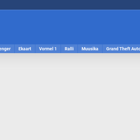
enger
Ekaart
Vormel 1
Ralli
Muusika
Grand Theft Aut