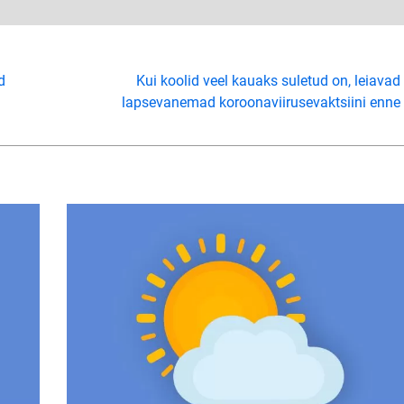
d
Kui koolid veel kauaks suletud on, leiavad
lapsevanemad koroonaviirusevaktsiini enne