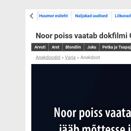
Huumor esileht
Naljakad uudised
Liikuvad
Noor poiss vaatab dokfilmi 
Arvuti
Arst
Blondiin
Juku
Petka ja Tsapa
Anekdoodid
»
Varia
» Anekdoot