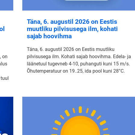
Täna, 6. augustil 2026 on Eestis
ol
muutliku pilvisusega ilm, kohati
sajab hoovihma
Täna, 6. augustil 2026 on Eestis muutliku
, on
pilvisusega ilm. Kohati sajab hoovihma. Edela- ja
alus
läänetuul tugevneb 4-10, puhanguti kuni 15 m/s.
Õhutemperatuur on 19..25, ida pool kuni 28°C.
 tuul