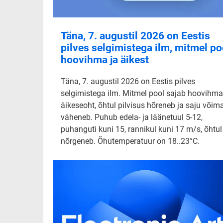
Täna, 7. augustil 2026 on Eestis
pilves selgimistega ilm, mitmel po
hoovihma ja äikest
Täna, 7. augustil 2026 on Eestis pilves
selgimistega ilm. Mitmel pool sajab hoovihma
äikeseoht, õhtul pilvisus hõreneb ja saju võim
väheneb. Puhub edela- ja läänetuul 5-12,
puhanguti kuni 15, rannikul kuni 17 m/s, õhtul
nõrgeneb. Õhutemperatuur on 18..23°C.