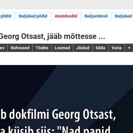
 pildid
Naljakad pildid
Anekdoodid
Naljavideod
Naljakad 
Georg Otsast, jääb mõttesse ...
jev
Rahvused
Tšukts
Loomad
Jõulud
Sõda
Varia
+