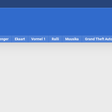
enger
Ekaart
Vormel 1
Ralli
Muusika
Grand Theft Aut