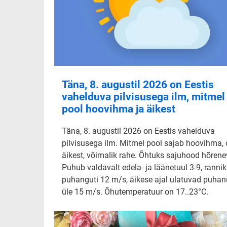
Täna, 8. augustil 2026 on Eestis
vahelduva pilvisusega ilm, mitmel
pool hoovihma ja äikest
Täna, 8. augustil 2026 on Eestis vahelduva
pilvisusega ilm. Mitmel pool sajab hoovihma,
äikest, võimalik rahe. Õhtuks sajuhood hõrene
Puhub valdavalt edela- ja läänetuul 3-9, rannik
puhanguti 12 m/s, äikese ajal ulatuvad puha
üle 15 m/s. Õhutemperatuur on 17..23°C.