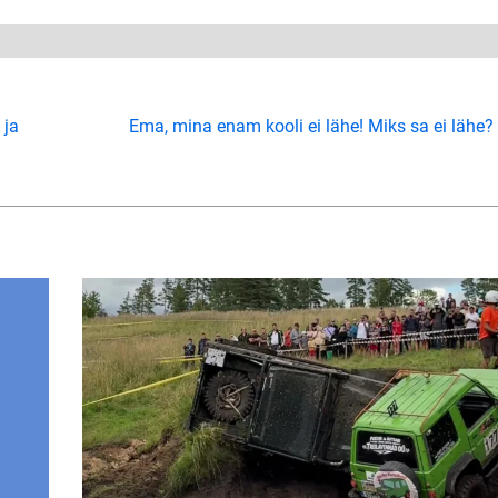
 ja
Ema, mina enam kooli ei lähe! Miks sa ei lähe?