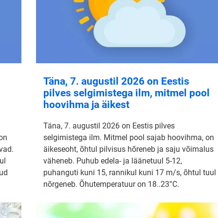
Täna, 7. augustil 2026 on Eestis
pilves selgimistega ilm, mitmel pool
hoovihma ja äikest
Täna, 7. augustil 2026 on Eestis pilves
 on
selgimistega ilm. Mitmel pool sajab hoovihma, on
vad.
äikeseoht, õhtul pilvisus hõreneb ja saju võimalus
ul
väheneb. Puhub edela- ja läänetuul 5-12,
nud
puhanguti kuni 15, rannikul kuni 17 m/s, õhtul tuul
nõrgeneb. Õhutemperatuur on 18..23°C.