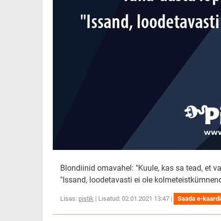
Blondiinid omavahel: "Kuule, kas sa tead, et va
"Issand, loodetavasti ei ole kolmeteistkümnend
Lisas:
pistik
| Lisatud: 02.01.2021 13:47 |
Saada e-kaard