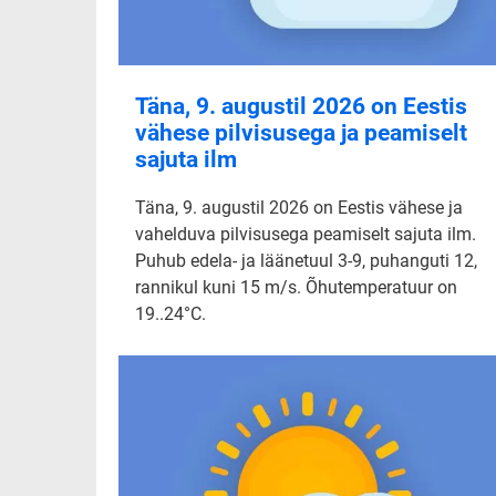
Täna, 9. augustil 2026 on Eestis
vähese pilvisusega ja peamiselt
sajuta ilm
Täna, 9. augustil 2026 on Eestis vähese ja
vahelduva pilvisusega peamiselt sajuta ilm.
Puhub edela- ja läänetuul 3-9, puhanguti 12,
rannikul kuni 15 m/s. Õhutemperatuur on
19..24°C.