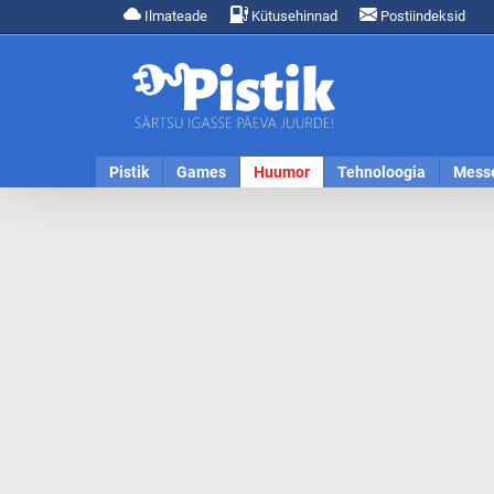
Ilmateade
Kütusehinnad
Postiindeksid
Pistik
Games
Huumor
Tehnoloogia
Mess