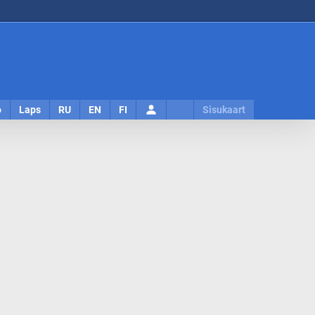
Logi
o
Laps
RU
EN
FI
Sisukaart
sisse