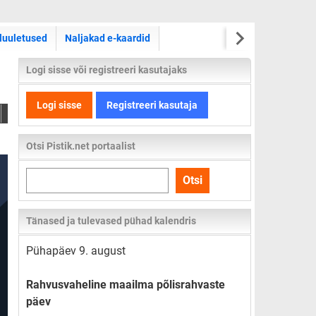
luuletused
Naljakad e-kaardid
Logi sisse või registreeri kasutajaks
Logi sisse
Registreeri kasutaja
Otsi Pistik.net portaalist
Otsi
Otsi
kogu
lehelt
Tänased ja tulevased pühad kalendris
Pühapäev 9. august
Rahvusvaheline maailma põlisrahvaste
päev