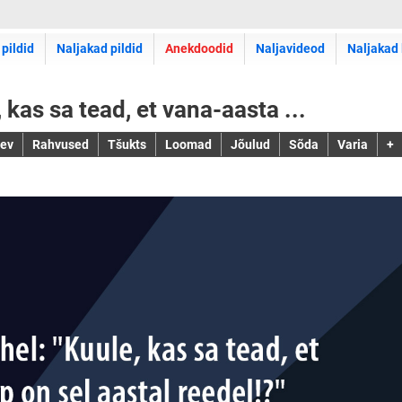
 pildid
Naljakad pildid
Anekdoodid
Naljavideod
Naljakad 
kas sa tead, et vana-aasta ...
jev
Rahvused
Tšukts
Loomad
Jõulud
Sõda
Varia
+