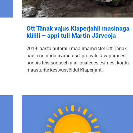
Ott Tänak vajus Klaperjahil masinaga
külili – appi tuli Martin Järveoja
2019. aasta autoralli maailmameister Ott Tänak
pani end nädalavahetusel proovile tavapärasest
hoopis teistsugusel rajal, osaledes esimest korda
maasturite kestvussõidul Klaperjaht.