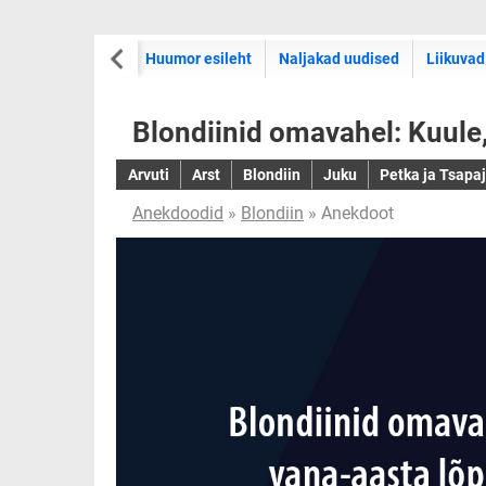
Huumor esileht
Naljakad uudised
Liikuvad
Blondiinid omavahel: Kuule, 
Arvuti
Arst
Blondiin
Juku
Petka ja Tsapa
Anekdoodid
»
Blondiin
» Anekdoot