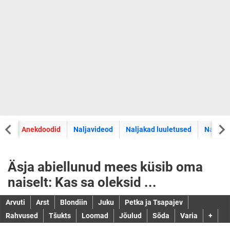
did
Anekdoodid
Naljavideod
Naljakad luuletused
Naljaka
Äsja abiellunud mees küsib oma
naiselt: Kas sa oleksid ...
Arvuti
Arst
Blondiin
Juku
Petka ja Tsapajev
Rahvused
Tšukts
Loomad
Jõulud
Sõda
Varia
+