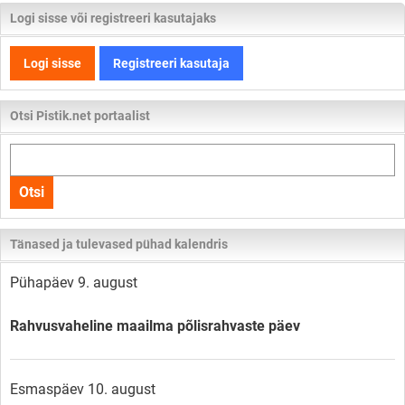
Logi sisse või registreeri kasutajaks
Logi sisse
Registreeri kasutaja
Otsi Pistik.net portaalist
Otsi
kogu
Otsi
lehelt
Tänased ja tulevased pühad kalendris
Pühapäev 9. august
Rahvusvaheline maailma põlisrahvaste päev
Esmaspäev 10. august