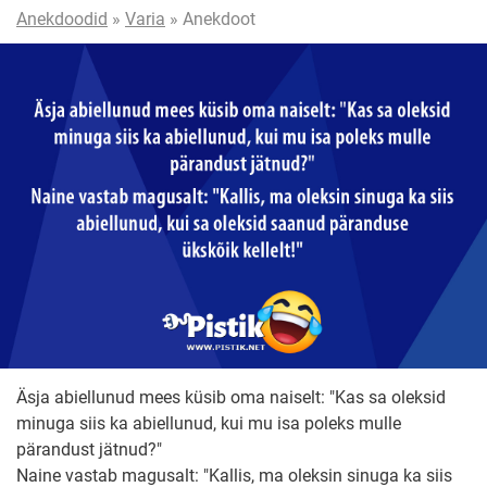
Anekdoodid
»
Varia
» Anekdoot
Äsja abiellunud mees küsib oma naiselt: "Kas sa oleksid
minuga siis ka abiellunud, kui mu isa poleks mulle
pärandust jätnud?"
Naine vastab magusalt: "Kallis, ma oleksin sinuga ka siis