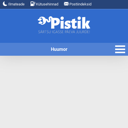
Ilmateade
Kütusehinnad
Postiindeksid
Huumor