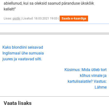
abiellunud, kui sa oleksid saanud päranduse ükskõik
kellelt!"
Lisas:
pistik
| Lisatud: 18.03.2021 19:03 |
Saada e-kaardiga
Kaks blondiini seisavad
Inglismaal ühe surnuaia
juures ja vaatavad silti.
Küsimus: Mida ütleb tort
kõhus viinale ja
kartulisalatile? Vastus:
Lähme
Vaata lisaks