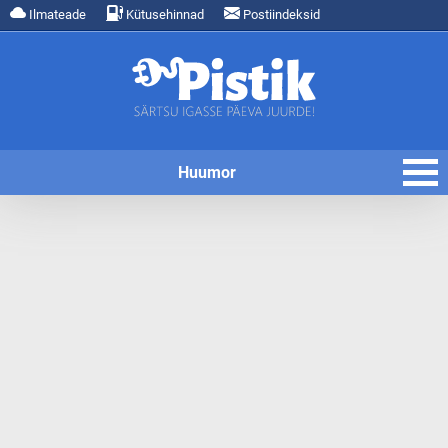
Ilmateade
Kütusehinnad
Postiindeksid
Huumor