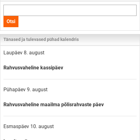
Otsi
kogu
Otsi
lehelt
Tänased ja tulevased pühad kalendris
Laupäev 8. august
Rahvusvaheline kassipäev
Pühapäev 9. august
Rahvusvaheline maailma põlisrahvaste päev
Esmaspäev 10. august