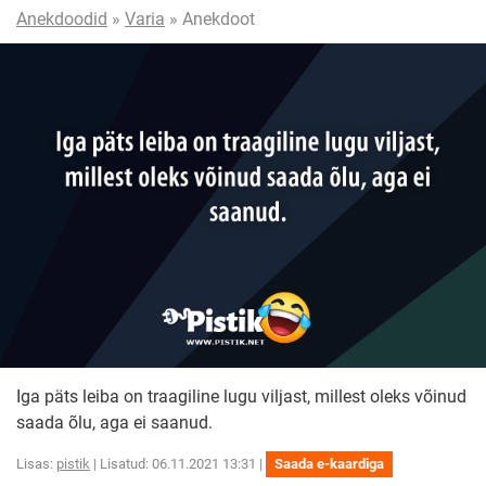
Anekdoodid
»
Varia
» Anekdoot
Iga päts leiba on traagiline lugu viljast, millest oleks võinud
saada õlu, aga ei saanud.
Lisas:
pistik
| Lisatud: 06.11.2021 13:31 |
Saada e-kaardiga