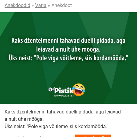
Anekdoodid
»
Varia
» Anekdoot
Kaks džentelmenni tahavad duelli pidada, aga leiavad
ainult ühe mõõga.
Üks neist: "Pole viga võitleme, siis kordamööda."