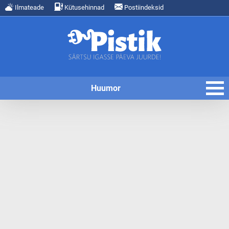
Ilmateade
Kütusehinnad
Postiindeksid
Huumor