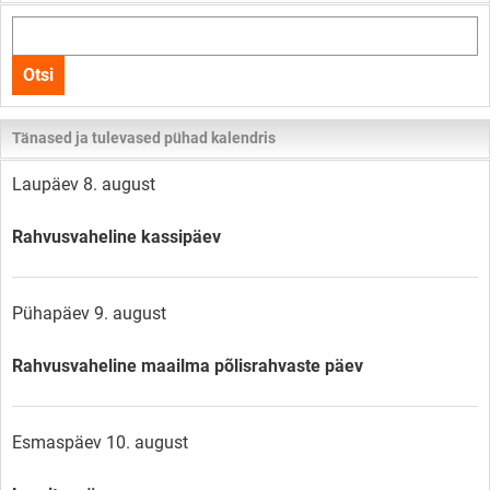
Otsi
kogu
Otsi
lehelt
Tänased ja tulevased pühad kalendris
Laupäev 8. august
Rahvusvaheline kassipäev
Pühapäev 9. august
Rahvusvaheline maailma põlisrahvaste päev
Esmaspäev 10. august