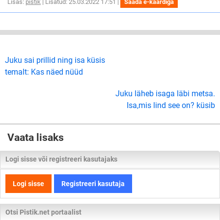
Lisas:
pistik
| Lisatud: 25.03.2022 17:51 |
Saada e-kaardiga
Juku sai prillid ning isa küsis
temalt: Kas näed nüüd
Juku läheb isaga läbi metsa.
Isa,mis lind see on? küsib
Vaata lisaks
Logi sisse või registreeri kasutajaks
Logi sisse
Registreeri kasutaja
Otsi Pistik.net portaalist