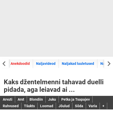
did
Anekdoodid
Naljavideod
Naljakad luuletused
Naljaka
Kaks džentelmenni tahavad duelli
pidada, aga leiavad ai ...
Arvuti
Arst
Blondiin
Juku
Petka ja Tsapajev
Rahvused
Tšukts
Loomad
Jõulud
Sõda
Varia
+