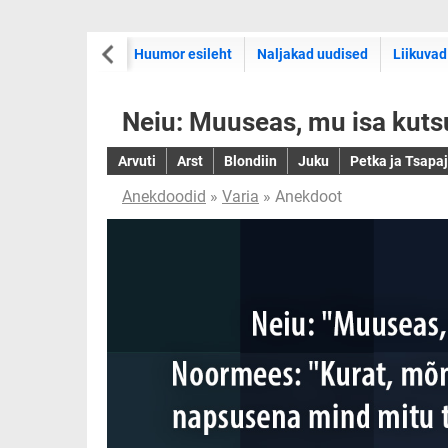
Huumor esileht
Naljakad uudised
Liikuvad
Neiu: Muuseas, mu isa kutsu
Arvuti
Arst
Blondiin
Juku
Petka ja Tsapa
Anekdoodid
»
Varia
» Anekdoot