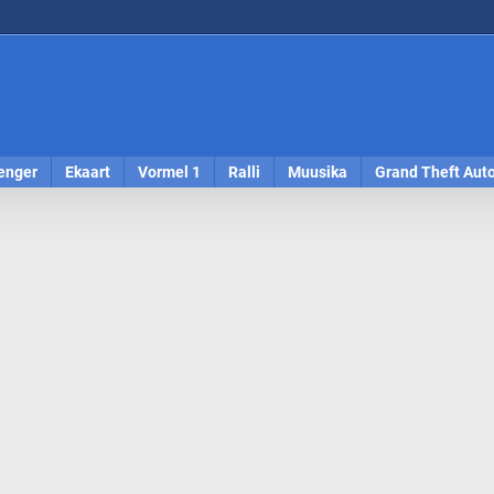
enger
Ekaart
Vormel 1
Ralli
Muusika
Grand Theft Aut