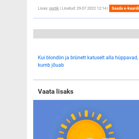
Lisas:
pistik
| Lisatud: 29.07.2022 12:14 |
Saada e-kaard
Kui blondiin ja brünett katuselt alla hüppavad, 
kumb jõuab
Vaata lisaks