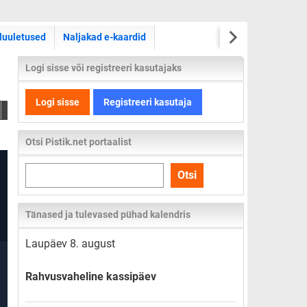
luuletused
Naljakad e-kaardid
Logi sisse või registreeri kasutajaks
Logi sisse
Registreeri kasutaja
Otsi Pistik.net portaalist
Otsi
Otsi
kogu
lehelt
Tänased ja tulevased pühad kalendris
Laupäev 8. august
Rahvusvaheline kassipäev