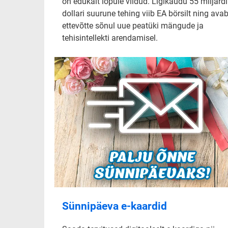
on edukalt lõpule viidud. Ligikaudu 55 miljardi
dollari suurune tehing viib EA börsilt ning ava
ettevõtte sõnul uue peatüki mängude ja
tehisintellekti arendamisel.
Sünnipäeva e-kaardid