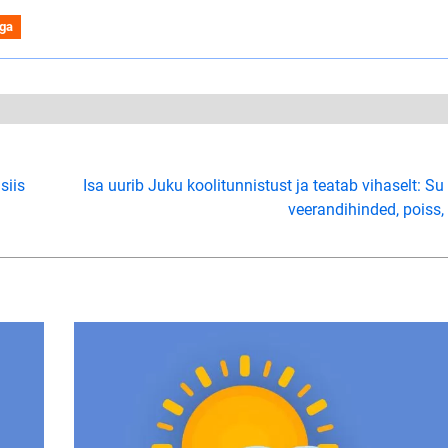
iga
siis
Isa uurib Juku koolitunnistust ja teatab vihaselt: Su
veerandihinded, poiss,