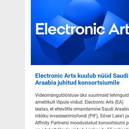
Electronic Arts kuulub nüüd Saudi
Araabia juhitud konsortsiumile
Videomängutööstuse üks suurimaid tehinguid
ametlikult lõpule viidud. Electronic Arts (EA)
teatas, et ettevõtte omandamine Saudi Araabi
riikliku investeerimisfondi (PIF), Silver Lake'i ja
Affinity Partnersi moodustatud konsortsiumi p