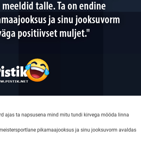
d ajas ta napsusena mind mitu tundi kirvega mööda linna
ine meistersportlane pikamaajooksus ja sinu jooksuvorm avaldas