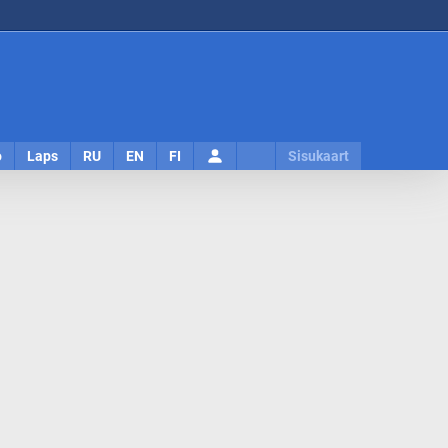
Logi
o
Laps
RU
EN
FI
Sisukaart
sisse