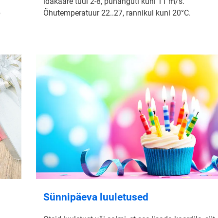
idakaare tuul 2-8, puhanguti kuni 11 m/s.
b
Õhutemperatuur 22..27, rannikul kuni 20°C.
Sünnipäeva luuletused