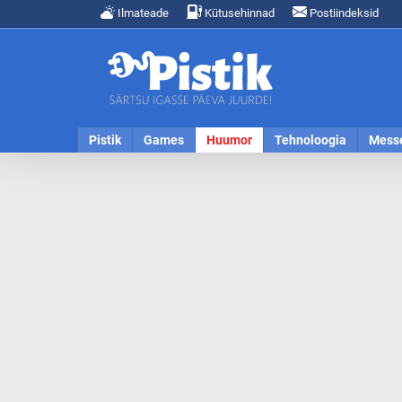
Ilmateade
Kütusehinnad
Postiindeksid
Pistik
Games
Huumor
Tehnoloogia
Mess