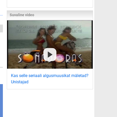
Suvaline video
Kas selle seriaali algusmuusikat mäletad?
Unistajad