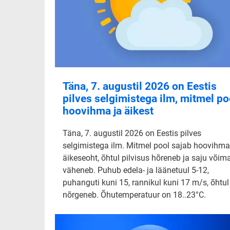
Täna, 7. augustil 2026 on Eestis
pilves selgimistega ilm, mitmel po
hoovihma ja äikest
Täna, 7. augustil 2026 on Eestis pilves
selgimistega ilm. Mitmel pool sajab hoovihma
äikeseoht, õhtul pilvisus hõreneb ja saju võim
väheneb. Puhub edela- ja läänetuul 5-12,
puhanguti kuni 15, rannikul kuni 17 m/s, õhtul
nõrgeneb. Õhutemperatuur on 18..23°C.