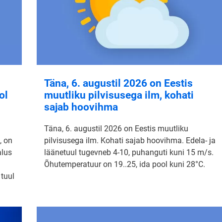
Täna, 6. augustil 2026 on Eestis
ol
muutliku pilvisusega ilm, kohati
sajab hoovihma
Täna, 6. augustil 2026 on Eestis muutliku
, on
pilvisusega ilm. Kohati sajab hoovihma. Edela- ja
alus
läänetuul tugevneb 4-10, puhanguti kuni 15 m/s.
Õhutemperatuur on 19..25, ida pool kuni 28°C.
 tuul