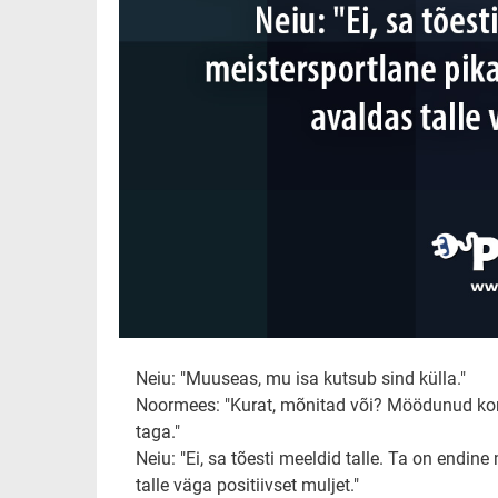
Neiu: "Muuseas, mu isa kutsub sind külla."
Noormees: "Kurat, mõnitad või? Möödunud kor
taga."
Neiu: "Ei, sa tõesti meeldid talle. Ta on end
talle väga positiivset muljet."