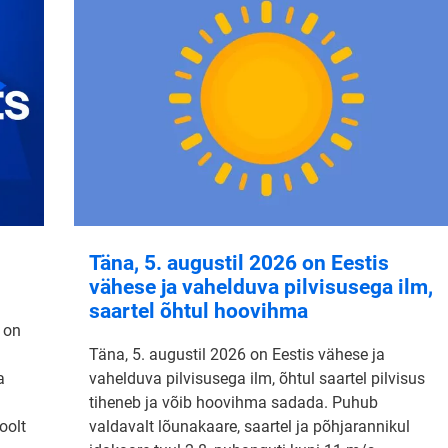
Täna, 5. augustil 2026 on Eestis
vähese ja vahelduva pilvisusega ilm,
saartel õhtul hoovihma
 on
Täna, 5. augustil 2026 on Eestis vähese ja
a
vahelduva pilvisusega ilm, õhtul saartel pilvisus
tiheneb ja võib hoovihma sadada. Puhub
oolt
valdavalt lõunakaare, saartel ja põhjarannikul