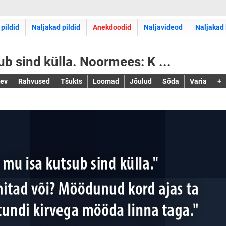
 pildid
Naljakad pildid
Anekdoodid
Naljavideod
Naljakad 
b sind külla. Noormees: K ...
jev
Rahvused
Tšukts
Loomad
Jõulud
Sõda
Varia
+