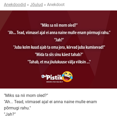
Anekdoodid
»
Jõulud
» Anekdoot
"Miks sa nii morn oled?"
"Ah... Tead, viimasel ajal ei anna naine mulle enam
põrmugi rahu."
"Jah?"