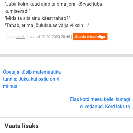
"Juba kolm kuud ajab ta oma jora, kõrvad juba
kumisevad!"
"Mida ta siis sinu käest tahab?"
"Tahab, et ma jõulukuuse välja viiksin ..."
Lisas:
pistik
| Lisatud: 01.01.2023 20:46 |
Saada e-kaardiga
Õpetaja küsib matemaatika
tunnis: Juku, kui palju on 4
miinus
Elas kord mees, kellel kunagi
ei vedanud. Kord läks ta
Vaata lisaks