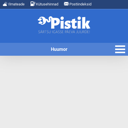
Ilmateade
Kütusehinnad
Postiindeksid
Huumor