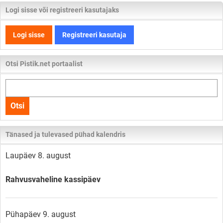
Logi sisse või registreeri kasutajaks
Logi sisse
Registreeri kasutaja
Otsi Pistik.net portaalist
Otsi
kogu
Otsi
lehelt
Tänased ja tulevased pühad kalendris
Laupäev 8. august
Rahvusvaheline kassipäev
Pühapäev 9. august