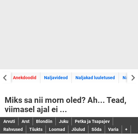
did
Anekdoodid
Naljavideod
Naljakad luuletused
Naljaka
Miks sa nii morn oled? Ah... Tead,
viimasel ajal ei ...
Arvuti
Arst
Blondiin
Juku
Petka ja Tsapajev
Rahvused
Tšukts
Loomad
Jõulud
Sõda
Varia
+